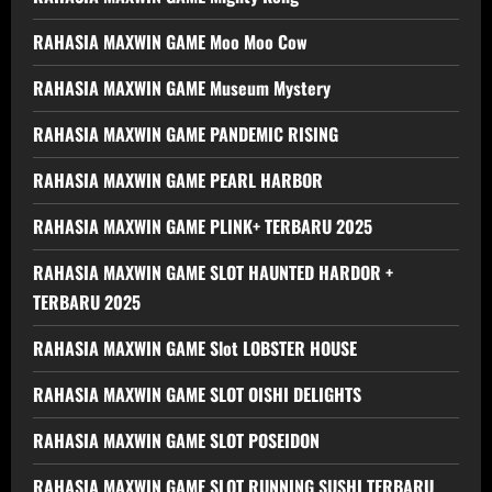
RAHASIA MAXWIN GAME Moo Moo Cow
RAHASIA MAXWIN GAME Museum Mystery
RAHASIA MAXWIN GAME PANDEMIC RISING
RAHASIA MAXWIN GAME PEARL HARBOR
RAHASIA MAXWIN GAME PLINK+ TERBARU 2025
RAHASIA MAXWIN GAME SLOT HAUNTED HARDOR +
TERBARU 2025
RAHASIA MAXWIN GAME Slot LOBSTER HOUSE
RAHASIA MAXWIN GAME SLOT OISHI DELIGHTS
RAHASIA MAXWIN GAME SLOT POSEIDON
RAHASIA MAXWIN GAME SLOT RUNNING SUSHI TERBARU