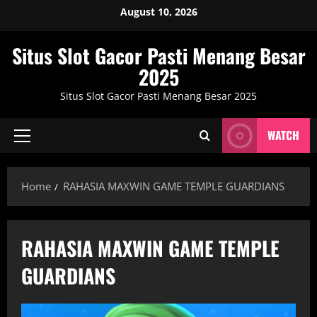
Skip
August 10, 2026
to
content
Situs Slot Gacor Pasti Menang Besar
2025
Situs Slot Gacor Pasti Menang Besar 2025
WATCH
Primary
Menu
Home
RAHASIA MAXWIN GAME TEMPLE GUARDIANS
RAHASIA MAXWIN GAME TEMPLE
GUARDIANS