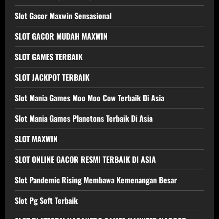
Slot Gacor Maxwin Sensasional
SLOT GACOR MUDAH MAXWIN
SLOT GAMES TERBAIK
SLOT JACKPOT TERBAIK
Slot Mania Games Moo Moo Cow Terbaik Di Asia
Slot Mania Games Planetons Terbaik Di Asia
SLOT MAXWIN
SLOT ONLINE GACOR RESMI TERBAIK DI ASIA
Slot Pandemic Rising Membawa Kemenangan Besar
Slot Pg Soft Terbaik