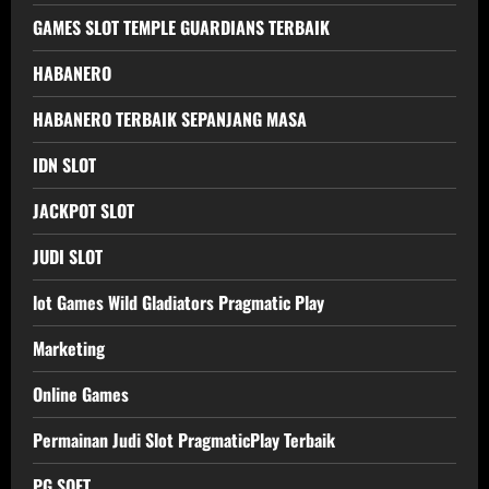
GAMES SLOT TEMPLE GUARDIANS TERBAIK
HABANERO
HABANERO TERBAIK SEPANJANG MASA
IDN SLOT
JACKPOT SLOT
JUDI SLOT
lot Games Wild Gladiators Pragmatic Play
Marketing
Online Games
Permainan Judi Slot PragmaticPlay Terbaik
PG SOFT