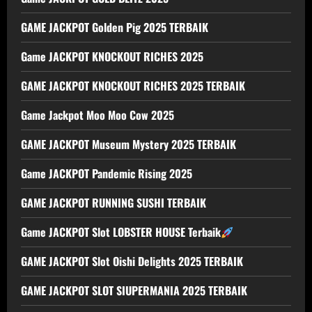
GAME JACKPOT Golden Pig 2025 TERBAIK
Game JACKPOT KNOCKOUT RICHES 2025
GAME JACKPOT KNOCKOUT RICHES 2025 TERBAIK
Game Jackpot Moo Moo Cow 2025
GAME JACKPOT Museum Mystery 2025 TERBAIK
Game JACKPOT Pandemic Rising 2025
GAME JACKPOT RUNNING SUSHI TERBAIK
Game JACKPOT Slot LOBSTER HOUSE Terbaik
GAME JACKPOT Slot Oishi Delights 2025 TERBAIK
GAME JACKPOT SLOT SIUPERMANIA 2025 TERBAIK