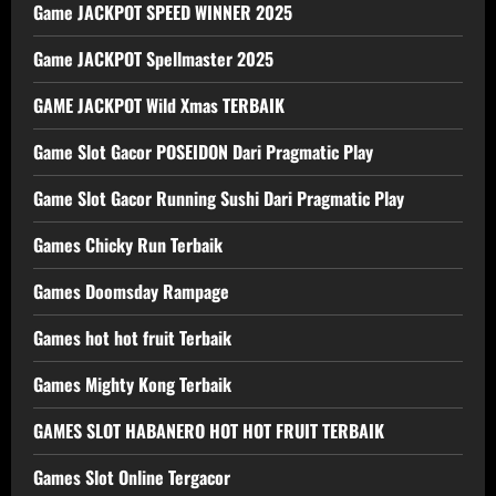
Game JACKPOT SPEED WINNER 2025
Game JACKPOT Spellmaster 2025
GAME JACKPOT Wild Xmas TERBAIK
Game Slot Gacor POSEIDON Dari Pragmatic Play
Game Slot Gacor Running Sushi Dari Pragmatic Play
Games Chicky Run Terbaik
Games Doomsday Rampage
Games hot hot fruit Terbaik
Games Mighty Kong Terbaik
GAMES SLOT HABANERO HOT HOT FRUIT TERBAIK
Games Slot Online Tergacor