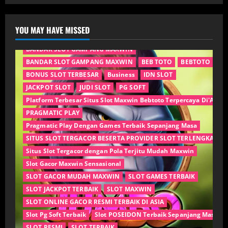
YOU MAY HAVE MISSED
Aplikasi Slot Gacor Terbaru Bebtoto 2025
BANDAR SLOT GAMPANG MAXWIN
BANDAR SLOT GAMPANG MAXWIN
BEB TOTO
BEBTOTO
BONUS SLOT TERBESAR
Business
IDN SLOT
JACKPOT SLOT
JUDI SLOT
PG SOFT
Platform Terbesar Situs Slot Maxwin Bebtoto Terpercaya Di'Asia
PRAGMATIC PLAY
Pragmatic Play Dengan Games Terbaik Sepanjang Masa
SITUS SLOT TERGACOR BESERTA PROVIDER SLOT TERLENGKAP
Situs Slot Tergacor dengan Pola Terjitu Mudah Maxwin
Slot Gacor Maxwin Sensasional
SLOT GACOR MUDAH MAXWIN
SLOT GAMES TERBAIK
SLOT JACKPOT TERBAIK
SLOT MAXWIN
SLOT ONLINE GACOR RESMI TERBAIK DI ASIA
Slot Pg Soft Terbaik
Slot POSEIDON Terbaik Sepanjang Masa
Aplikasi Slot Gacor Terbaru Bebtoto 2025
SLOT RESMI
SLOT TERBAIK