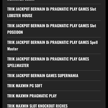
TRIK JACKPOT BERMAIN Di PRAGMATIC PLAY GAMES Slot
LOBSTER HOUSE
TRIK JACKPOT BERMAIN Di PRAGMATIC PLAY GAMES Slot
POSEIDON
TRIK JACKPOT BERMAIN Di PRAGMATIC PLAY GAMES Spell
Master
TRIK JACKPOT BERMAIN Di PRAGMATIC PLAY GAMES
SPELLMASTER
TRIK JACKPOT BERMAIN GAMES SUPERMANIA
TRIK MAXWIN PG SOFT
TRIK MAXWIN PRAGMATIC PLAY
TRIK MAXWIN SLOT KNOCKOUT RICHES