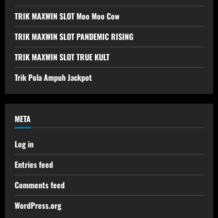
TRIK MAXWIN SLOT Moo Moo Cow
TRIK MAXWIN SLOT PANDEMIC RISING
TRIK MAXWIN SLOT TRUE KULT
Trik Pola Ampuh Jackpot
META
Log in
Entries feed
Comments feed
WordPress.org