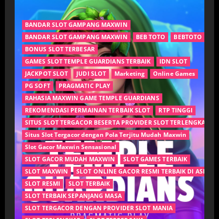
BANDAR SLOT GAMPANG MAXWIN
BANDAR SLOT GAMPANG MAXWIN
BEB TOTO
BEBTOTO
BONUS SLOT TERBESAR
GAMES SLOT TEMPLE GUARDIANS TERBAIK
IDN SLOT
JACKPOT SLOT
JUDI SLOT
Marketing
Online Games
PG SOFT
PRAGMATIC PLAY
RAHASIA MAXWIN GAME TEMPLE GUARDIANS
REKOMENDASI PERMAINAN TERBAIK SLOT
RTP TINGGI
SITUS SLOT TERGACOR BESERTA PROVIDER SLOT TERLENGKAP
Situs Slot Tergacor dengan Pola Terjitu Mudah Maxwin
Slot Gacor Maxwin Sensasional
SLOT GACOR MUDAH MAXWIN
SLOT GAMES TERBAIK
SLOT MAXWIN
SLOT ONLINE GACOR RESMI TERBAIK DI ASIA
SLOT RESMI
SLOT TERBAIK
SLOT TERBAIK SEPANJANG MASA
SLOT TERGACOR DENGAN PROVIDER SLOT MANIA