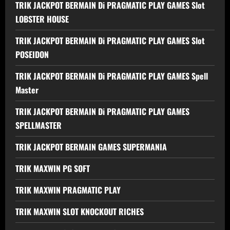
TRIK JACKPOT BERMAIN Di PRAGMATIC PLAY GAMES Slot
LOBSTER HOUSE
TRIK JACKPOT BERMAIN Di PRAGMATIC PLAY GAMES Slot
POSEIDON
TRIK JACKPOT BERMAIN Di PRAGMATIC PLAY GAMES Spell
Master
TRIK JACKPOT BERMAIN Di PRAGMATIC PLAY GAMES
SPELLMASTER
TRIK JACKPOT BERMAIN GAMES SUPERMANIA
TRIK MAXWIN PG SOFT
TRIK MAXWIN PRAGMATIC PLAY
TRIK MAXWIN SLOT KNOCKOUT RICHES