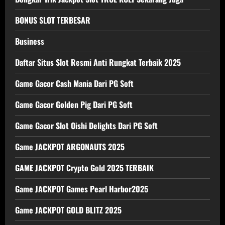
BONUS SLOT TERBESAR
Business
Daftar Situs Slot Resmi Anti Rungkat Terbaik 2025
Game Gacor Cash Mania Dari PG Soft
Game Gacor Golden Pig Dari PG Soft
Game Gacor Slot Oishi Delights Dari PG Soft
Game JACKPOT ARGONAUTS 2025
GAME JACKPOT Crypto Gold 2025 TERBAIK
Game JACKPOT Games Pearl Harbor2025
Game JACKPOT GOLD BLITZ 2025