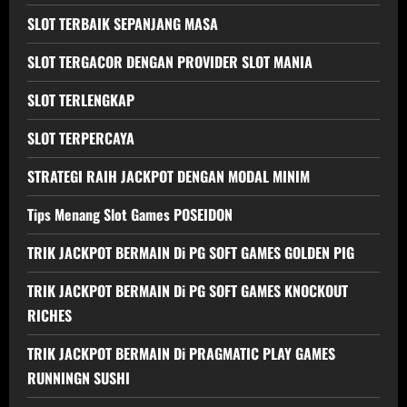
SLOT TERBAIK SEPANJANG MASA
SLOT TERGACOR DENGAN PROVIDER SLOT MANIA
SLOT TERLENGKAP
SLOT TERPERCAYA
STRATEGI RAIH JACKPOT DENGAN MODAL MINIM
Tips Menang Slot Games POSEIDON
TRIK JACKPOT BERMAIN Di PG SOFT GAMES GOLDEN PIG
TRIK JACKPOT BERMAIN Di PG SOFT GAMES KNOCKOUT
RICHES
TRIK JACKPOT BERMAIN Di PRAGMATIC PLAY GAMES
RUNNINGN SUSHI