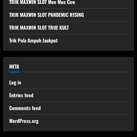
TRIK MAXWIN SLOT Moo Moo Cow
TRIK MAXWIN SLOT PANDEMIC RISING
TRIK MAXWIN SLOT TRUE KULT
Trik Pola Ampuh Jackpot
META
Log in
Entries feed
Comments feed
WordPress.org