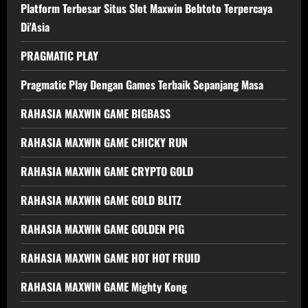
Platform Terbesar Situs Slot Maxwin Bebtoto Terpercaya
Di'Asia
PRAGMATIC PLAY
Pragmatic Play Dengan Games Terbaik Sepanjang Masa
RAHASIA MAXWIN GAME BIGBASS
RAHASIA MAXWIN GAME CHICKY RUN
RAHASIA MAXWIN GAME CRYPTO GOLD
RAHASIA MAXWIN GAME GOLD BLITZ
RAHASIA MAXWIN GAME GOLDEN PIG
RAHASIA MAXWIN GAME HOT HOT FRUID
RAHASIA MAXWIN GAME Mighty Kong