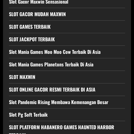
Slot Gacor Maxwin Sensasional
SLOT GACOR MUDAH MAXWIN
SLOT GAMES TERBAIK
SLOT JACKPOT TERBAIK
Slot Mania Games Moo Moo Cow Terbaik Di Asia
Slot Mania Games Planetons Terbaik Di Asia
SLOT MAXWIN
SLOT ONLINE GACOR RESMI TERBAIK DI ASIA
Slot Pandemic Rising Membawa Kemenangan Besar
Slot Pg Soft Terbaik
SLOT PLATFORM HABANERO GAMES HAUNTED HARBOR