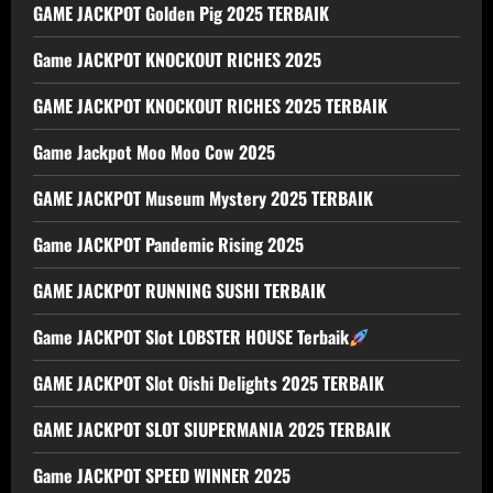
GAME JACKPOT Golden Pig 2025 TERBAIK
Game JACKPOT KNOCKOUT RICHES 2025
GAME JACKPOT KNOCKOUT RICHES 2025 TERBAIK
Game Jackpot Moo Moo Cow 2025
GAME JACKPOT Museum Mystery 2025 TERBAIK
Game JACKPOT Pandemic Rising 2025
GAME JACKPOT RUNNING SUSHI TERBAIK
Game JACKPOT Slot LOBSTER HOUSE Terbaik
GAME JACKPOT Slot Oishi Delights 2025 TERBAIK
GAME JACKPOT SLOT SIUPERMANIA 2025 TERBAIK
Game JACKPOT SPEED WINNER 2025