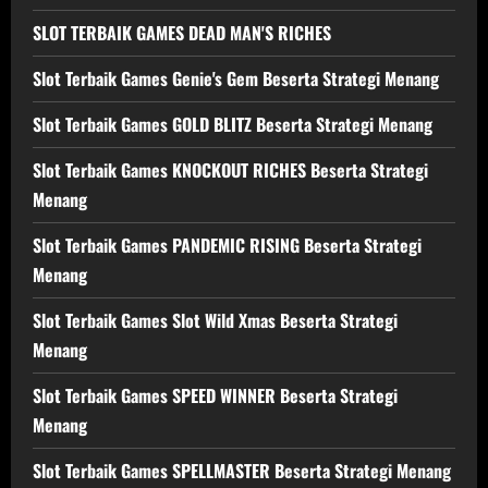
SLOT TERBAIK GAMES DEAD MAN'S RICHES
Slot Terbaik Games Genie's Gem Beserta Strategi Menang
Slot Terbaik Games GOLD BLITZ Beserta Strategi Menang
Slot Terbaik Games KNOCKOUT RICHES Beserta Strategi
Menang
Slot Terbaik Games PANDEMIC RISING Beserta Strategi
Menang
Slot Terbaik Games Slot Wild Xmas Beserta Strategi
Menang
Slot Terbaik Games SPEED WINNER Beserta Strategi
Menang
Slot Terbaik Games SPELLMASTER Beserta Strategi Menang