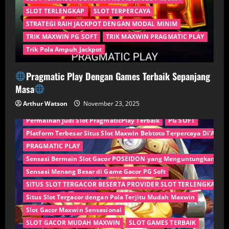
BANDAR SLOT GAMPANG MAXWIN
SLOT TERLENGKAP
SLOT TERPERCAYA
Bandar Slot Jackpot Supermani 2025
STRATEGI RAIH JACKPOT DENGAN MODAL MINIM
Bandar Slot Supermania Terbaik 2025
BEB TOTO
BEBTOTO
TRIK MAXWIN PG SOFT
TRIK MAXWIN PRAGMATIC PLAY
Bongkar Trik Jackpot Slot Supermania Sekarang Juga
Trik Pola Ampuh Jackpot
BONUS SLOT TERBESAR
Game Slot Gacor Running Sushi Dari Pragmatic Play
Pragmatic Play Dengan Games Terbaik Sepanjang
Games Slot Online Tergacor
HABANERO
Masa
HABANERO TERBAIK SEPANJANG MASA
IDN SLOT
Aplikasi Slot Gacor Terbaru Bebtoto 2025
Arthur Watson
November 23, 2025
JACKPOT SLOT
JUDI SLOT
Marketing
Online Games
BANDAR SLOT GAMPANG MAXWIN
Permainan Judi Slot PragmaticPlay Terbaik
PG SOFT
BANDAR SLOT GAMPANG MAXWIN
Platform Terbesar Situs Slot Maxwin Bebtoto Terpercaya Di'Asia
Bandar Slot Jackpot Supermani 2025
PRAGMATIC PLAY
Bandar Slot Supermania Terbaik 2025
BEB TOTO
BEBTOTO
Sensasi Bermain Slot Gacor POSEIDON yang Menguntungkan
BONUS SLOT TERBESAR
Sensasi Menang Besar di Game Gacor PG Soft
Daftar Situs Slot Resmi Anti Rungkat Terbaik 2025
SITUS SLOT TERGACOR BESERTA PROVIDER SLOT TERLENGKAP
GAME JACKPOT SLOT SIUPERMANIA 2025 TERBAIK
Situs Slot Tergacor dengan Pola Terjitu Mudah Maxwin
GAMES SLOT HABANERO HOT HOT FRUIT TERBAIK
Slot Gacor Maxwin Sensasional
Games Slot Online Tergacor
HABANERO
SLOT GACOR MUDAH MAXWIN
SLOT GAMES TERBAIK
HABANERO TERBAIK SEPANJANG MASA
IDN SLOT