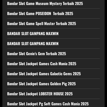
Bandar Slot Game Museum Mystery Terbaik 2025
Bandar Slot Game POSEIDON Terbaik 2025
Bandar Slot Game Spell Master Terbaik 2025
BANDAR SLOT GAMPANG MAXWIN
BANDAR SLOT GAMPANG MAXWIN
Bandar Slot Genie's Gem Terbaik 2025
Bandar Slot Jackpot Games Cash Mania 2025
Bandar Slot Jackpot Games Galactic Gems 2025
Bandar Slot Jackpot Games Golden Pig 2025
Bandar Slot Jackpot LOBSTER HOUSE 2025
Bandar Slot Jackpot Pg Soft Games Cash Mania 2025