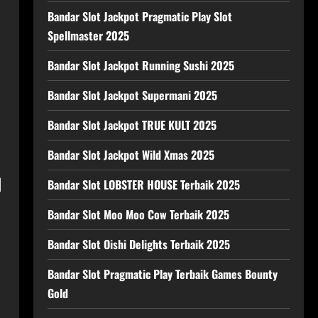
Bandar Slot Jackpot Pragmatic Play Slot
Spellmaster 2025
Bandar Slot Jackpot Running Sushi 2025
Bandar Slot Jackpot Supermani 2025
Bandar Slot Jackpot TRUE KULT 2025
Bandar Slot Jackpot Wild Xmas 2025
d
Bandar Slot LOBSTER HOUSE Terbaik 2025
Bandar Slot Moo Moo Cow Terbaik 2025
Bandar Slot Oishi Delights Terbaik 2025
Bandar Slot Pragmatic Play Terbaik Games Bounty
Gold