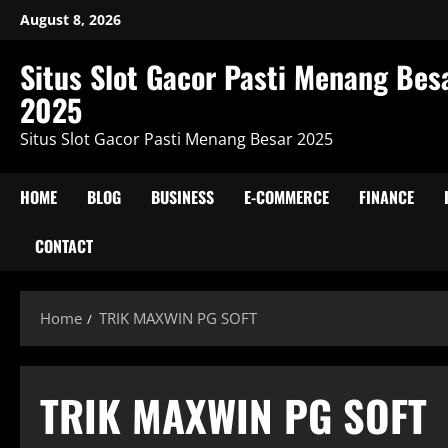
Skip
August 8, 2026
to
Situs Slot Gacor Pasti Menang Bes
content
2025
Situs Slot Gacor Pasti Menang Besar 2025
HOME
BLOG
BUSINESS
E-COMMERCE
FINANCE
CONTACT
Home
TRIK MAXWIN PG SOFT
TRIK MAXWIN PG SOFT