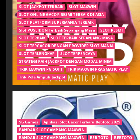
SLOT JACKPOT TERBAIK
SLOT MAXWIN
SLOT ONLINE GACOR RESMI TERBAIK DI ASIA
SLOT PLATFORM SUPERMANIA TERBAIK
Slot POSEIDON Terbaik Sepanjang Masa
SLOT RESMI
SLOT TERBAIK
SLOT TERBAIK SEPANJANG MASA
SLOT TERGACOR DENGAN PROVIDER SLOT MANIA
SLOT TERLENGKAP
SLOT TERPERCAYA
STRATEGI RAIH JACKPOT DENGAN MODAL MINIM
TRIK MAXWIN PG SOFT
TRIK MAXWIN PRAGMATIC PLAY
Trik Pola Ampuh Jackpot
Aplikasi Slot Gacor Terbaru Bebtoto 2025
BANDAR SLOT GAMPANG MAXWIN
5G Games
Aplikasi Slot Gacor Terbaru Bebtoto 2025
BANDAR SLOT GAMPANG MAXWIN
BANDAR SLOT GAMPANG MAXWIN
Bandar Slot Jackpot Running Sushi 2025
BANDAR SLOT GAMPANG MAXWIN
BEB TOTO
BEBTOTO