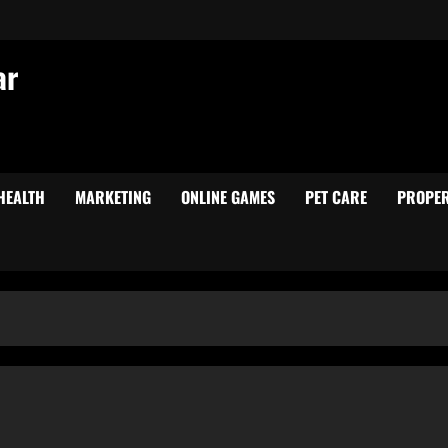
ar
HEALTH
MARKETING
ONLINE GAMES
PET CARE
PROPE