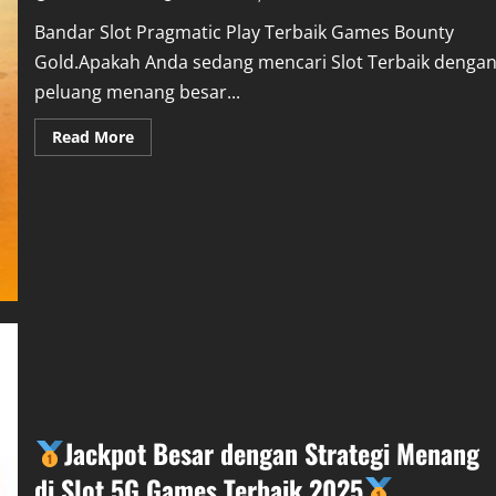
Bandar Slot Pragmatic Play Terbaik Games Bounty
Gold.Apakah Anda sedang mencari Slot Terbaik denga
peluang menang besar...
Read
Read More
more
about
Raih
Jackpot
Besar
di
Game
Slot
Terbaik
Bounty
Gold
dari
Provider
Pragmatic
Play
Jackpot Besar dengan Strategi Menang
di Slot 5G Games Terbaik 2025