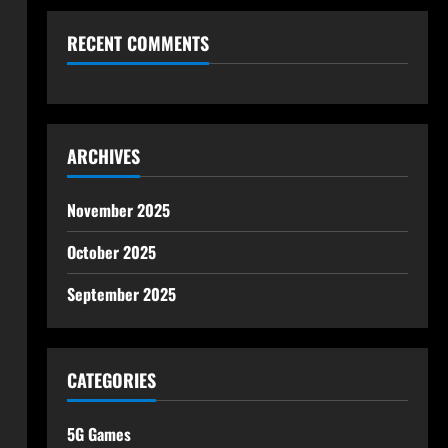
RECENT COMMENTS
ARCHIVES
November 2025
October 2025
September 2025
CATEGORIES
5G Games