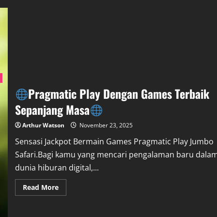
Pragmatic Play Dengan Games Terbaik
Sepanjang Masa
Arthur Watson
November 23, 2025
Sensasi Jackpot Bermain Games Pragmatic Play Jumbo
Safari.Bagi kamu yang mencari pengalaman baru dala
dunia hiburan digital,...
Read
Read More
more
about
Pragmatic