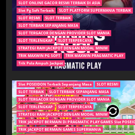
RTP TINGGI
SLOT ONLINE GACOR RESMI TERBAIK DI ASIA
SITUS SLOT TERGACOR BESERTA PROVIDER SLOT TERLENGKAP
Slot Pg Soft Terbaik
SLOT PLATFORM SUPERMANIA TERBAIK
Situs Slot Tergacor dengan Pola Terjitu Mudah Maxwin
SLOT RESMI
SLOT TERBAIK
Slot Gacor Maxwin Sensasional
SLOT GACOR MUDAH MAXWI
SLOT TERBAIK SEPANJANG MASA
SLOT GAMES TERBAIK
SLOT JACKPOT TERBAIK
SLOT TERGACOR DENGAN PROVIDER SLOT MANIA
Slot Mania Games Planetons Terbaik Di Asia
SLOT MAXWIN
SLOT TERLENGKAP
SLOT TERPERCAYA
SLOT ONLINE GACOR RESMI TERBAIK DI ASIA
STRATEGI RAIH JACKPOT DENGAN MODAL MINIM
Aplikasi Slot Gacor Terbaru Bebtoto 2025
Slot Pandemic Rising Membawa Kemenangan Besar
TRIK MAXWIN PG SOFT
TRIK MAXWIN PRAGMATIC PLAY
BANDAR SLOT GAMPANG MAXWIN
Slot Pg Soft Terbaik
Trik Pola Ampuh Jackpot
BANDAR SLOT GAMPANG MAXWIN
SLOT PLATFORM HABANERO GAMES HAUNTED HARBOR TERBAI
Bandar Slot Jackpot Supermani 2025
SLOT PLATFORM SUPERMANIA TERBAIK
Bandar Slot Supermania Terbaik 2025
BEB TOTO
BEBTOTO
Slot POSEIDON Terbaik Sepanjang Masa
SLOT RESMI
Bongkar Trik Jackpot Slot Cash Mania Sekarang Juga
SLOT TERBAIK
SLOT TERBAIK SEPANJANG MASA
Bongkar Trik Jackpot Slot Supermania Sekarang Juga
SLOT TERGACOR DENGAN PROVIDER SLOT MANIA
BONUS SLOT TERBESAR
SLOT TERLENGKAP
SLOT TERPERCAYA
GAME JACKPOT SLOT SIUPERMANIA 2025 TERBAIK
STRATEGI RAIH JACKPOT DENGAN MODAL MINIM
Games Slot Online Tergacor
HABANERO
TRIK JACKPOT BERMAIN Di PRAGMATIC PLAY GAMES Slot POSE
HABANERO TERBAIK SEPANJANG MASA
IDN SLOT
TRIK JACKPOT BERMAIN GAMES SUPERMANIA
JACKPOT SLOT
JUDI SLOT
Online Games