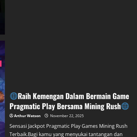
Play
Dengan
Games
Terbaik
Sepanjang
Masa
Raih Kemengan Dalam Bermain Game
Pragmatic Play Bersama Mining Rush
Arthur Watson
November 22, 2025
Sensasi Jackpot Pragmatic Play Games Mining Rush
Terbaik.Bagi kamu yang menyukai tantangan dan