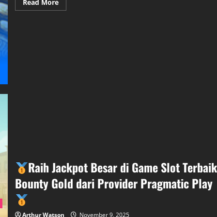
Read
Read More
more
about
Strategi
Jackpot
Slot
Bermain
Wild
Gladiators
Pragmatic
Play
2025
Raih Jackpot Besar di Game Slot Terbai
Bounty Gold dari Provider Pragmatic Play
Arthur Watson
November 9, 2025