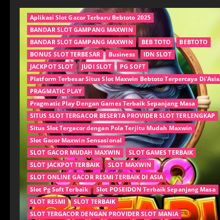
Aplikasi Slot Gacor Terbaru Bebtoto 2025
BANDAR SLOT GAMPANG MAXWIN
BANDAR SLOT GAMPANG MAXWIN
BEB TOTO
BEBTOTO
BONUS SLOT TERBESAR
Business
IDN SLOT
JACKPOT SLOT
JUDI SLOT
PG SOFT
Platform Terbesar Situs Slot Maxwin Bebtoto Terpercaya Di'Asia
PRAGMATIC PLAY
Pragmatic Play Dengan Games Terbaik Sepanjang Masa
SITUS SLOT TERGACOR BESERTA PROVIDER SLOT TERLENGKAP
Situs Slot Tergacor dengan Pola Terjitu Mudah Maxwin
Slot Gacor Maxwin Sensasional
SLOT GACOR MUDAH MAXWIN
SLOT GAMES TERBAIK
SLOT JACKPOT TERBAIK
SLOT MAXWIN
Aplikasi Slot Gacor Terbaru Bebtoto 2025
SLOT ONLINE GACOR RESMI TERBAIK DI ASIA
BANDAR SLOT GAMPANG MAXWIN
Slot Pg Soft Terbaik
Slot POSEIDON Terbaik Sepanjang Masa
BANDAR SLOT GAMPANG MAXWIN
SLOT RESMI
SLOT TERBAIK
Bandar Slot Jackpot Supermani 2025
SLOT TERGACOR DENGAN PROVIDER SLOT MANIA