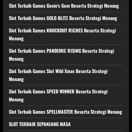
Slot Terbaik Games Genie's Gem Beserta Strategi Menang
Slot Terbaik Games GOLD BLITZ Beserta Strategi Menang
Slot Terbaik Games KNOCKOUT RICHES Beserta Strategi
Menang
Slot Terbaik Games PANDEMIC RISING Beserta Strategi
Menang
Slot Terbaik Games Slot Wild Xmas Beserta Strategi
Menang
Slot Terbaik Games SPEED WINNER Beserta Strategi
Menang
Slot Terbaik Games SPELLMASTER Beserta Strategi Menang
SLOT TERBAIK SEPANJANG MASA