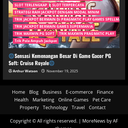
SLOT TERLENGKAP
SLOT TERPERCAYA
STRATEGI RAIH JACKPOT DENGAN MODAL MINIM
TRIK JACKPOT BERMAIN Di PRAGMATIC PLAY GAMES SPELLMASTE
TRIK JACKPOT BERMAIN GAMES SUPERMANIA
TRIK MAXWIN PG SOFT
TRIK MAXWIN PRAGMATIC PLAY
Trik Pola Ampuh Jackpot
Sensasi Kemenangan Besar Di Game Gacor PG
Soft: Cruise Royale
Arthur Watson
November 19, 2025
Home
Blog
Business
E-commerce
Finance
Health
Marketing
Online Games
Pet Care
Property
Technology
Travel
Contact
Copyright © All rights reserved.
|
MoreNews
by AF