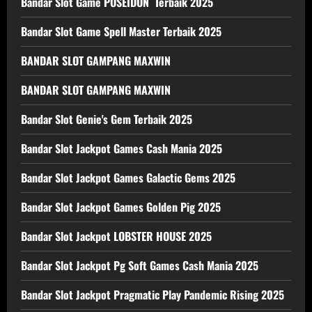
Bandar Slot Game POSEIDON Terbaik 2025
Bandar Slot Game Spell Master Terbaik 2025
BANDAR SLOT GAMPANG MAXWIN
BANDAR SLOT GAMPANG MAXWIN
Bandar Slot Genie's Gem Terbaik 2025
Bandar Slot Jackpot Games Cash Mania 2025
Bandar Slot Jackpot Games Galactic Gems 2025
Bandar Slot Jackpot Games Golden Pig 2025
Bandar Slot Jackpot LOBSTER HOUSE 2025
Bandar Slot Jackpot Pg Soft Games Cash Mania 2025
Bandar Slot Jackpot Pragmatic Play Pandemic Rising 2025