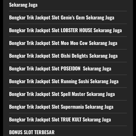
Sekarang Juga
Bongkar Trik Jackpot Slot Genie's Gem Sekarang Juga
Bongkar Trik Jackpot Slot LOBSTER HOUSE Sekarang Juga
Bongkar Trik Jackpot Slot Moo Moo Cow Sekarang Juga
Bongkar Trik Jackpot Slot Oishi Delights Sekarang Juga
Bongkar Trik Jackpot Slot POSEIDON Sekarang Juga
Bongkar Trik Jackpot Slot Running Sushi Sekarang Juga
Bongkar Trik Jackpot Slot Spell Master Sekarang Juga
Bongkar Trik Jackpot Slot Supermania Sekarang Juga
Bongkar Trik Jackpot Slot TRUE KULT Sekarang Juga
BONUS SLOT TERBESAR