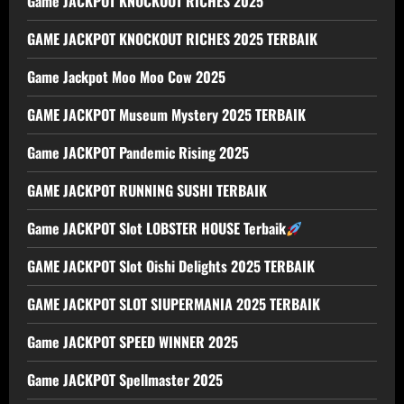
Game JACKPOT KNOCKOUT RICHES 2025
GAME JACKPOT KNOCKOUT RICHES 2025 TERBAIK
Game Jackpot Moo Moo Cow 2025
GAME JACKPOT Museum Mystery 2025 TERBAIK
Game JACKPOT Pandemic Rising 2025
GAME JACKPOT RUNNING SUSHI TERBAIK
Game JACKPOT Slot LOBSTER HOUSE Terbaik
GAME JACKPOT Slot Oishi Delights 2025 TERBAIK
GAME JACKPOT SLOT SIUPERMANIA 2025 TERBAIK
Game JACKPOT SPEED WINNER 2025
Game JACKPOT Spellmaster 2025