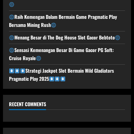
Raih Kemengan Dalam Bermain Game Pragmatic Play
Bersama Mining Rush
Menang Besar di The Dog House Slot Gacor Bebtoto
Sensasi Kemenangan Besar Di Game Gacor PG Soft:
Cruise Royale
Strategi Jackpot Slot Bermain Wild Gladiators
Pragmatic Play 2025
RECENT COMMENTS