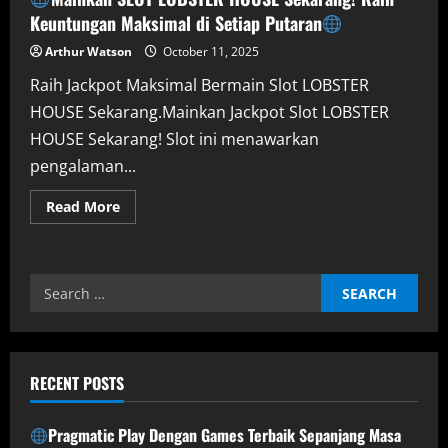
Keuntungan Maksimal di Setiap Putaran
Arthur Watson
October 11, 2025
Raih Jackpot Maksimal Bermain Slot LOBSTER
HOUSE Sekarang.Mainkan Jackpot Slot LOBSTER
HOUSE Sekarang! Slot ini menawarkan
pengalaman...
Read
Read More
more
about
Mainkan
SLOT
Search
LOBSTER
HOUSE
for:
Sekarang!
Raih
Keuntungan
Maksimal
di
RECENT POSTS
Setiap
Putaran
Pragmatic Play Dengan Games Terbaik Sepanjang Masa