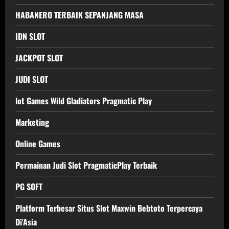
HABANERO TERBAIK SEPANJANG MASA
IDN SLOT
JACKPOT SLOT
JUDI SLOT
lot Games Wild Gladiators Pragmatic Play
Marketing
Online Games
Permainan Judi Slot PragmaticPlay Terbaik
PG SOFT
Platform Terbesar Situs Slot Maxwin Bebtoto Terpercaya
Di'Asia