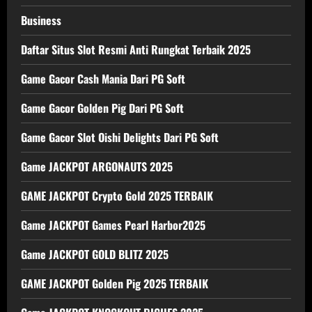
Business
Daftar Situs Slot Resmi Anti Rungkat Terbaik 2025
Game Gacor Cash Mania Dari PG Soft
Game Gacor Golden Pig Dari PG Soft
Game Gacor Slot Oishi Delights Dari PG Soft
Game JACKPOT ARGONAUTS 2025
GAME JACKPOT Crypto Gold 2025 TERBAIK
Game JACKPOT Games Pearl Harbor2025
Game JACKPOT GOLD BLITZ 2025
GAME JACKPOT Golden Pig 2025 TERBAIK