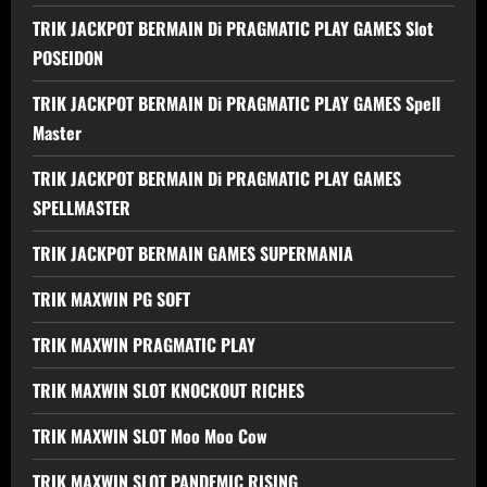
TRIK JACKPOT BERMAIN Di PRAGMATIC PLAY GAMES Slot
POSEIDON
TRIK JACKPOT BERMAIN Di PRAGMATIC PLAY GAMES Spell
Master
TRIK JACKPOT BERMAIN Di PRAGMATIC PLAY GAMES
SPELLMASTER
TRIK JACKPOT BERMAIN GAMES SUPERMANIA
TRIK MAXWIN PG SOFT
TRIK MAXWIN PRAGMATIC PLAY
TRIK MAXWIN SLOT KNOCKOUT RICHES
TRIK MAXWIN SLOT Moo Moo Cow
TRIK MAXWIN SLOT PANDEMIC RISING