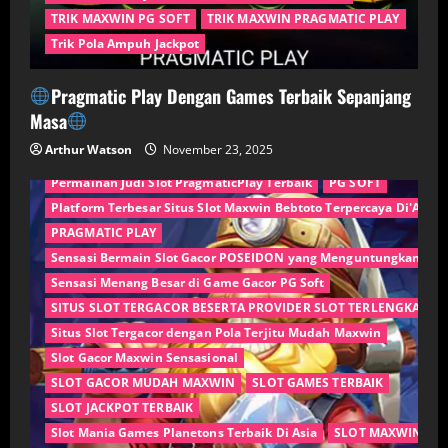
Bandar Slot Supermania Terbaik 2025
BEB TOTO
BEBTOTO
TRIK MAXWIN PG SOFT
TRIK MAXWIN PRAGMATIC PLAY
Bongkar Trik Jackpot Slot Supermania Sekarang Juga
Trik Pola Ampuh Jackpot
BONUS SLOT TERBESAR
Game Slot Gacor Running Sushi Dari Pragmatic Play
Pragmatic Play Dengan Games Terbaik Sepanjang
Games Slot Online Tergacor
HABANERO
Masa
HABANERO TERBAIK SEPANJANG MASA
IDN SLOT
Aplikasi Slot Gacor Terbaru Bebtoto 2025
Arthur Watson
November 23, 2025
JACKPOT SLOT
JUDI SLOT
Marketing
Online Games
BANDAR SLOT GAMPANG MAXWIN
Permainan Judi Slot PragmaticPlay Terbaik
PG SOFT
BANDAR SLOT GAMPANG MAXWIN
Platform Terbesar Situs Slot Maxwin Bebtoto Terpercaya Di'Asia
Bandar Slot Jackpot Supermani 2025
PRAGMATIC PLAY
Bandar Slot Supermania Terbaik 2025
BEB TOTO
BEBTOTO
Sensasi Bermain Slot Gacor POSEIDON yang Menguntungkan
BONUS SLOT TERBESAR
Sensasi Menang Besar di Game Gacor PG Soft
Daftar Situs Slot Resmi Anti Rungkat Terbaik 2025
SITUS SLOT TERGACOR BESERTA PROVIDER SLOT TERLENGKAP
GAME JACKPOT SLOT SIUPERMANIA 2025 TERBAIK
Situs Slot Tergacor dengan Pola Terjitu Mudah Maxwin
GAMES SLOT HABANERO HOT HOT FRUIT TERBAIK
Slot Gacor Maxwin Sensasional
Games Slot Online Tergacor
HABANERO
SLOT GACOR MUDAH MAXWIN
SLOT GAMES TERBAIK
HABANERO TERBAIK SEPANJANG MASA
IDN SLOT
SLOT JACKPOT TERBAIK
JACKPOT SLOT
JUDI SLOT
Marketing
Online Games
Slot Mania Games Planetons Terbaik Di Asia
SLOT MAXWIN
Permainan Judi Slot PragmaticPlay Terbaik
PG SOFT