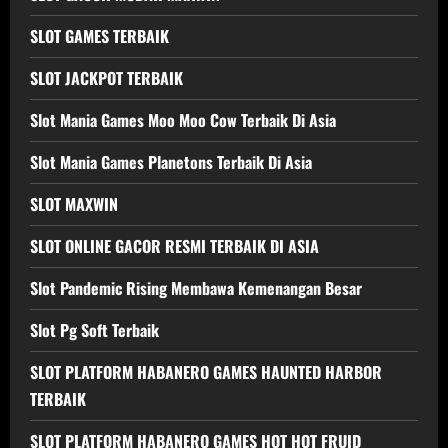
SLOT GAMES TERBAIK
SLOT JACKPOT TERBAIK
Slot Mania Games Moo Moo Cow Terbaik Di Asia
Slot Mania Games Planetons Terbaik Di Asia
SLOT MAXWIN
SLOT ONLINE GACOR RESMI TERBAIK DI ASIA
Slot Pandemic Rising Membawa Kemenangan Besar
Slot Pg Soft Terbaik
SLOT PLATFORM HABANERO GAMES HAUNTED HARBOR
TERBAIK
SLOT PLATFORM HABANERO GAMES HOT HOT FRUID