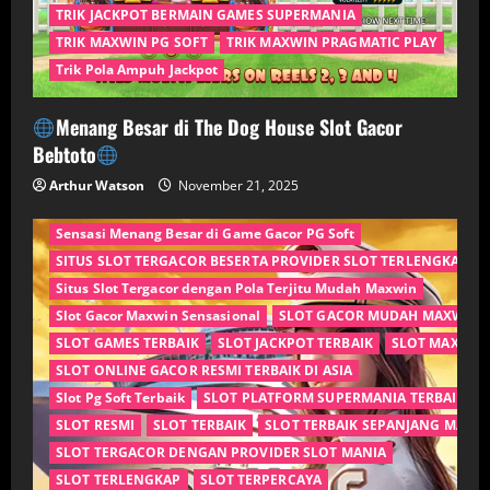
TRIK JACKPOT BERMAIN GAMES SUPERMANIA
Games Slot Online Tergacor
HABANERO
TRIK MAXWIN PG SOFT
HABANERO TERBAIK SEPANJANG MASA
TRIK MAXWIN PRAGMATIC PLAY
IDN SLOT
Trik Pola Ampuh Jackpot
JACKPOT SLOT
JUDI SLOT
Online Games
Permainan Judi Slot PragmaticPlay Terbaik
PG SOFT
Menang Besar di The Dog House Slot Gacor
Platform Terbesar Situs Slot Maxwin Bebtoto Terpercaya Di'Asia
Bebtoto
PRAGMATIC PLAY
RAHASIA MAXWIN GAME SUPERMANIA
REKOMENDASI PERMAINAN TERBAIK SLOT
RTP TINGGI
Arthur Watson
November 21, 2025
Sensasi Kemenangan Besar Di Game Gacor PG Soft: Cruise Royale
Sensasi Menang Besar di Game Gacor PG Soft
SITUS SLOT TERGACOR BESERTA PROVIDER SLOT TERLENGKAP
Situs Slot Tergacor dengan Pola Terjitu Mudah Maxwin
Slot Gacor Maxwin Sensasional
SLOT GACOR MUDAH MAXWIN
SLOT GAMES TERBAIK
SLOT JACKPOT TERBAIK
SLOT MAXWIN
SLOT ONLINE GACOR RESMI TERBAIK DI ASIA
Slot Pg Soft Terbaik
SLOT PLATFORM SUPERMANIA TERBAIK
SLOT RESMI
SLOT TERBAIK
SLOT TERBAIK SEPANJANG MASA
SLOT TERGACOR DENGAN PROVIDER SLOT MANIA
SLOT TERLENGKAP
SLOT TERPERCAYA