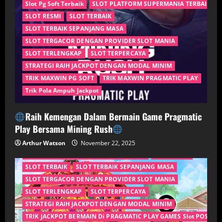
Slot Pg Soft Terbaik
SLOT PLATFORM SUPERMANIA TERBAIK
PRAGMATIC PLAY
REKOMENDASI PERMAINAN TERBAIK SLOT
SLOT RESMI
SLOT TERBAIK
RTP TINGGI
SLOT TERBAIK SEPANJANG MASA
SITUS SLOT TERGACOR BESERTA PROVIDER SLOT TERLENGKAP
SLOT TERGACOR DENGAN PROVIDER SLOT MANIA
Situs Slot Tergacor dengan Pola Terjitu Mudah Maxwin
SLOT TERLENGKAP
SLOT TERPERCAYA
Slot Gacor Maxwin Sensasional
SLOT GACOR MUDAH MAXWIN
STRATEGI RAIH JACKPOT DENGAN MODAL MINIM
SLOT GAMES TERBAIK
SLOT JACKPOT TERBAIK
TRIK MAXWIN PG SOFT
TRIK MAXWIN PRAGMATIC PLAY
Slot Mania Games Planetons Terbaik Di Asia
SLOT MAXWIN
Trik Pola Ampuh Jackpot
SLOT ONLINE GACOR RESMI TERBAIK DI ASIA
Slot Pandemic Rising Membawa Kemenangan Besar
Raih Kemengan Dalam Bermain Game Pragmatic
Slot Pg Soft Terbaik
Aplikasi Slot Gacor Terbaru Bebtoto 2025
Play Bersama Mining Rush
SLOT PLATFORM HABANERO GAMES HAUNTED HARBOR TERBAIK
BANDAR SLOT GAMPANG MAXWIN
SLOT PLATFORM SUPERMANIA TERBAIK
BANDAR SLOT GAMPANG MAXWIN
Arthur Watson
November 22, 2025
Slot POSEIDON Terbaik Sepanjang Masa
Bandar Slot Jackpot Supermani 2025
SLOT RESMI
SLOT TERBAIK
Bandar Slot Supermania Terbaik 2025
SLOT TERBAIK SEPANJANG MASA
BEB TOTO
BEBTOTO
SLOT TERGACOR DENGAN PROVIDER SLOT MANIA
Bongkar Trik Jackpot Slot Cash Mania Sekarang Juga
SLOT TERLENGKAP
Bongkar Trik Jackpot Slot Supermania Sekarang Juga
SLOT TERPERCAYA
STRATEGI RAIH JACKPOT DENGAN MODAL MINIM
BONUS SLOT TERBESAR
TRIK JACKPOT BERMAIN Di PRAGMATIC PLAY GAMES Slot POSEID
GAME JACKPOT SLOT SIUPERMANIA 2025 TERBAIK