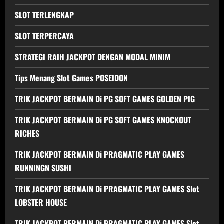
SLOT TERLENGKAP
SLOT TERPERCAYA
STRATEGI RAIH JACKPOT DENGAN MODAL MINIM
Tips Menang Slot Games POSEIDON
TRIK JACKPOT BERMAIN Di PG SOFT GAMES GOLDEN PIG
TRIK JACKPOT BERMAIN Di PG SOFT GAMES KNOCKOUT
RICHES
TRIK JACKPOT BERMAIN Di PRAGMATIC PLAY GAMES
RUNNINGN SUSHI
TRIK JACKPOT BERMAIN Di PRAGMATIC PLAY GAMES Slot
LOBSTER HOUSE
TRIK JACKPOT BERMAIN Di PRAGMATIC PLAY GAMES Slot