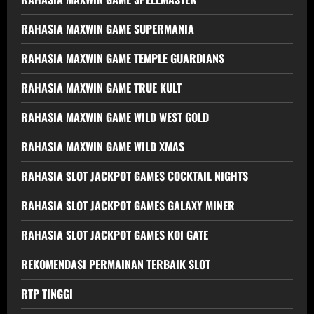
RAHASIA MAXWIN GAME SUPERMANIA
RAHASIA MAXWIN GAME TEMPLE GUARDIANS
RAHASIA MAXWIN GAME TRUE KULT
RAHASIA MAXWIN GAME WILD WEST GOLD
RAHASIA MAXWIN GAME WILD XMAS
RAHASIA SLOT JACKPOT GAMES COCKTAIL NIGHTS
RAHASIA SLOT JACKPOT GAMES GALAXY MINER
RAHASIA SLOT JACKPOT GAMES KOI GATE
REKOMENDASI PERMAINAN TERBAIK SLOT
RTP TINGGI