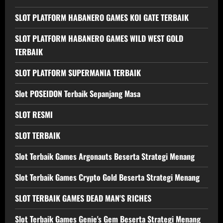
SLOT PLATFORM HABANERO GAMES KOI GATE TERBAIK
SLOT PLATFORM HABANERO GAMES WILD WEST GOLD
TERBAIK
SLOT PLATFORM SUPERMANIA TERBAIK
Slot POSEIDON Terbaik Sepanjang Masa
SLOT RESMI
SLOT TERBAIK
Slot Terbaik Games Argonauts Beserta Strategi Menang
Slot Terbaik Games Crypto Gold Beserta Strategi Menang
SLOT TERBAIK GAMES DEAD MAN'S RICHES
Slot Terbaik Games Genie's Gem Beserta Strategi Menang