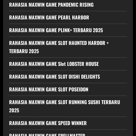
RAHASIA MAXWIN GAME PANDEMIC RISING
RAHASIA MAXWIN GAME PEARL HARBOR
RAHASIA MAXWIN GAME PLINK+ TERBARU 2025
RAHASIA MAXWIN GAME SLOT HAUNTED HARDOR +
TERBARU 2025
RAHASIA MAXWIN GAME Slot LOBSTER HOUSE
RAHASIA MAXWIN GAME SLOT OISHI DELIGHTS
RAHASIA MAXWIN GAME SLOT POSEIDON
RAHASIA MAXWIN GAME SLOT RUNNING SUSHI TERBARU
2025
RAHASIA MAXWIN GAME SPEED WINNER
RAHASIA MAXWIN GAME SPELLMASTER