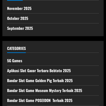
November 2025
October 2025
September 2025
CATEGORIES
5G Games
Aplikasi Slot Gacor Terbaru Bebtoto 2025
Bandar Slot Game Golden Pig Terbaik 2025
Bandar Slot Game Museum Mystery Terbaik 2025
Bandar Slot Game POSEIDON Terbaik 2025