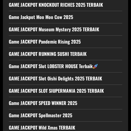
GAME JACKPOT KNOCKOUT RICHES 2025 TERBAIK
Game Jackpot Moo Moo Cow 2025
GAME JACKPOT Museum Mystery 2025 TERBAIK
Game JACKPOT Pandemic Rising 2025
GAME JACKPOT RUNNING SUSHI TERBAIK
Game JACKPOT Slot LOBSTER HOUSE Terbaik
GAME JACKPOT Slot Oishi Delights 2025 TERBAIK
GAME JACKPOT SLOT SIUPERMANIA 2025 TERBAIK
Game JACKPOT SPEED WINNER 2025
Game JACKPOT Spellmaster 2025
GAME JACKPOT Wild Xmas TERBAIK