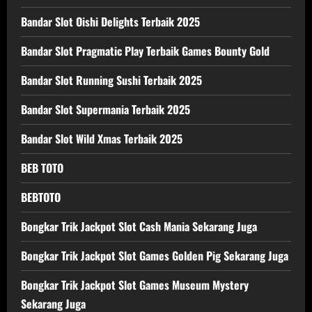
Bandar Slot Oishi Delights Terbaik 2025
Bandar Slot Pragmatic Play Terbaik Games Bounty Gold
Bandar Slot Running Sushi Terbaik 2025
Bandar Slot Supermania Terbaik 2025
Bandar Slot Wild Xmas Terbaik 2025
BEB TOTO
BEBTOTO
Bongkar Trik Jackpot Slot Cash Mania Sekarang Juga
Bongkar Trik Jackpot Slot Games Golden Pig Sekarang Juga
Bongkar Trik Jackpot Slot Games Museum Mystery
Sekarang Juga