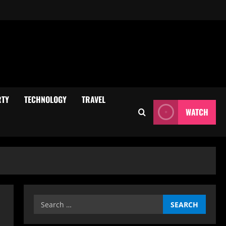
RTY
TECHNOLOGY
TRAVEL
WATCH
Search
for: