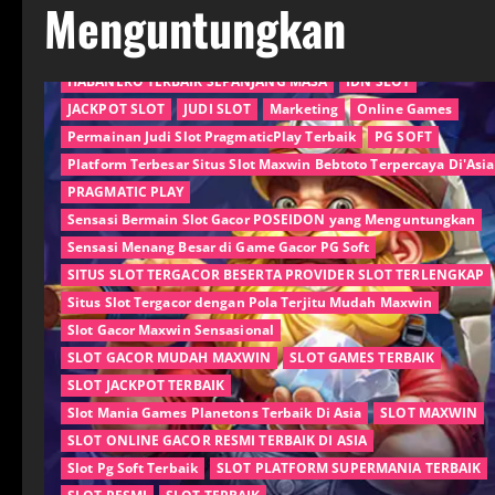
Menguntungkan
Game Slot Gacor Running Sushi Dari Pragmatic Play
Games Slot Online Tergacor
HABANERO
HABANERO TERBAIK SEPANJANG MASA
IDN SLOT
JACKPOT SLOT
JUDI SLOT
Marketing
Online Games
Permainan Judi Slot PragmaticPlay Terbaik
PG SOFT
Platform Terbesar Situs Slot Maxwin Bebtoto Terpercaya Di'Asia
PRAGMATIC PLAY
Sensasi Bermain Slot Gacor POSEIDON yang Menguntungkan
Sensasi Menang Besar di Game Gacor PG Soft
SITUS SLOT TERGACOR BESERTA PROVIDER SLOT TERLENGKAP
Situs Slot Tergacor dengan Pola Terjitu Mudah Maxwin
Slot Gacor Maxwin Sensasional
SLOT GACOR MUDAH MAXWIN
SLOT GAMES TERBAIK
SLOT JACKPOT TERBAIK
Slot Mania Games Planetons Terbaik Di Asia
SLOT MAXWIN
SLOT ONLINE GACOR RESMI TERBAIK DI ASIA
Aplikasi Slot Gacor Terbaru Bebtoto 2025
Slot Pg Soft Terbaik
SLOT PLATFORM SUPERMANIA TERBAIK
Bandar Slot Game POSEIDON Terbaik 2025