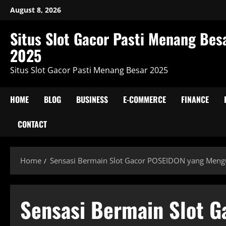
Skip
August 8, 2026
to
Situs Slot Gacor Pasti Menang Bes
content
2025
Situs Slot Gacor Pasti Menang Besar 2025
HOME
BLOG
BUSINESS
E-COMMERCE
FINANCE
CONTACT
Aplikasi Slot Gacor Terbaru Bebtoto 2025
Home
Sensasi Bermain Slot Gacor POSEIDON yang Men
BANDAR SLOT GAMPANG MAXWIN
BANDAR SLOT GAMPANG MAXWIN
Bandar Slot Jackpot Supermani 2025
Sensasi Bermain Slot 
Bandar Slot Supermania Terbaik 2025
BEB TOTO
BEBTOTO
Bongkar Trik Jackpot Slot Supermania Sekarang Juga
BONUS SLOT TERBESAR