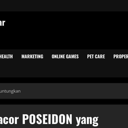
ar
HEALTH
MARKETING
ONLINE GAMES
PET CARE
PROPE
guntungkan
Gacor POSEIDON yang