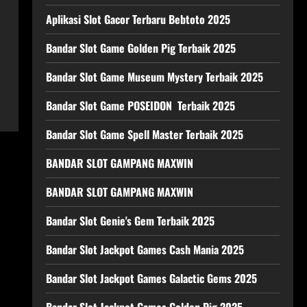
Aplikasi Slot Gacor Terbaru Bebtoto 2025
Bandar Slot Game Golden Pig Terbaik 2025
Bandar Slot Game Museum Mystery Terbaik 2025
Bandar Slot Game POSEIDON Terbaik 2025
Bandar Slot Game Spell Master Terbaik 2025
BANDAR SLOT GAMPANG MAXWIN
BANDAR SLOT GAMPANG MAXWIN
Bandar Slot Genie's Gem Terbaik 2025
Bandar Slot Jackpot Games Cash Mania 2025
Bandar Slot Jackpot Games Galactic Gems 2025