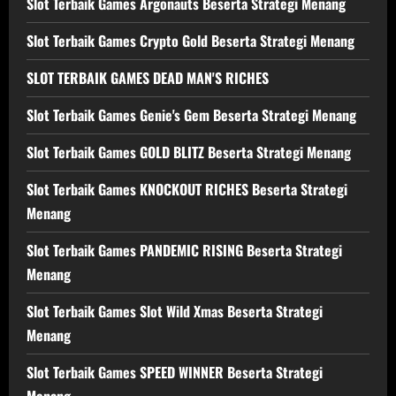
Slot Terbaik Games Argonauts Beserta Strategi Menang
Slot Terbaik Games Crypto Gold Beserta Strategi Menang
SLOT TERBAIK GAMES DEAD MAN'S RICHES
Slot Terbaik Games Genie's Gem Beserta Strategi Menang
Slot Terbaik Games GOLD BLITZ Beserta Strategi Menang
Slot Terbaik Games KNOCKOUT RICHES Beserta Strategi
Menang
Slot Terbaik Games PANDEMIC RISING Beserta Strategi
Menang
Slot Terbaik Games Slot Wild Xmas Beserta Strategi
Menang
Slot Terbaik Games SPEED WINNER Beserta Strategi