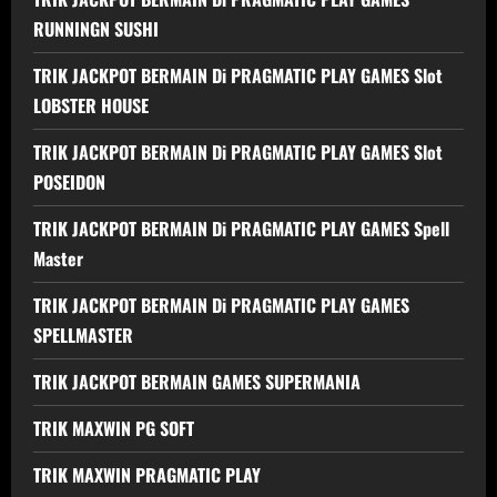
RUNNINGN SUSHI
TRIK JACKPOT BERMAIN Di PRAGMATIC PLAY GAMES Slot
LOBSTER HOUSE
TRIK JACKPOT BERMAIN Di PRAGMATIC PLAY GAMES Slot
POSEIDON
TRIK JACKPOT BERMAIN Di PRAGMATIC PLAY GAMES Spell
Master
TRIK JACKPOT BERMAIN Di PRAGMATIC PLAY GAMES
SPELLMASTER
TRIK JACKPOT BERMAIN GAMES SUPERMANIA
TRIK MAXWIN PG SOFT
TRIK MAXWIN PRAGMATIC PLAY