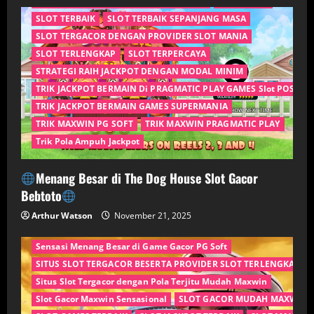
Slot POSEIDON Terbaik Sepanjang Masa
Bandar Slot Jackpot Supermani 2025
SLOT RESMI
SLOT TERBAIK
Bandar Slot Supermania Terbaik 2025
SLOT TERBAIK SEPANJANG MASA
BEB TOTO
BEBTOTO
SLOT TERGACOR DENGAN PROVIDER SLOT MANIA
Bongkar Trik Jackpot Slot Cash Mania Sekarang Juga
SLOT TERLENGKAP
Bongkar Trik Jackpot Slot Supermania Sekarang Juga
SLOT TERPERCAYA
STRATEGI RAIH JACKPOT DENGAN MODAL MINIM
BONUS SLOT TERBESAR
TRIK JACKPOT BERMAIN Di PRAGMATIC PLAY GAMES Slot POSEID
GAME JACKPOT SLOT SIUPERMANIA 2025 TERBAIK
TRIK JACKPOT BERMAIN GAMES SUPERMANIA
Games Slot Online Tergacor
HABANERO
TRIK MAXWIN PG SOFT
HABANERO TERBAIK SEPANJANG MASA
TRIK MAXWIN PRAGMATIC PLAY
IDN SLOT
Trik Pola Ampuh Jackpot
JACKPOT SLOT
JUDI SLOT
Online Games
Permainan Judi Slot PragmaticPlay Terbaik
PG SOFT
Menang Besar di The Dog House Slot Gacor
Platform Terbesar Situs Slot Maxwin Bebtoto Terpercaya Di'Asia
Bebtoto
PRAGMATIC PLAY
RAHASIA MAXWIN GAME SUPERMANIA
REKOMENDASI PERMAINAN TERBAIK SLOT
RTP TINGGI
Arthur Watson
November 21, 2025
Sensasi Kemenangan Besar Di Game Gacor PG Soft: Cruise Royale
Sensasi Menang Besar di Game Gacor PG Soft
SITUS SLOT TERGACOR BESERTA PROVIDER SLOT TERLENGKAP
Situs Slot Tergacor dengan Pola Terjitu Mudah Maxwin
Slot Gacor Maxwin Sensasional
SLOT GACOR MUDAH MAXWIN