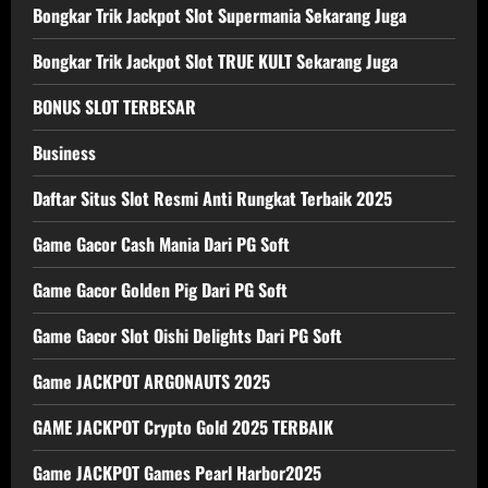
Bongkar Trik Jackpot Slot Supermania Sekarang Juga
Bongkar Trik Jackpot Slot TRUE KULT Sekarang Juga
BONUS SLOT TERBESAR
Business
Daftar Situs Slot Resmi Anti Rungkat Terbaik 2025
Game Gacor Cash Mania Dari PG Soft
Game Gacor Golden Pig Dari PG Soft
Game Gacor Slot Oishi Delights Dari PG Soft
Game JACKPOT ARGONAUTS 2025
GAME JACKPOT Crypto Gold 2025 TERBAIK
Game JACKPOT Games Pearl Harbor2025