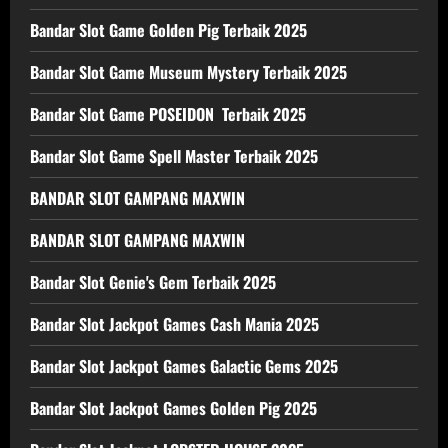
Bandar Slot Game Golden Pig Terbaik 2025
Bandar Slot Game Museum Mystery Terbaik 2025
Bandar Slot Game POSEIDON Terbaik 2025
Bandar Slot Game Spell Master Terbaik 2025
BANDAR SLOT GAMPANG MAXWIN
BANDAR SLOT GAMPANG MAXWIN
Bandar Slot Genie's Gem Terbaik 2025
Bandar Slot Jackpot Games Cash Mania 2025
Bandar Slot Jackpot Games Galactic Gems 2025
Bandar Slot Jackpot Games Golden Pig 2025