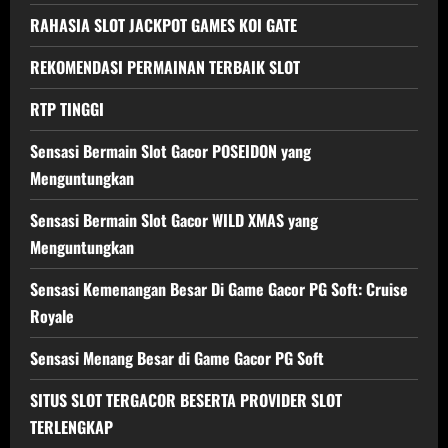
RAHASIA SLOT JACKPOT GAMES KOI GATE
REKOMENDASI PERMAINAN TERBAIK SLOT
RTP TINGGI
Sensasi Bermain Slot Gacor POSEIDON yang
Menguntungkan
Sensasi Bermain Slot Gacor WILD XMAS yang
Menguntungkan
Sensasi Kemenangan Besar Di Game Gacor PG Soft: Cruise
Royale
Sensasi Menang Besar di Game Gacor PG Soft
SITUS SLOT TERGACOR BESERTA PROVIDER SLOT
TERLENGKAP