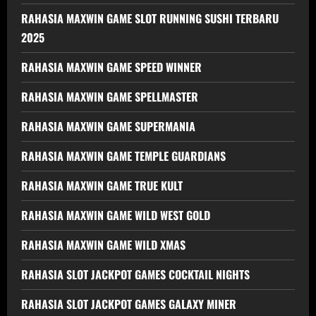
RAHASIA MAXWIN GAME SLOT RUNNING SUSHI TERBARU
2025
RAHASIA MAXWIN GAME SPEED WINNER
RAHASIA MAXWIN GAME SPELLMASTER
RAHASIA MAXWIN GAME SUPERMANIA
RAHASIA MAXWIN GAME TEMPLE GUARDIANS
RAHASIA MAXWIN GAME TRUE KULT
RAHASIA MAXWIN GAME WILD WEST GOLD
RAHASIA MAXWIN GAME WILD XMAS
RAHASIA SLOT JACKPOT GAMES COCKTAIL NIGHTS
RAHASIA SLOT JACKPOT GAMES GALAXY MINER