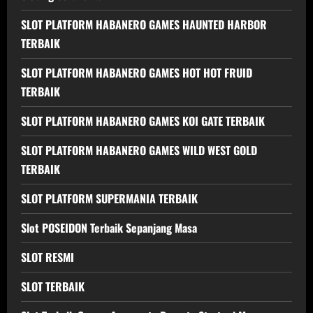
SLOT PLATFORM HABANERO GAMES HAUNTED HARBOR
TERBAIK
SLOT PLATFORM HABANERO GAMES HOT HOT FRUID
TERBAIK
SLOT PLATFORM HABANERO GAMES KOI GATE TERBAIK
SLOT PLATFORM HABANERO GAMES WILD WEST GOLD
TERBAIK
SLOT PLATFORM SUPERMANIA TERBAIK
Slot POSEIDON Terbaik Sepanjang Masa
SLOT RESMI
SLOT TERBAIK