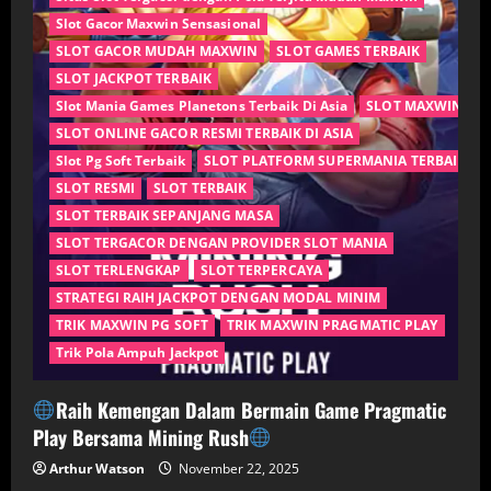
Slot Gacor Maxwin Sensasional
Games Slot Online Tergacor
HABANERO
SLOT GACOR MUDAH MAXWIN
SLOT GAMES TERBAIK
HABANERO TERBAIK SEPANJANG MASA
IDN SLOT
SLOT JACKPOT TERBAIK
JACKPOT SLOT
JUDI SLOT
Marketing
Online Games
Slot Mania Games Planetons Terbaik Di Asia
SLOT MAXWIN
Permainan Judi Slot PragmaticPlay Terbaik
PG SOFT
SLOT ONLINE GACOR RESMI TERBAIK DI ASIA
Platform Terbesar Situs Slot Maxwin Bebtoto Terpercaya Di'Asia
Slot Pg Soft Terbaik
SLOT PLATFORM SUPERMANIA TERBAIK
PRAGMATIC PLAY
REKOMENDASI PERMAINAN TERBAIK SLOT
SLOT RESMI
SLOT TERBAIK
RTP TINGGI
SLOT TERBAIK SEPANJANG MASA
SITUS SLOT TERGACOR BESERTA PROVIDER SLOT TERLENGKAP
SLOT TERGACOR DENGAN PROVIDER SLOT MANIA
Situs Slot Tergacor dengan Pola Terjitu Mudah Maxwin
SLOT TERLENGKAP
SLOT TERPERCAYA
Slot Gacor Maxwin Sensasional
SLOT GACOR MUDAH MAXWIN
STRATEGI RAIH JACKPOT DENGAN MODAL MINIM
SLOT GAMES TERBAIK
SLOT JACKPOT TERBAIK
TRIK MAXWIN PG SOFT
TRIK MAXWIN PRAGMATIC PLAY
Slot Mania Games Planetons Terbaik Di Asia
SLOT MAXWIN
Trik Pola Ampuh Jackpot
SLOT ONLINE GACOR RESMI TERBAIK DI ASIA
Slot Pandemic Rising Membawa Kemenangan Besar
Raih Kemengan Dalam Bermain Game Pragmatic
Slot Pg Soft Terbaik
Aplikasi Slot Gacor Terbaru Bebtoto 2025
Play Bersama Mining Rush
SLOT PLATFORM HABANERO GAMES HAUNTED HARBOR TERBAIK
BANDAR SLOT GAMPANG MAXWIN
SLOT PLATFORM SUPERMANIA TERBAIK
BANDAR SLOT GAMPANG MAXWIN
Arthur Watson
November 22, 2025