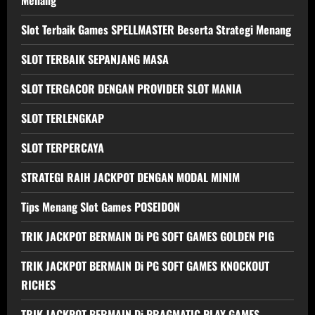
Menang
Slot Terbaik Games SPELLMASTER Beserta Strategi Menang
SLOT TERBAIK SEPANJANG MASA
SLOT TERGACOR DENGAN PROVIDER SLOT MANIA
SLOT TERLENGKAP
SLOT TERPERCAYA
STRATEGI RAIH JACKPOT DENGAN MODAL MINIM
Tips Menang Slot Games POSEIDON
TRIK JACKPOT BERMAIN Di PG SOFT GAMES GOLDEN PIG
TRIK JACKPOT BERMAIN Di PG SOFT GAMES KNOCKOUT
RICHES
TRIK JACKPOT BERMAIN Di PRAGMATIC PLAY GAMES