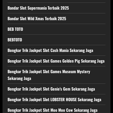
Bandar Slot Supermania Terbaik 2025
Bandar Slot Wild Xmas Terbaik 2025
BEB TOTO
BEBTOTO
Bongkar Trik Jackpot Slot Cash Mania Sekarang Juga
Bongkar Trik Jackpot Slot Games Golden Pig Sekarang Juga
Bongkar Trik Jackpot Slot Games Museum Mystery
Sekarang Juga
Bongkar Trik Jackpot Slot Genie's Gem Sekarang Juga
Bongkar Trik Jackpot Slot LOBSTER HOUSE Sekarang Juga
Bongkar Trik Jackpot Slot Moo Moo Cow Sekarang Juga