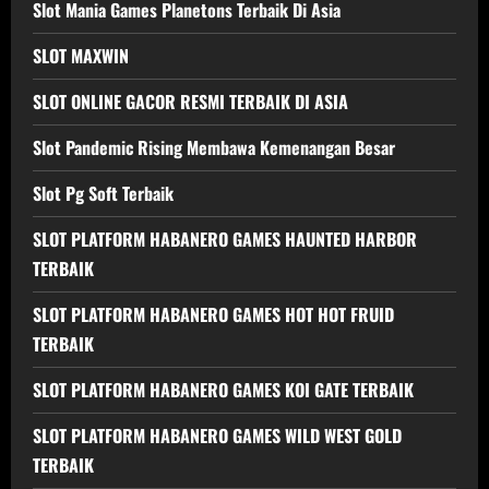
Slot Mania Games Planetons Terbaik Di Asia
SLOT MAXWIN
SLOT ONLINE GACOR RESMI TERBAIK DI ASIA
Slot Pandemic Rising Membawa Kemenangan Besar
Slot Pg Soft Terbaik
SLOT PLATFORM HABANERO GAMES HAUNTED HARBOR
TERBAIK
SLOT PLATFORM HABANERO GAMES HOT HOT FRUID
TERBAIK
SLOT PLATFORM HABANERO GAMES KOI GATE TERBAIK
SLOT PLATFORM HABANERO GAMES WILD WEST GOLD
TERBAIK