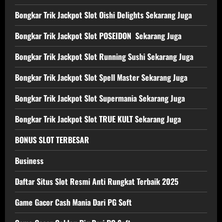
Bongkar Trik Jackpot Slot Oishi Delights Sekarang Juga
Bongkar Trik Jackpot Slot POSEIDON Sekarang Juga
Bongkar Trik Jackpot Slot Running Sushi Sekarang Juga
Bongkar Trik Jackpot Slot Spell Master Sekarang Juga
Bongkar Trik Jackpot Slot Supermania Sekarang Juga
Bongkar Trik Jackpot Slot TRUE KULT Sekarang Juga
BONUS SLOT TERBESAR
Business
Daftar Situs Slot Resmi Anti Rungkat Terbaik 2025
Game Gacor Cash Mania Dari PG Soft