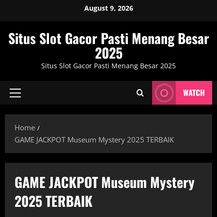
Skip
August 9, 2026
to
Bandar Slot Game Museum Mystery Terbaik 2025
content
BANDAR SLOT GAMPANG MAXWIN
Situs Slot Gacor Pasti Menang Besar
BANDAR SLOT GAMPANG MAXWIN
2025
Bandar Slot Jackpot Supermani 2025
Situs Slot Gacor Pasti Menang Besar 2025
Bandar Slot Supermania Terbaik 2025
BEB TOTO
BEBTOTO
Bongkar Trik Jackpot Slot Games Museum Mystery Sekarang Juga
WATCH
BONUS SLOT TERBESAR
Business
Primary
Daftar Situs Slot Resmi Anti Rungkat Terbaik 2025
Menu
GAME JACKPOT Museum Mystery 2025 TERBAIK
Home
GAME JACKPOT SLOT SIUPERMANIA 2025 TERBAIK
GAME JACKPOT Museum Mystery 2025 TERBAIK
GAMES SLOT HABANERO HOT HOT FRUIT TERBAIK
HABANERO
HABANERO TERBAIK SEPANJANG MASA
IDN SLOT
JACKPOT SLOT
JUDI SLOT
Online Games
PG SOFT
GAME JACKPOT Museum Mystery
Platform Terbesar Situs Slot Maxwin Bebtoto Terpercaya Di'Asia
PRAGMATIC PLAY
RAHASIA MAXWIN GAME Museum Mystery
2025 TERBAIK
REKOMENDASI PERMAINAN TERBAIK SLOT
RTP TINGGI
SITUS SLOT TERGACOR BESERTA PROVIDER SLOT TERLENGKAP