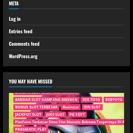
META
Log in
Entries feed
Comments feed
WordPress.org
YOU MAY HAVE MISSED
Aplikasi Slot Gacor Terbaru Bebtoto 2025
BANDAR SLOT GAMPANG MAXWIN
BANDAR SLOT GAMPANG MAXWIN
BEB TOTO
BEBTOTO
BONUS SLOT TERBESAR
Business
IDN SLOT
JACKPOT SLOT
JUDI SLOT
PG SOFT
Platform Terbesar Situs Slot Maxwin Bebtoto Terpercaya Di'Asia
PRAGMATIC PLAY