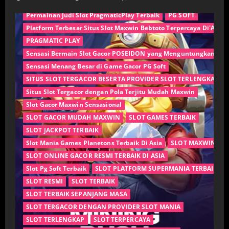
JACKPOT SLOT
JUDI SLOT
Marketing
Online Games
BANDAR SLOT GAMPANG MAXWIN
Permainan Judi Slot PragmaticPlay Terbaik
PG SOFT
BANDAR SLOT GAMPANG MAXWIN
Platform Terbesar Situs Slot Maxwin Bebtoto Terpercaya Di'Asia
Bandar Slot Jackpot Supermani 2025
PRAGMATIC PLAY
Bandar Slot Supermania Terbaik 2025
BEB TOTO
BEBTOTO
Sensasi Bermain Slot Gacor POSEIDON yang Menguntungkan
BONUS SLOT TERBESAR
Sensasi Menang Besar di Game Gacor PG Soft
Daftar Situs Slot Resmi Anti Rungkat Terbaik 2025
SITUS SLOT TERGACOR BESERTA PROVIDER SLOT TERLENGKAP
GAME JACKPOT SLOT SIUPERMANIA 2025 TERBAIK
Situs Slot Tergacor dengan Pola Terjitu Mudah Maxwin
GAMES SLOT HABANERO HOT HOT FRUIT TERBAIK
Slot Gacor Maxwin Sensasional
Games Slot Online Tergacor
HABANERO
SLOT GACOR MUDAH MAXWIN
SLOT GAMES TERBAIK
HABANERO TERBAIK SEPANJANG MASA
IDN SLOT
SLOT JACKPOT TERBAIK
JACKPOT SLOT
JUDI SLOT
Marketing
Online Games
Slot Mania Games Planetons Terbaik Di Asia
SLOT MAXWIN
Permainan Judi Slot PragmaticPlay Terbaik
PG SOFT
SLOT ONLINE GACOR RESMI TERBAIK DI ASIA
Platform Terbesar Situs Slot Maxwin Bebtoto Terpercaya Di'Asia
Slot Pg Soft Terbaik
SLOT PLATFORM SUPERMANIA TERBAIK
PRAGMATIC PLAY
REKOMENDASI PERMAINAN TERBAIK SLOT
SLOT RESMI
SLOT TERBAIK
RTP TINGGI
SLOT TERBAIK SEPANJANG MASA
SITUS SLOT TERGACOR BESERTA PROVIDER SLOT TERLENGKAP
SLOT TERGACOR DENGAN PROVIDER SLOT MANIA
Situs Slot Tergacor dengan Pola Terjitu Mudah Maxwin
SLOT TERLENGKAP
SLOT TERPERCAYA
Slot Gacor Maxwin Sensasional
SLOT GACOR MUDAH MAXWIN