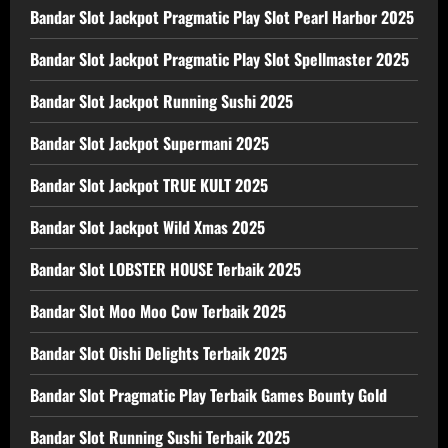
Bandar Slot Jackpot Pragmatic Play Slot Pearl Harbor 2025
Bandar Slot Jackpot Pragmatic Play Slot Spellmaster 2025
Bandar Slot Jackpot Running Sushi 2025
Bandar Slot Jackpot Supermani 2025
Bandar Slot Jackpot TRUE KULT 2025
Bandar Slot Jackpot Wild Xmas 2025
Bandar Slot LOBSTER HOUSE Terbaik 2025
Bandar Slot Moo Moo Cow Terbaik 2025
Bandar Slot Oishi Delights Terbaik 2025
Bandar Slot Pragmatic Play Terbaik Games Bounty Gold
Bandar Slot Running Sushi Terbaik 2025