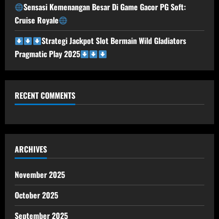
Sensasi Kemenangan Besar Di Game Gacor PG Soft:
Cruise Royale
Strategi Jackpot Slot Bermain Wild Gladiators
Pragmatic Play 2025
RECENT COMMENTS
ARCHIVES
November 2025
October 2025
September 2025