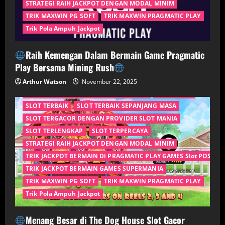
STRATEGI RAIH JACKPOT DENGAN MODAL MINIM
SLOT GAMES TERBAIK
SLOT JACKPOT TERBAIK
TRIK MAXWIN PG SOFT
TRIK MAXWIN PRAGMATIC PLAY
Slot Mania Games Planetons Terbaik Di Asia
SLOT MAXWIN
Trik Pola Ampuh Jackpot
SLOT ONLINE GACOR RESMI TERBAIK DI ASIA
Slot Pandemic Rising Membawa Kemenangan Besar
Raih Kemengan Dalam Bermain Game Pragmatic
Slot Pg Soft Terbaik
Aplikasi Slot Gacor Terbaru Bebtoto 2025
Play Bersama Mining Rush
SLOT PLATFORM HABANERO GAMES HAUNTED HARBOR TERBAIK
BANDAR SLOT GAMPANG MAXWIN
SLOT PLATFORM SUPERMANIA TERBAIK
BANDAR SLOT GAMPANG MAXWIN
Arthur Watson
November 22, 2025
Slot POSEIDON Terbaik Sepanjang Masa
Bandar Slot Jackpot Supermani 2025
SLOT RESMI
SLOT TERBAIK
Bandar Slot Supermania Terbaik 2025
SLOT TERBAIK SEPANJANG MASA
BEB TOTO
BEBTOTO
SLOT TERGACOR DENGAN PROVIDER SLOT MANIA
Bongkar Trik Jackpot Slot Cash Mania Sekarang Juga
SLOT TERLENGKAP
Bongkar Trik Jackpot Slot Supermania Sekarang Juga
SLOT TERPERCAYA
STRATEGI RAIH JACKPOT DENGAN MODAL MINIM
BONUS SLOT TERBESAR
TRIK JACKPOT BERMAIN Di PRAGMATIC PLAY GAMES Slot POSEID
GAME JACKPOT SLOT SIUPERMANIA 2025 TERBAIK
TRIK JACKPOT BERMAIN GAMES SUPERMANIA
Games Slot Online Tergacor
HABANERO
TRIK MAXWIN PG SOFT
HABANERO TERBAIK SEPANJANG MASA
TRIK MAXWIN PRAGMATIC PLAY
IDN SLOT
Trik Pola Ampuh Jackpot
JACKPOT SLOT
JUDI SLOT
Online Games
Permainan Judi Slot PragmaticPlay Terbaik
PG SOFT
Menang Besar di The Dog House Slot Gacor
Platform Terbesar Situs Slot Maxwin Bebtoto Terpercaya Di'Asia