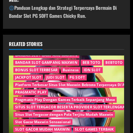
t
Panduan Lengkap dan Strategi Terpercaya Bermain Di
n
Bandar Slot PG SOFT Games Chicky Run.
a
v
RELATED STORIES
Aplikasi Slot Gacor Terbaru Bebtoto 2025
i
BANDAR SLOT GAMPANG MAXWIN
BANDAR SLOT GAMPANG MAXWIN
BEB TOTO
BEBTOTO
g
BONUS SLOT TERBESAR
Business
IDN SLOT
a
JACKPOT SLOT
JUDI SLOT
PG SOFT
Platform Terbesar Situs Slot Maxwin Bebtoto Terpercaya Di'Asia
t
PRAGMATIC PLAY
Pragmatic Play Dengan Games Terbaik Sepanjang Masa
i
SITUS SLOT TERGACOR BESERTA PROVIDER SLOT TERLENGKAP
o
Situs Slot Tergacor dengan Pola Terjitu Mudah Maxwin
Slot Gacor Maxwin Sensasional
n
SLOT GACOR MUDAH MAXWIN
SLOT GAMES TERBAIK