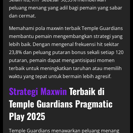
peluang menang yang adil bagi pemain yang sabar
dan cermat.
Memahami pola maxwin terbaik Temple Guardians
membantu pemain mengembangkan strategi yang
lebih baik. Dengan mengenal frekuensi hit sekitar
23,8% dan peluang putaran bonus sekali setiap 120
putaran, pemain dapat mengantisipasi momen
terbaik untuk meningkatkan taruhan atau memilih
waktu yang tepat untuk bermain lebih agresif.
Strategi Maxwin
Terbaik di
Temple Guardians Pragmatic
Play 2025
Temple Guardians menawarkan peluang menang