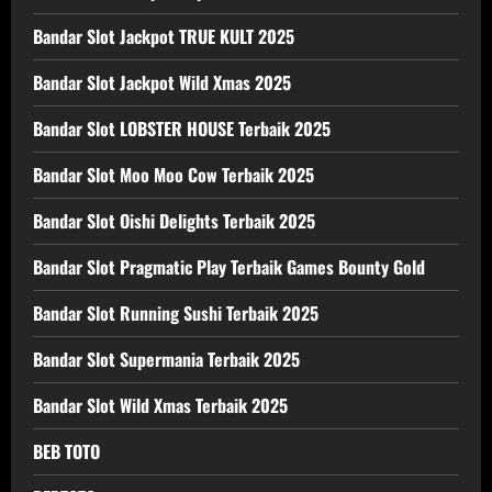
Bandar Slot Jackpot TRUE KULT 2025
Bandar Slot Jackpot Wild Xmas 2025
Bandar Slot LOBSTER HOUSE Terbaik 2025
Bandar Slot Moo Moo Cow Terbaik 2025
Bandar Slot Oishi Delights Terbaik 2025
Bandar Slot Pragmatic Play Terbaik Games Bounty Gold
Bandar Slot Running Sushi Terbaik 2025
Bandar Slot Supermania Terbaik 2025
Bandar Slot Wild Xmas Terbaik 2025
BEB TOTO