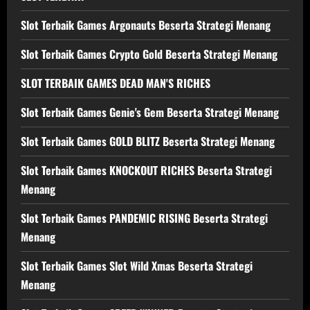
Slot Terbaik Games Argonauts Beserta Strategi Menang
Slot Terbaik Games Crypto Gold Beserta Strategi Menang
SLOT TERBAIK GAMES DEAD MAN'S RICHES
Slot Terbaik Games Genie's Gem Beserta Strategi Menang
Slot Terbaik Games GOLD BLITZ Beserta Strategi Menang
Slot Terbaik Games KNOCKOUT RICHES Beserta Strategi
Menang
Slot Terbaik Games PANDEMIC RISING Beserta Strategi
Menang
Slot Terbaik Games Slot Wild Xmas Beserta Strategi
Menang