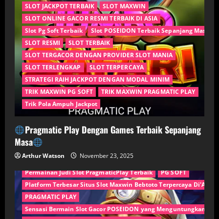
SLOT JACKPOT TERBAIK
SLOT MAXWIN
SLOT ONLINE GACOR RESMI TERBAIK DI ASIA
Slot Pg Soft Terbaik
Slot POSEIDON Terbaik Sepanjang Masa
Aplikasi Slot Gacor Terbaru Bebtoto 2025
SLOT RESMI
SLOT TERBAIK
BANDAR SLOT GAMPANG MAXWIN
SLOT TERGACOR DENGAN PROVIDER SLOT MANIA
BANDAR SLOT GAMPANG MAXWIN
SLOT TERLENGKAP
SLOT TERPERCAYA
Bandar Slot Jackpot Supermani 2025
STRATEGI RAIH JACKPOT DENGAN MODAL MINIM
Bandar Slot Supermania Terbaik 2025
BEB TOTO
BEBTOTO
TRIK MAXWIN PG SOFT
TRIK MAXWIN PRAGMATIC PLAY
Bongkar Trik Jackpot Slot Supermania Sekarang Juga
Trik Pola Ampuh Jackpot
BONUS SLOT TERBESAR
Game Slot Gacor Running Sushi Dari Pragmatic Play
Pragmatic Play Dengan Games Terbaik Sepanjang
Games Slot Online Tergacor
HABANERO
Masa
HABANERO TERBAIK SEPANJANG MASA
IDN SLOT
Aplikasi Slot Gacor Terbaru Bebtoto 2025
Arthur Watson
November 23, 2025
JACKPOT SLOT
JUDI SLOT
Marketing
Online Games
BANDAR SLOT GAMPANG MAXWIN
Permainan Judi Slot PragmaticPlay Terbaik
PG SOFT
BANDAR SLOT GAMPANG MAXWIN
Platform Terbesar Situs Slot Maxwin Bebtoto Terpercaya Di'Asia
Bandar Slot Jackpot Supermani 2025
PRAGMATIC PLAY
Bandar Slot Supermania Terbaik 2025
BEB TOTO
BEBTOTO
Sensasi Bermain Slot Gacor POSEIDON yang Menguntungkan
BONUS SLOT TERBESAR