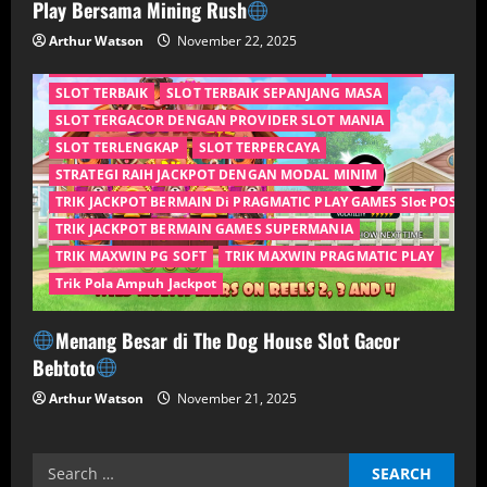
Play Bersama Mining Rush
SLOT PLATFORM HABANERO GAMES HAUNTED HARBOR TERBAIK
SLOT PLATFORM SUPERMANIA TERBAIK
Arthur Watson
November 22, 2025
Slot POSEIDON Terbaik Sepanjang Masa
SLOT RESMI
SLOT TERBAIK
SLOT TERBAIK SEPANJANG MASA
SLOT TERGACOR DENGAN PROVIDER SLOT MANIA
SLOT TERLENGKAP
SLOT TERPERCAYA
STRATEGI RAIH JACKPOT DENGAN MODAL MINIM
TRIK JACKPOT BERMAIN Di PRAGMATIC PLAY GAMES Slot POSEID
TRIK JACKPOT BERMAIN GAMES SUPERMANIA
TRIK MAXWIN PG SOFT
TRIK MAXWIN PRAGMATIC PLAY
Trik Pola Ampuh Jackpot
Menang Besar di The Dog House Slot Gacor
Bebtoto
Arthur Watson
November 21, 2025
Search