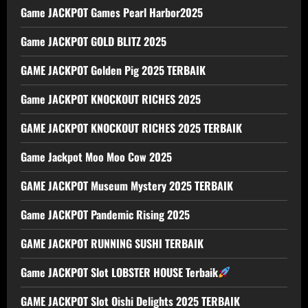
Game JACKPOT Games Pearl Harbor2025
Game JACKPOT GOLD BLITZ 2025
GAME JACKPOT Golden Pig 2025 TERBAIK
Game JACKPOT KNOCKOUT RICHES 2025
GAME JACKPOT KNOCKOUT RICHES 2025 TERBAIK
Game Jackpot Moo Moo Cow 2025
GAME JACKPOT Museum Mystery 2025 TERBAIK
Game JACKPOT Pandemic Rising 2025
GAME JACKPOT RUNNING SUSHI TERBAIK
Game JACKPOT Slot LOBSTER HOUSE Terbaik
GAME JACKPOT Slot Oishi Delights 2025 TERBAIK