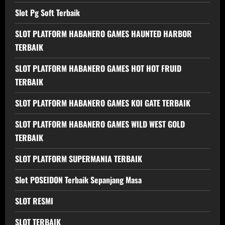
Slot Pg Soft Terbaik
SLOT PLATFORM HABANERO GAMES HAUNTED HARBOR
TERBAIK
SLOT PLATFORM HABANERO GAMES HOT HOT FRUID
TERBAIK
SLOT PLATFORM HABANERO GAMES KOI GATE TERBAIK
SLOT PLATFORM HABANERO GAMES WILD WEST GOLD
TERBAIK
SLOT PLATFORM SUPERMANIA TERBAIK
Slot POSEIDON Terbaik Sepanjang Masa
SLOT RESMI
SLOT TERBAIK