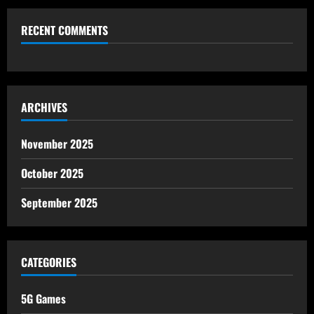
RECENT COMMENTS
ARCHIVES
November 2025
October 2025
September 2025
CATEGORIES
5G Games