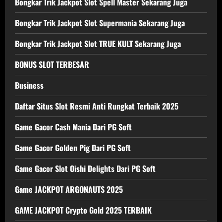
Bongkar Trik Jackpot Slot Spell Master Sekarang Juga
Bongkar Trik Jackpot Slot Supermania Sekarang Juga
Bongkar Trik Jackpot Slot TRUE KULT Sekarang Juga
BONUS SLOT TERBESAR
Business
Daftar Situs Slot Resmi Anti Rungkat Terbaik 2025
Game Gacor Cash Mania Dari PG Soft
Game Gacor Golden Pig Dari PG Soft
Game Gacor Slot Oishi Delights Dari PG Soft
Game JACKPOT ARGONAUTS 2025
GAME JACKPOT Crypto Gold 2025 TERBAIK