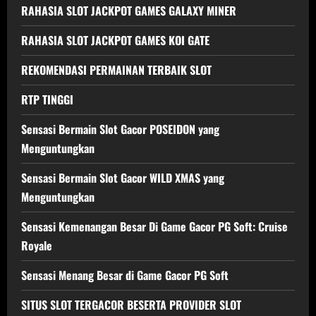
RAHASIA SLOT JACKPOT GAMES GALAXY MINER
RAHASIA SLOT JACKPOT GAMES KOI GATE
REKOMENDASI PERMAINAN TERBAIK SLOT
RTP TINGGI
Sensasi Bermain Slot Gacor POSEIDON yang
Menguntungkan
Sensasi Bermain Slot Gacor WILD XMAS yang
Menguntungkan
Sensasi Kemenangan Besar Di Game Gacor PG Soft: Cruise
Royale
Sensasi Menang Besar di Game Gacor PG Soft
SITUS SLOT TERGACOR BESERTA PROVIDER SLOT