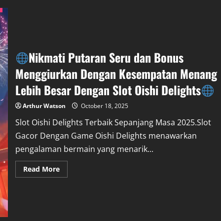
Nikmati Putaran Seru dan Bonus
Menggiurkan Dengan Kesempatan Menang
Lebih Besar Dengan Slot Oishi Delights
Arthur Watson
October 18, 2025
Slot Oishi Delights Terbaik Sepanjang Masa 2025.Slot
Gacor Dengan Game Oishi Delights menawarkan
pengalaman bermain yang menarik...
Read
Read More
more
about
Nikmati
Putaran
Seru
dan