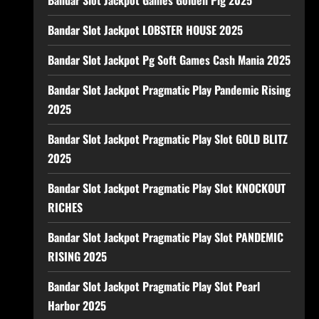
Bandar Slot Jackpot Games Golden Pig 2025
Bandar Slot Jackpot LOBSTER HOUSE 2025
Bandar Slot Jackpot Pg Soft Games Cash Mania 2025
Bandar Slot Jackpot Pragmatic Play Pandemic Rising
2025
Bandar Slot Jackpot Pragmatic Play Slot GOLD BLITZ
2025
Bandar Slot Jackpot Pragmatic Play Slot KNOCKOUT
RICHES
Bandar Slot Jackpot Pragmatic Play Slot PANDEMIC
RISING 2025
Bandar Slot Jackpot Pragmatic Play Slot Pearl
Harbor 2025