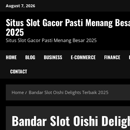
Skip
August 7, 2026
to
Situs Slot Gacor Pasti Menang Bes
content
2025
Situs Slot Gacor Pasti Menang Besar 2025
Aplikasi Slot Gacor Terbaru Bebtoto 2025
BANDAR SLOT GAMPANG MAXWIN
BANDAR SLOT GAMPANG MAXWIN
HOME
BLOG
BUSINESS
E-COMMERCE
FINANCE
Bandar Slot Oishi Delights Terbaik 2025
Bandar Slot Supermania Terbaik 2025
BEB TOTO
BEBTOTO
CONTACT
Bongkar Trik Jackpot Slot Oishi Delights Sekarang Juga
BONUS SLOT TERBESAR
Daftar Situs Slot Resmi Anti Rungkat Terbaik 2025
Home
Bandar Slot Oishi Delights Terbaik 2025
Game Gacor Slot Oishi Delights Dari PG Soft
GAME JACKPOT Slot Oishi Delights 2025 TERBAIK
HABANERO
HABANERO TERBAIK SEPANJANG MASA
IDN SLOT
Bandar Slot Oishi Delig
JACKPOT SLOT
JUDI SLOT
Online Games
Permainan Judi Slot PragmaticPlay Terbaik
PG SOFT