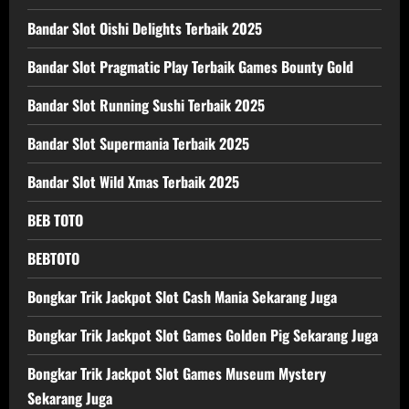
Bandar Slot Oishi Delights Terbaik 2025
Bandar Slot Pragmatic Play Terbaik Games Bounty Gold
Bandar Slot Running Sushi Terbaik 2025
Bandar Slot Supermania Terbaik 2025
Bandar Slot Wild Xmas Terbaik 2025
BEB TOTO
BEBTOTO
Bongkar Trik Jackpot Slot Cash Mania Sekarang Juga
Bongkar Trik Jackpot Slot Games Golden Pig Sekarang Juga
Bongkar Trik Jackpot Slot Games Museum Mystery
Sekarang Juga