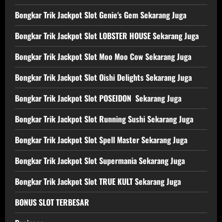
Bongkar Trik Jackpot Slot Genie's Gem Sekarang Juga
Bongkar Trik Jackpot Slot LOBSTER HOUSE Sekarang Juga
Bongkar Trik Jackpot Slot Moo Moo Cow Sekarang Juga
Bongkar Trik Jackpot Slot Oishi Delights Sekarang Juga
Bongkar Trik Jackpot Slot POSEIDON Sekarang Juga
Bongkar Trik Jackpot Slot Running Sushi Sekarang Juga
Bongkar Trik Jackpot Slot Spell Master Sekarang Juga
Bongkar Trik Jackpot Slot Supermania Sekarang Juga
Bongkar Trik Jackpot Slot TRUE KULT Sekarang Juga
BONUS SLOT TERBESAR