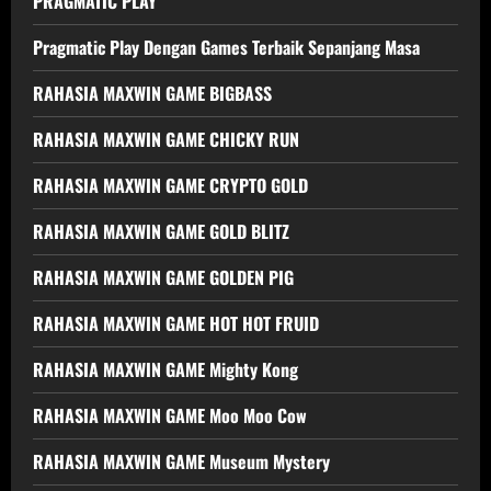
PRAGMATIC PLAY
Pragmatic Play Dengan Games Terbaik Sepanjang Masa
RAHASIA MAXWIN GAME BIGBASS
RAHASIA MAXWIN GAME CHICKY RUN
RAHASIA MAXWIN GAME CRYPTO GOLD
RAHASIA MAXWIN GAME GOLD BLITZ
RAHASIA MAXWIN GAME GOLDEN PIG
RAHASIA MAXWIN GAME HOT HOT FRUID
RAHASIA MAXWIN GAME Mighty Kong
RAHASIA MAXWIN GAME Moo Moo Cow
RAHASIA MAXWIN GAME Museum Mystery