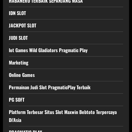
HABANERO TERBAIK SEPANJANG MASA
IDN SLOT
JACKPOT SLOT
JUDI SLOT
lot Games Wild Gladiators Pragmatic Play
Marketing
Online Games
Permainan Judi Slot PragmaticPlay Terbaik
PG SOFT
Platform Terbesar Situs Slot Maxwin Bebtoto Terpercaya
Di'Asia