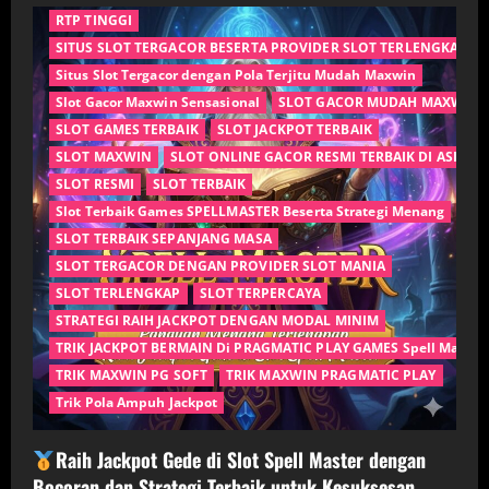
RTP TINGGI
SITUS SLOT TERGACOR BESERTA PROVIDER SLOT TERLENGKAP
Situs Slot Tergacor dengan Pola Terjitu Mudah Maxwin
Slot Gacor Maxwin Sensasional
SLOT GACOR MUDAH MAXWIN
SLOT GAMES TERBAIK
SLOT JACKPOT TERBAIK
SLOT MAXWIN
SLOT ONLINE GACOR RESMI TERBAIK DI ASIA
SLOT RESMI
SLOT TERBAIK
Slot Terbaik Games SPELLMASTER Beserta Strategi Menang
SLOT TERBAIK SEPANJANG MASA
SLOT TERGACOR DENGAN PROVIDER SLOT MANIA
SLOT TERLENGKAP
SLOT TERPERCAYA
STRATEGI RAIH JACKPOT DENGAN MODAL MINIM
TRIK JACKPOT BERMAIN Di PRAGMATIC PLAY GAMES Spell Master
TRIK MAXWIN PG SOFT
TRIK MAXWIN PRAGMATIC PLAY
Trik Pola Ampuh Jackpot
Raih Jackpot Gede di Slot Spell Master dengan
Bocoran dan Strategi Terbaik untuk Kesuksesan