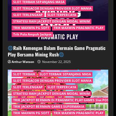
SLOT TERBAIK SEPANJANG MASA
SITUS SLOT TERGACOR BESERTA PROVIDER SLOT TERLENGKAP
SLOT TERGACOR DENGAN PROVIDER SLOT MANIA
Situs Slot Tergacor dengan Pola Terjitu Mudah Maxwin
SLOT TERLENGKAP
SLOT TERPERCAYA
Slot Gacor Maxwin Sensasional
SLOT GACOR MUDAH MAXWIN
STRATEGI RAIH JACKPOT DENGAN MODAL MINIM
SLOT GAMES TERBAIK
SLOT JACKPOT TERBAIK
TRIK MAXWIN PG SOFT
TRIK MAXWIN PRAGMATIC PLAY
Slot Mania Games Planetons Terbaik Di Asia
SLOT MAXWIN
Trik Pola Ampuh Jackpot
SLOT ONLINE GACOR RESMI TERBAIK DI ASIA
Slot Pandemic Rising Membawa Kemenangan Besar
Raih Kemengan Dalam Bermain Game Pragmatic
Slot Pg Soft Terbaik
Aplikasi Slot Gacor Terbaru Bebtoto 2025
Play Bersama Mining Rush
SLOT PLATFORM HABANERO GAMES HAUNTED HARBOR TERBAIK
BANDAR SLOT GAMPANG MAXWIN
SLOT PLATFORM SUPERMANIA TERBAIK
BANDAR SLOT GAMPANG MAXWIN
Arthur Watson
November 22, 2025
Slot POSEIDON Terbaik Sepanjang Masa
Bandar Slot Jackpot Supermani 2025
SLOT RESMI
SLOT TERBAIK
Bandar Slot Supermania Terbaik 2025
SLOT TERBAIK SEPANJANG MASA
BEB TOTO
BEBTOTO
SLOT TERGACOR DENGAN PROVIDER SLOT MANIA
Bongkar Trik Jackpot Slot Cash Mania Sekarang Juga
SLOT TERLENGKAP
Bongkar Trik Jackpot Slot Supermania Sekarang Juga
SLOT TERPERCAYA
STRATEGI RAIH JACKPOT DENGAN MODAL MINIM
BONUS SLOT TERBESAR
TRIK JACKPOT BERMAIN Di PRAGMATIC PLAY GAMES Slot POSEID
GAME JACKPOT SLOT SIUPERMANIA 2025 TERBAIK
TRIK JACKPOT BERMAIN GAMES SUPERMANIA
Games Slot Online Tergacor
HABANERO
TRIK MAXWIN PG SOFT
HABANERO TERBAIK SEPANJANG MASA
TRIK MAXWIN PRAGMATIC PLAY
IDN SLOT