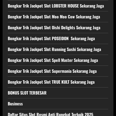
Bongkar Trik Jackpot Slot LOBSTER HOUSE Sekarang Juga
Bongkar Trik Jackpot Slot Moo Moo Cow Sekarang Juga
Bongkar Trik Jackpot Slot Oishi Delights Sekarang Juga
Bongkar Trik Jackpot Slot POSEIDON Sekarang Juga
Bongkar Trik Jackpot Slot Running Sushi Sekarang Juga
Bongkar Trik Jackpot Slot Spell Master Sekarang Juga
Bongkar Trik Jackpot Slot Supermania Sekarang Juga
Bongkar Trik Jackpot Slot TRUE KULT Sekarang Juga
BONUS SLOT TERBESAR
Business
Daftar Situs Slot Resmi Anti Rungkat Terbaik 2025