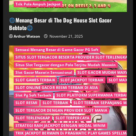
Trik Pola Ampuh Jackpot
JACKPOT SLOT
JUDI SLOT
Online Games
Permainan Judi Slot PragmaticPlay Terbaik
PG SOFT
Menang Besar di The Dog House Slot Gacor
Platform Terbesar Situs Slot Maxwin Bebtoto Terpercaya Di'Asia
Bebtoto
PRAGMATIC PLAY
RAHASIA MAXWIN GAME SUPERMANIA
REKOMENDASI PERMAINAN TERBAIK SLOT
RTP TINGGI
Arthur Watson
November 21, 2025
Sensasi Kemenangan Besar Di Game Gacor PG Soft: Cruise Royale
Sensasi Menang Besar di Game Gacor PG Soft
SITUS SLOT TERGACOR BESERTA PROVIDER SLOT TERLENGKAP
Situs Slot Tergacor dengan Pola Terjitu Mudah Maxwin
Slot Gacor Maxwin Sensasional
SLOT GACOR MUDAH MAXWIN
SLOT GAMES TERBAIK
SLOT JACKPOT TERBAIK
SLOT MAXWIN
SLOT ONLINE GACOR RESMI TERBAIK DI ASIA
Slot Pg Soft Terbaik
SLOT PLATFORM SUPERMANIA TERBAIK
SLOT RESMI
SLOT TERBAIK
SLOT TERBAIK SEPANJANG MASA
SLOT TERGACOR DENGAN PROVIDER SLOT MANIA
SLOT TERLENGKAP
SLOT TERPERCAYA
STRATEGI RAIH JACKPOT DENGAN MODAL MINIM
TRIK JACKPOT BERMAIN Di PRAGMATIC PLAY GAMES SPELLMASTE