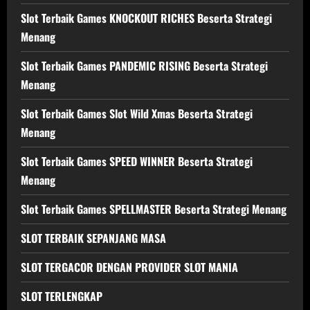
Slot Terbaik Games KNOCKOUT RICHES Beserta Strategi
Menang
Slot Terbaik Games PANDEMIC RISING Beserta Strategi
Menang
Slot Terbaik Games Slot Wild Xmas Beserta Strategi
Menang
Slot Terbaik Games SPEED WINNER Beserta Strategi
Menang
Slot Terbaik Games SPELLMASTER Beserta Strategi Menang
SLOT TERBAIK SEPANJANG MASA
SLOT TERGACOR DENGAN PROVIDER SLOT MANIA
SLOT TERLENGKAP