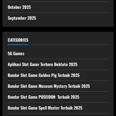
October 2025
September 2025
CATEGORIES
5G Games
Aplikasi Slot Gacor Terbaru Bebtoto 2025
Bandar Slot Game Golden Pig Terbaik 2025
Bandar Slot Game Museum Mystery Terbaik 2025
Bandar Slot Game POSEIDON Terbaik 2025
Bandar Slot Game Spell Master Terbaik 2025