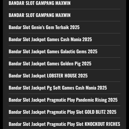
BANDAR SLOT GAMPANG MAXWIN
BANDAR SLOT GAMPANG MAXWIN
Bandar Slot Genie's Gem Terbaik 2025
Bandar Slot Jackpot Games Cash Mania 2025
Bandar Slot Jackpot Games Galactic Gems 2025
Bandar Slot Jackpot Games Golden Pig 2025
Bandar Slot Jackpot LOBSTER HOUSE 2025
Bandar Slot Jackpot Pg Soft Games Cash Mania 2025
Bandar Slot Jackpot Pragmatic Play Pandemic Rising 2025
Bandar Slot Jackpot Pragmatic Play Slot GOLD BLITZ 2025
Bandar Slot Jackpot Pragmatic Play Slot KNOCKOUT RICHES