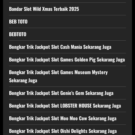
Bandar Slot Wild Xmas Terbaik 2025
BEB TOTO
BEBTOTO
Bongkar Trik Jackpot Slot Cash Mania Sekarang Juga
Bongkar Trik Jackpot Slot Games Golden Pig Sekarang Juga
Bongkar Trik Jackpot Slot Games Museum Mystery
Sekarang Juga
Bongkar Trik Jackpot Slot Genie's Gem Sekarang Juga
Bongkar Trik Jackpot Slot LOBSTER HOUSE Sekarang Juga
Bongkar Trik Jackpot Slot Moo Moo Cow Sekarang Juga
Bongkar Trik Jackpot Slot Oishi Delights Sekarang Juga