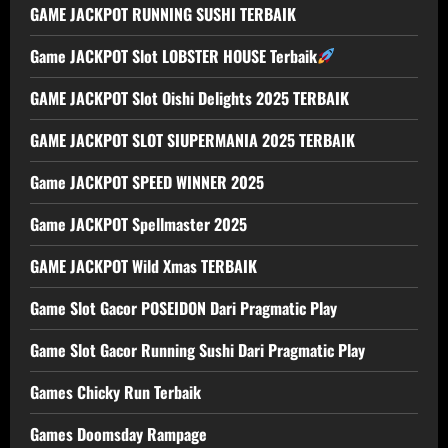
GAME JACKPOT RUNNING SUSHI TERBAIK
Game JACKPOT Slot LOBSTER HOUSE Terbaik
GAME JACKPOT Slot Oishi Delights 2025 TERBAIK
GAME JACKPOT SLOT SIUPERMANIA 2025 TERBAIK
Game JACKPOT SPEED WINNER 2025
Game JACKPOT Spellmaster 2025
GAME JACKPOT Wild Xmas TERBAIK
Game Slot Gacor POSEIDON Dari Pragmatic Play
Game Slot Gacor Running Sushi Dari Pragmatic Play
Games Chicky Run Terbaik
Games Doomsday Rampage