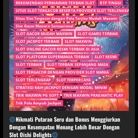
untuk
REKOMENDASI PERMAINAN TERBAIK SLOT
RTP TINGGI
Putar
SITUS SLOT TERGACOR BESERTA PROVIDER SLOT TERLENGKAP
&
Menang
Situs Slot Tergacor dengan Pola Terjitu Mudah Maxwin
Dengan
Raih
Slot Gacor Maxwin Sensasional
Jackpot
Di
SLOT GACOR MUDAH MAXWIN
SLOT GAMES TERBAIK
Slot
Wild
SLOT JACKPOT TERBAIK
SLOT MAXWIN
Xmas
SLOT ONLINE GACOR RESMI TERBAIK DI ASIA
SLOT PLATFORM SUPERMANIA TERBAIK
SLOT RESMI
SLOT TERBAIK
SLOT TERBAIK SEPANJANG MASA
Bandar Slot Game Museum Mystery Terbaik 2025
SLOT TERGACOR DENGAN PROVIDER SLOT MANIA
BANDAR SLOT GAMPANG MAXWIN
SLOT TERLENGKAP
SLOT TERPERCAYA
BANDAR SLOT GAMPANG MAXWIN
STRATEGI RAIH JACKPOT DENGAN MODAL MINIM
Bandar Slot Jackpot Supermani 2025
TRIK MAXWIN PG SOFT
TRIK MAXWIN PRAGMATIC PLAY
Bandar Slot Supermania Terbaik 2025
BEB TOTO
BEBTOTO
Trik Pola Ampuh Jackpot
Bongkar Trik Jackpot Slot Games Museum Mystery Sekarang Juga
BONUS SLOT TERBESAR
Business
Nikmati Putaran Seru dan Bonus Menggiurkan
Daftar Situs Slot Resmi Anti Rungkat Terbaik 2025
Dengan Kesempatan Menang Lebih Besar Dengan
GAME JACKPOT Museum Mystery 2025 TERBAIK
Slot Oishi Delights