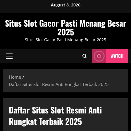
Skip
August 8, 2026
Games Slot Online Tergacor
HABANERO
to
HABANERO TERBAIK SEPANJANG MASA
IDN SLOT
content
Situs Slot Gacor Pasti Menang Besar
JACKPOT SLOT
JUDI SLOT
Marketing
Online Games
Permainan Judi Slot PragmaticPlay Terbaik
PG SOFT
2025
Platform Terbesar Situs Slot Maxwin Bebtoto Terpercaya Di'Asia
Situs Slot Gacor Pasti Menang Besar 2025
PRAGMATIC PLAY
REKOMENDASI PERMAINAN TERBAIK SLOT
RTP TINGGI
WATCH
SITUS SLOT TERGACOR BESERTA PROVIDER SLOT TERLENGKAP
Primary
Situs Slot Tergacor dengan Pola Terjitu Mudah Maxwin
Menu
Slot Gacor Maxwin Sensasional
SLOT GACOR MUDAH MAXWIN
Home
SLOT GAMES TERBAIK
SLOT JACKPOT TERBAIK
Daftar Situs Slot Resmi Anti Rungkat Terbaik 2025
Slot Mania Games Planetons Terbaik Di Asia
SLOT MAXWIN
SLOT ONLINE GACOR RESMI TERBAIK DI ASIA
Slot Pandemic Rising Membawa Kemenangan Besar
Daftar Situs Slot Resmi Anti
Slot Pg Soft Terbaik
SLOT PLATFORM HABANERO GAMES HAUNTED HARBOR TERBAIK
Rungkat Terbaik 2025
SLOT PLATFORM SUPERMANIA TERBAIK
Slot POSEIDON Terbaik Sepanjang Masa
SLOT RESMI