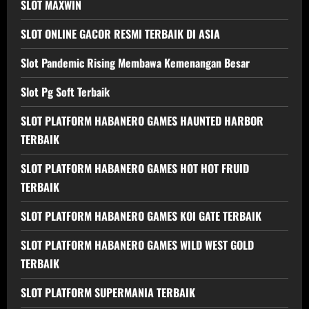
SLOT MAXWIN
SLOT ONLINE GACOR RESMI TERBAIK DI ASIA
Slot Pandemic Rising Membawa Kemenangan Besar
Slot Pg Soft Terbaik
SLOT PLATFORM HABANERO GAMES HAUNTED HARBOR
TERBAIK
SLOT PLATFORM HABANERO GAMES HOT HOT FRUID
TERBAIK
SLOT PLATFORM HABANERO GAMES KOI GATE TERBAIK
SLOT PLATFORM HABANERO GAMES WILD WEST GOLD
TERBAIK
SLOT PLATFORM SUPERMANIA TERBAIK