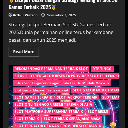
GAME JACKPOT RUNNING SUSHI TERBAIK
Games Terbaik 2025
Game Slot Gacor Running Sushi Dari Pragmatic Play
Arthur Watson
November 7, 2025
Games Slot Online Tergacor
HABANERO
Strategi Jackpot Bermain Slot 5G Games Terbaik
HABANERO TERBAIK SEPANJANG MASA
IDN SLOT
JACKPOT S
2025.Dunia permainan online terus berkembang
JUDI SLOT
Online Games
pesat, dan tahun 2025 menjadi...
Permainan Judi Slot PragmaticPlay Terbaik
PG SOFT
Platform Terbesar Situs Slot Maxwin Bebtoto Terpercaya Di'Asia
Read
Read More
PRAGMATIC PLAY
more
about
RAHASIA MAXWIN GAME SLOT RUNNING SUSHI TERBARU 2025
Jackpot
REKOMENDASI PERMAINAN TERBAIK SLOT
RTP TINGGI
Besar
dengan
SITUS SLOT TERGACOR BESERTA PROVIDER SLOT TERLENGKAP
Strategi
Situs Slot Tergacor dengan Pola Terjitu Mudah Maxwin
Menang
di
Slot Gacor Maxwin Sensasional
SLOT GACOR MUDAH MAXWIN
Slot
5G
SLOT GAMES TERBAIK
SLOT JACKPOT TERBAIK
SLOT MAXWIN
Games
Terbaik
SLOT ONLINE GACOR RESMI TERBAIK DI ASIA
2025
SLOT PLATFORM SUPERMANIA TERBAIK
SLOT RESMI
SLOT TERBAIK
SLOT TERBAIK SEPANJANG MASA
SLOT TERGACOR DENGAN PROVIDER SLOT MANIA