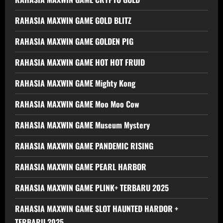
RAHASIA MAXWIN GAME GOLD BLITZ
RAHASIA MAXWIN GAME GOLDEN PIG
RAHASIA MAXWIN GAME HOT HOT FRUID
RAHASIA MAXWIN GAME Mighty Kong
RAHASIA MAXWIN GAME Moo Moo Cow
RAHASIA MAXWIN GAME Museum Mystery
RAHASIA MAXWIN GAME PANDEMIC RISING
RAHASIA MAXWIN GAME PEARL HARBOR
RAHASIA MAXWIN GAME PLINK+ TERBARU 2025
RAHASIA MAXWIN GAME SLOT HAUNTED HARDOR +
TERBARU 2025