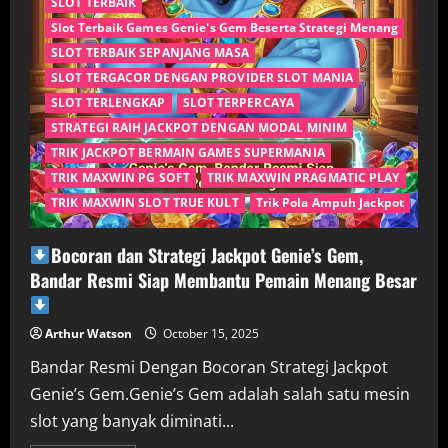
Soft
SLOT TERBAIK
Terbaik
Slot Terbaik Games Genie's Gem Beserta Strategi Menang
SLOT TERBAIK SEPANJANG MASA
SLOT TERGACOR DENGAN PROVIDER SLOT MANIA
SLOT TERLENGKAP
SLOT TERPERCAYA
STRATEGI RAIH JACKPOT DENGAN MODAL MINIM
TRIK JACKPOT BERMAIN GAMES SUPERMANIA
TRIK MAXWIN PG SOFT
TRIK MAXWIN PRAGMATIC PLAY
BANDAR SLOT GAMPANG MAXWIN
TRIK MAXWIN SLOT TRUE KULT
Trik Pola Ampuh Jackpot
BANDAR SLOT GAMPANG MAXWIN
Bandar Slot Jackpot Supermani 2025
Bocoran dan Strategi Jackpot Genie’s Gem,
Bandar Slot Supermania Terbaik 2025
BEB TOTO
BEBTOTO
Bandar Resmi Siap Membantu Pemain Menang Besar
Bongkar Trik Jackpot Slot Supermania Sekarang Juga
BONUS SLOT TERBESAR
Arthur Watson
October 15, 2025
Daftar Situs Slot Resmi Anti Rungkat Terbaik 2025
Bandar Resmi Dengan Bocoran Strategi Jackpot
GAME JACKPOT SLOT SIUPERMANIA 2025 TERBAIK
HABANERO
Genie’s Gem.Genie’s Gem adalah salah satu mesin
HABANERO TERBAIK SEPANJANG MASA
IDN SLOT
slot yang banyak diminati...
JACKPOT SLOT
JUDI SLOT
Marketing
Online Games
Permainan Judi Slot PragmaticPlay Terbaik
PG SOFT