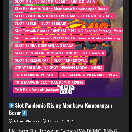
SLOT ONLINE GACOR RESMI TERBAIK DI ASIA
Maksimal
Slot Pandemic Rising Membawa Kemenangan Besar
SLOT PLATFORM HABANERO GAMES KOI GATE TERBAIK
SLOT RESMI
SLOT TERBAIK
Slot Terbaik Games PANDEMIC RISING Beserta Strategi Menang
Slot Terbaik Games SPELLMASTER Beserta Strategi Menang
SLOT TERBAIK SEPANJANG MASA
BANDAR SLOT GAMPANG MAXWIN
SLOT TERGACOR DENGAN PROVIDER SLOT MANIA
BANDAR SLOT GAMPANG MAXWIN
SLOT TERLENGKAP
SLOT TERPERCAYA
Bandar Slot Jackpot Pragmatic Play Slot Spellmaster 2025
STRATEGI RAIH JACKPOT DENGAN MODAL MINIM
BEB TOTO
BEBTOTO
BONUS SLOT TERBESAR
TRIK MAXWIN PG SOFT
TRIK MAXWIN PRAGMATIC PLAY
Game JACKPOT Spellmaster 2025
HABANERO
TRIK MAXWIN SLOT PANDEMIC RISING
HABANERO TERBAIK SEPANJANG MASA
IDN SLOT
Trik Pola Ampuh Jackpot
JACKPOT SLOT
JUDI SLOT
Online Games
Permainan Judi Slot PragmaticPlay Terbaik
Slot Pandemic Rising Membawa Kemenangan
RAHASIA MAXWIN GAME SPELLMASTER
Besar
REKOMENDASI PERMAINAN TERBAIK SLOT
RTP TINGGI
Arthur Watson
October 5, 2025
SITUS SLOT TERGACOR BESERTA PROVIDER SLOT TERLENGKAP
Platform Slot Tergacor Games PANDEMIC RISING
Situs Slot Tergacor dengan Pola Terjitu Mudah Maxwin