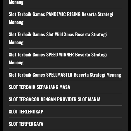
Menang
Slot Terbaik Games PANDEMIC RISING Beserta Strategi
Menang
Slot Terbaik Games Slot Wild Xmas Beserta Strategi
Menang
Slot Terbaik Games SPEED WINNER Beserta Strategi
Menang
Slot Terbaik Games SPELLMASTER Beserta Strategi Menang
SLOT TERBAIK SEPANJANG MASA
SLOT TERGACOR DENGAN PROVIDER SLOT MANIA
SLOT TERLENGKAP
SLOT TERPERCAYA