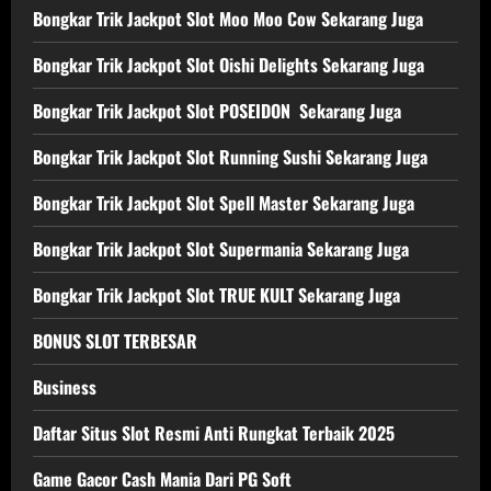
Bongkar Trik Jackpot Slot Moo Moo Cow Sekarang Juga
Bongkar Trik Jackpot Slot Oishi Delights Sekarang Juga
Bongkar Trik Jackpot Slot POSEIDON Sekarang Juga
Bongkar Trik Jackpot Slot Running Sushi Sekarang Juga
Bongkar Trik Jackpot Slot Spell Master Sekarang Juga
Bongkar Trik Jackpot Slot Supermania Sekarang Juga
Bongkar Trik Jackpot Slot TRUE KULT Sekarang Juga
BONUS SLOT TERBESAR
Business
Daftar Situs Slot Resmi Anti Rungkat Terbaik 2025
Game Gacor Cash Mania Dari PG Soft