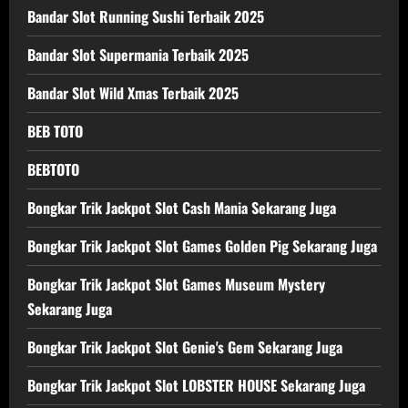
Bandar Slot Running Sushi Terbaik 2025
Bandar Slot Supermania Terbaik 2025
Bandar Slot Wild Xmas Terbaik 2025
BEB TOTO
BEBTOTO
Bongkar Trik Jackpot Slot Cash Mania Sekarang Juga
Bongkar Trik Jackpot Slot Games Golden Pig Sekarang Juga
Bongkar Trik Jackpot Slot Games Museum Mystery
Sekarang Juga
Bongkar Trik Jackpot Slot Genie's Gem Sekarang Juga
Bongkar Trik Jackpot Slot LOBSTER HOUSE Sekarang Juga