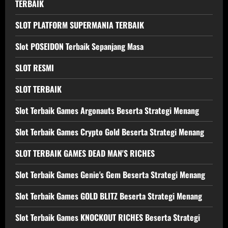
TERBAIK
SLOT PLATFORM SUPERMANIA TERBAIK
Slot POSEIDON Terbaik Sepanjang Masa
SLOT RESMI
SLOT TERBAIK
Slot Terbaik Games Argonauts Beserta Strategi Menang
Slot Terbaik Games Crypto Gold Beserta Strategi Menang
SLOT TERBAIK GAMES DEAD MAN'S RICHES
Slot Terbaik Games Genie's Gem Beserta Strategi Menang
Slot Terbaik Games GOLD BLITZ Beserta Strategi Menang
Slot Terbaik Games KNOCKOUT RICHES Beserta Strategi