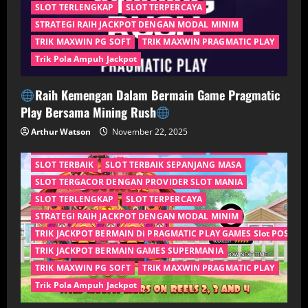
SLOT TERLENGKAP
SLOT TERPERCAYA
Slot Gacor Maxwin Sensasional
SLOT GACOR MUDAH MAXWIN
STRATEGI RAIH JACKPOT DENGAN MODAL MINIM
SLOT GAMES TERBAIK
SLOT JACKPOT TERBAIK
TRIK MAXWIN PG SOFT
TRIK MAXWIN PRAGMATIC PLAY
Slot Mania Games Planetons Terbaik Di Asia
SLOT MAXWIN
Trik Pola Ampuh Jackpot
SLOT ONLINE GACOR RESMI TERBAIK DI ASIA
Slot Pandemic Rising Membawa Kemenangan Besar
Raih Kemengan Dalam Bermain Game Pragmatic
Slot Pg Soft Terbaik
Aplikasi Slot Gacor Terbaru Bebtoto 2025
Play Bersama Mining Rush
SLOT PLATFORM HABANERO GAMES HAUNTED HARBOR TERBAIK
BANDAR SLOT GAMPANG MAXWIN
SLOT PLATFORM SUPERMANIA TERBAIK
BANDAR SLOT GAMPANG MAXWIN
Arthur Watson
November 22, 2025
Slot POSEIDON Terbaik Sepanjang Masa
Bandar Slot Jackpot Supermani 2025
SLOT RESMI
SLOT TERBAIK
Bandar Slot Supermania Terbaik 2025
SLOT TERBAIK SEPANJANG MASA
BEB TOTO
BEBTOTO
SLOT TERGACOR DENGAN PROVIDER SLOT MANIA
Bongkar Trik Jackpot Slot Cash Mania Sekarang Juga
SLOT TERLENGKAP
Bongkar Trik Jackpot Slot Supermania Sekarang Juga
SLOT TERPERCAYA
STRATEGI RAIH JACKPOT DENGAN MODAL MINIM
BONUS SLOT TERBESAR
TRIK JACKPOT BERMAIN Di PRAGMATIC PLAY GAMES Slot POSEID
GAME JACKPOT SLOT SIUPERMANIA 2025 TERBAIK
TRIK JACKPOT BERMAIN GAMES SUPERMANIA
Games Slot Online Tergacor
HABANERO
TRIK MAXWIN PG SOFT
HABANERO TERBAIK SEPANJANG MASA
TRIK MAXWIN PRAGMATIC PLAY
IDN SLOT
Trik Pola Ampuh Jackpot
JACKPOT SLOT
JUDI SLOT
Online Games
Permainan Judi Slot PragmaticPlay Terbaik
PG SOFT