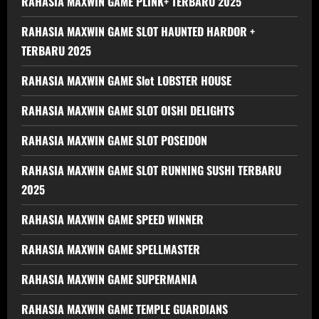
RAHASIA MAXWIN GAME PLINK+ TERBARU 2025
RAHASIA MAXWIN GAME SLOT HAUNTED HARDOR +
TERBARU 2025
RAHASIA MAXWIN GAME Slot LOBSTER HOUSE
RAHASIA MAXWIN GAME SLOT OISHI DELIGHTS
RAHASIA MAXWIN GAME SLOT POSEIDON
RAHASIA MAXWIN GAME SLOT RUNNING SUSHI TERBARU
2025
RAHASIA MAXWIN GAME SPEED WINNER
RAHASIA MAXWIN GAME SPELLMASTER
RAHASIA MAXWIN GAME SUPERMANIA
RAHASIA MAXWIN GAME TEMPLE GUARDIANS