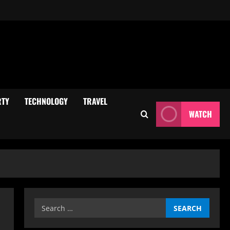
RTY
TECHNOLOGY
TRAVEL
WATCH
Search
for: