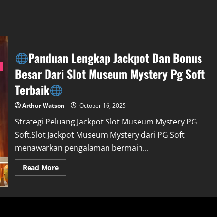
Panduan Lengkap Jackpot Dan Bonus
N
Besar Dari Slot Museum Mystery Pg Soft
Terbaik
Arthur Watson
October 16, 2025
Strategi Peluang Jackpot Slot Museum Mystery PG
Soft.Slot Jackpot Museum Mystery dari PG Soft
menawarkan pengalaman bermain...
Read
Read More
more
about
Panduan
Lengkap
Jackpot
Dan