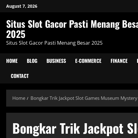
Skip
August 7, 2026
to
Situs Slot Gacor Pasti Menang Bes
content
2025
Bandar Slot Game Museum Mystery Terbaik 2025
Situs Slot Gacor Pasti Menang Besar 2025
BANDAR SLOT GAMPANG MAXWIN
BANDAR SLOT GAMPANG MAXWIN
HOME
BLOG
BUSINESS
E-COMMERCE
FINANCE
Bandar Slot Jackpot Supermani 2025
Bandar Slot Supermania Terbaik 2025
BEB TOTO
BEBTOTO
CONTACT
Bongkar Trik Jackpot Slot Games Museum Mystery Sekarang Jug
BONUS SLOT TERBESAR
Business
Daftar Situs Slot Resmi Anti Rungkat Terbaik 2025
Home
Bongkar Trik Jackpot Slot Games Museum Mystery
GAME JACKPOT Museum Mystery 2025 TERBAIK
GAME JACKPOT SLOT SIUPERMANIA 2025 TERBAIK
GAMES SLOT HABANERO HOT HOT FRUIT TERBAIK
HABANERO
Bongkar Trik Jackpot 
HABANERO TERBAIK SEPANJANG MASA
IDN SLOT
JACKPOT SLOT
JUDI SLOT
Online Games
PG SOFT