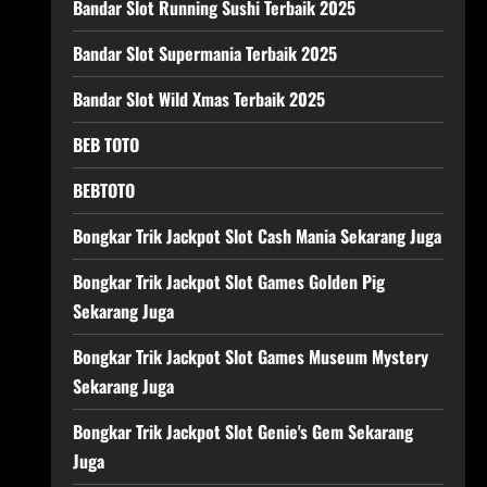
Bandar Slot Running Sushi Terbaik 2025
Bandar Slot Supermania Terbaik 2025
Bandar Slot Wild Xmas Terbaik 2025
BEB TOTO
BEBTOTO
Bongkar Trik Jackpot Slot Cash Mania Sekarang Juga
Bongkar Trik Jackpot Slot Games Golden Pig
Sekarang Juga
Bongkar Trik Jackpot Slot Games Museum Mystery
Sekarang Juga
Bongkar Trik Jackpot Slot Genie's Gem Sekarang
Juga