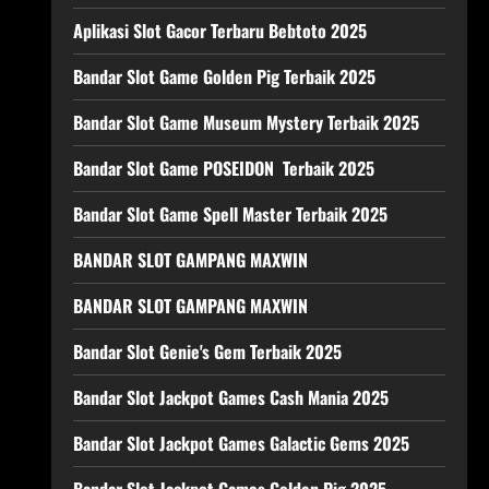
Aplikasi Slot Gacor Terbaru Bebtoto 2025
Bandar Slot Game Golden Pig Terbaik 2025
Bandar Slot Game Museum Mystery Terbaik 2025
Bandar Slot Game POSEIDON Terbaik 2025
Bandar Slot Game Spell Master Terbaik 2025
BANDAR SLOT GAMPANG MAXWIN
BANDAR SLOT GAMPANG MAXWIN
Bandar Slot Genie's Gem Terbaik 2025
Bandar Slot Jackpot Games Cash Mania 2025
Bandar Slot Jackpot Games Galactic Gems 2025