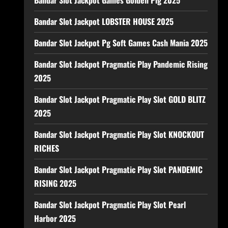
Bandar Slot Jackpot Games Golden Pig 2025
Bandar Slot Jackpot LOBSTER HOUSE 2025
Bandar Slot Jackpot Pg Soft Games Cash Mania 2025
Bandar Slot Jackpot Pragmatic Play Pandemic Rising
2025
Bandar Slot Jackpot Pragmatic Play Slot GOLD BLITZ
2025
Bandar Slot Jackpot Pragmatic Play Slot KNOCKOUT
RICHES
Bandar Slot Jackpot Pragmatic Play Slot PANDEMIC
RISING 2025
Bandar Slot Jackpot Pragmatic Play Slot Pearl
Harbor 2025