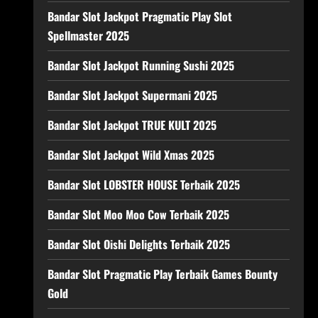
Bandar Slot Jackpot Pragmatic Play Slot
Spellmaster 2025
Bandar Slot Jackpot Running Sushi 2025
Bandar Slot Jackpot Supermani 2025
Bandar Slot Jackpot TRUE KULT 2025
Bandar Slot Jackpot Wild Xmas 2025
Bandar Slot LOBSTER HOUSE Terbaik 2025
Bandar Slot Moo Moo Cow Terbaik 2025
Bandar Slot Oishi Delights Terbaik 2025
Bandar Slot Pragmatic Play Terbaik Games Bounty
Gold