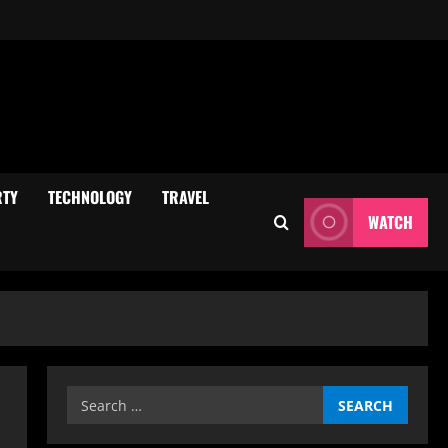
RTY
TECHNOLOGY
TRAVEL
WATCH
Search
for: