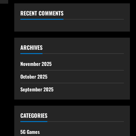
RECENT COMMENTS
ARCHIVES
November 2025
October 2025
September 2025
CATEGORIES
5G Games