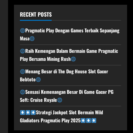
RECENT POSTS
Pragmatic Play Dengan Games Terbaik Sepanjang
Masa
Raih Kemengan Dalam Bermain Game Pragmatic
Play Bersama Mining Rush
Menang Besar di The Dog House Slot Gacor
Bebtoto
Sensasi Kemenangan Besar Di Game Gacor PG
Soft: Cruise Royale
Strategi Jackpot Slot Bermain Wild
Gladiators Pragmatic Play 2025