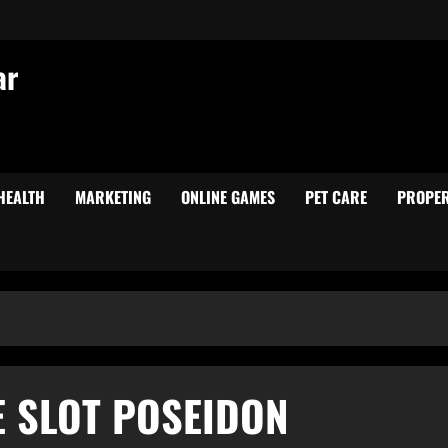
ar
HEALTH
MARKETING
ONLINE GAMES
PET CARE
PROPE
 SLOT POSEIDON