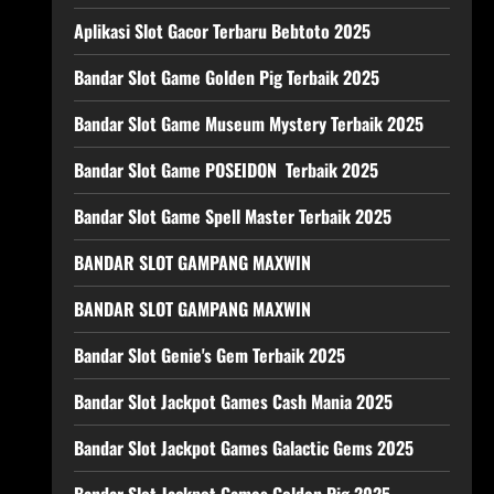
Aplikasi Slot Gacor Terbaru Bebtoto 2025
Bandar Slot Game Golden Pig Terbaik 2025
Bandar Slot Game Museum Mystery Terbaik 2025
Bandar Slot Game POSEIDON Terbaik 2025
Bandar Slot Game Spell Master Terbaik 2025
BANDAR SLOT GAMPANG MAXWIN
BANDAR SLOT GAMPANG MAXWIN
Bandar Slot Genie's Gem Terbaik 2025
Bandar Slot Jackpot Games Cash Mania 2025
Bandar Slot Jackpot Games Galactic Gems 2025