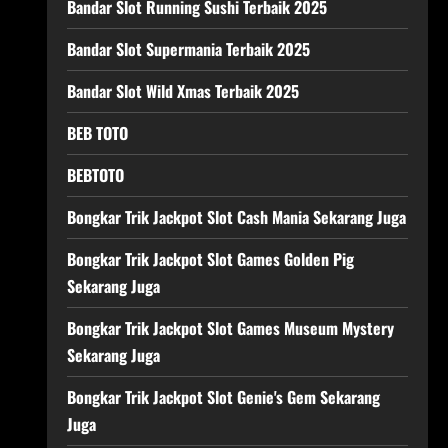
Bandar Slot Running Sushi Terbaik 2025
Bandar Slot Supermania Terbaik 2025
Bandar Slot Wild Xmas Terbaik 2025
BEB TOTO
BEBTOTO
Bongkar Trik Jackpot Slot Cash Mania Sekarang Juga
Bongkar Trik Jackpot Slot Games Golden Pig
Sekarang Juga
Bongkar Trik Jackpot Slot Games Museum Mystery
Sekarang Juga
Bongkar Trik Jackpot Slot Genie's Gem Sekarang
Juga