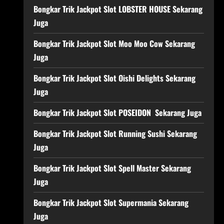
Bongkar Trik Jackpot Slot LOBSTER HOUSE Sekarang
Juga
Bongkar Trik Jackpot Slot Moo Moo Cow Sekarang
Juga
Bongkar Trik Jackpot Slot Oishi Delights Sekarang
Juga
Bongkar Trik Jackpot Slot POSEIDON Sekarang Juga
Bongkar Trik Jackpot Slot Running Sushi Sekarang
Juga
Bongkar Trik Jackpot Slot Spell Master Sekarang
Juga
Bongkar Trik Jackpot Slot Supermania Sekarang
Juga