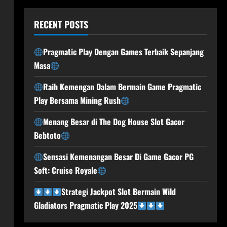
RECENT POSTS
Pragmatic Play Dengan Games Terbaik Sepanjang
Masa
Raih Kemengan Dalam Bermain Game Pragmatic
Play Bersama Mining Rush
Menang Besar di The Dog House Slot Gacor
Bebtoto
i
Sensasi Kemenangan Besar Di Game Gacor PG
Soft: Cruise Royale
Strategi Jackpot Slot Bermain Wild
Gladiators Pragmatic Play 2025