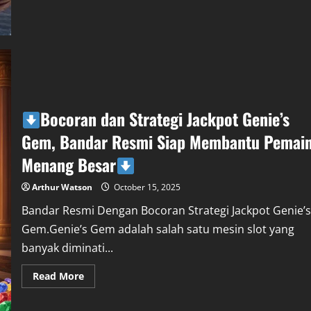
Besar
Di
Game
Gacor
PG
Soft:
Cruise
Royale
Bocoran dan Strategi Jackpot Genie’s
Gem, Bandar Resmi Siap Membantu Pemai
Menang Besar
Arthur Watson
October 15, 2025
Bandar Resmi Dengan Bocoran Strategi Jackpot Genie’s
Gem.Genie’s Gem adalah salah satu mesin slot yang
banyak diminati...
Read
Read More
more
about