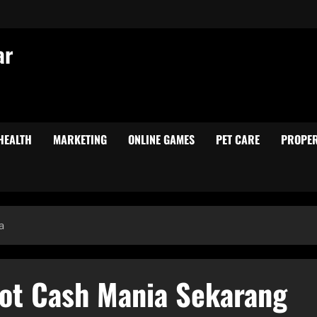
ar
HEALTH
MARKETING
ONLINE GAMES
PET CARE
PROPE
a
lot Cash Mania Sekarang