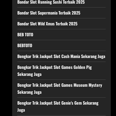
Bandar Slot Running Sushi Terbaik 2025
Bandar Slot Supermania Terbaik 2025
Bandar Slot Wild Xmas Terbaik 2025
BEB TOTO
BEBTOTO
Bongkar Trik Jackpot Slot Cash Mania Sekarang Juga
Bongkar Trik Jackpot Slot Games Golden Pig
Sekarang Juga
Bongkar Trik Jackpot Slot Games Museum Mystery
Sekarang Juga
Bongkar Trik Jackpot Slot Genie's Gem Sekarang
Juga