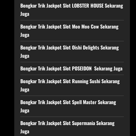
Bongkar Trik Jackpot Slot LOBSTER HOUSE Sekarang
Juga
Bongkar Trik Jackpot Slot Moo Moo Cow Sekarang
Juga
Bongkar Trik Jackpot Slot Oishi Delights Sekarang
Juga
Bongkar Trik Jackpot Slot POSEIDON Sekarang Juga
Bongkar Trik Jackpot Slot Running Sushi Sekarang
Juga
Bongkar Trik Jackpot Slot Spell Master Sekarang
Juga
Bongkar Trik Jackpot Slot Supermania Sekarang
Juga