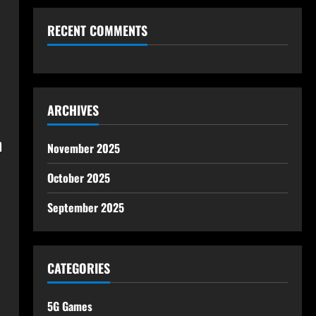
RECENT COMMENTS
ARCHIVES
n
November 2025
October 2025
September 2025
CATEGORIES
5G Games