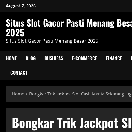
Skip
August 7, 2026
to
Situs Slot Gacor Pasti Menang Bes
content
2025
Situs Slot Gacor Pasti Menang Besar 2025
Aplikasi Slot Gacor Terbaru Bebtoto 2025
BANDAR SLOT GAMPANG MAXWIN
HOME
BLOG
BUSINESS
E-COMMERCE
FINANCE
BANDAR SLOT GAMPANG MAXWIN
Bandar Slot Jackpot Supermani 2025
CONTACT
Bandar Slot Supermania Terbaik 2025
BEB TOTO
BEBTOTO
Bongkar Trik Jackpot Slot Cash Mania Sekarang Juga
Bongkar Trik Jackpot Slot Supermania Sekarang Juga
Home
Bongkar Trik Jackpot Slot Cash Mania Sekarang Jug
BONUS SLOT TERBESAR
GAME JACKPOT SLOT SIUPERMANIA 2025 TERBAIK
Games Slot Online Tergacor
HABANERO
Bongkar Trik Jackpot S
HABANERO TERBAIK SEPANJANG MASA
IDN SLOT
JACKPOT SLOT
JUDI SLOT
Online Games
Permainan Judi Slot PragmaticPlay Terbaik
PG SOFT