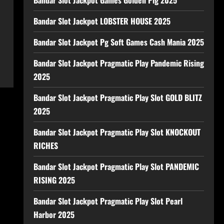
Bandar Slot Jackpot Games Golden Pig 2025
Bandar Slot Jackpot LOBSTER HOUSE 2025
Bandar Slot Jackpot Pg Soft Games Cash Mania 2025
Bandar Slot Jackpot Pragmatic Play Pandemic Rising
2025
Bandar Slot Jackpot Pragmatic Play Slot GOLD BLITZ
2025
Bandar Slot Jackpot Pragmatic Play Slot KNOCKOUT
RICHES
Bandar Slot Jackpot Pragmatic Play Slot PANDEMIC
RISING 2025
Bandar Slot Jackpot Pragmatic Play Slot Pearl
Harbor 2025