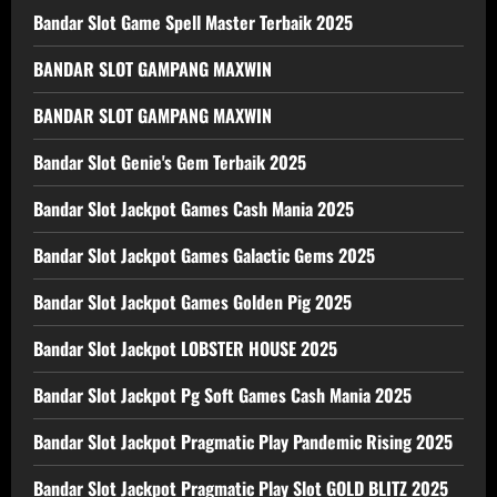
Bandar Slot Game Spell Master Terbaik 2025
BANDAR SLOT GAMPANG MAXWIN
BANDAR SLOT GAMPANG MAXWIN
Bandar Slot Genie's Gem Terbaik 2025
Bandar Slot Jackpot Games Cash Mania 2025
Bandar Slot Jackpot Games Galactic Gems 2025
Bandar Slot Jackpot Games Golden Pig 2025
Bandar Slot Jackpot LOBSTER HOUSE 2025
Bandar Slot Jackpot Pg Soft Games Cash Mania 2025
Bandar Slot Jackpot Pragmatic Play Pandemic Rising 2025
Bandar Slot Jackpot Pragmatic Play Slot GOLD BLITZ 2025