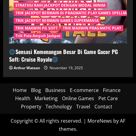
STRATEGI RAIH JACKPOT DENGAN MODAL MINIM
TRIK JACKPOT BERMAIN Di PRAGMATIC PLAY GAMES SPELLMASTE
TRIK JACKPOT BERMAIN GAMES SUPERMANIA
TRIK MAXWIN PG SOFT
TRIK MAXWIN PRAGMATIC PLAY
Trik Pola Ampuh Jackpot
Sensasi Kemenangan Besar Di Game Gacor PG
Soft: Cruise Royale
Arthur Watson
November 19, 2025
Home
Blog
Business
E-commerce
Finance
Health
Marketing
Online Games
Pet Care
Property
Technology
Travel
Contact
Copyright © All rights reserved.
|
MoreNews
by AF
themes.