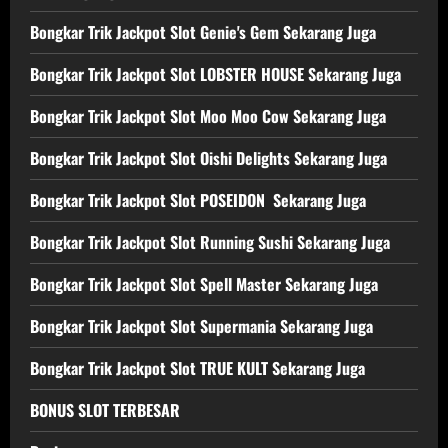
Bongkar Trik Jackpot Slot Genie's Gem Sekarang Juga
Bongkar Trik Jackpot Slot LOBSTER HOUSE Sekarang Juga
Bongkar Trik Jackpot Slot Moo Moo Cow Sekarang Juga
Bongkar Trik Jackpot Slot Oishi Delights Sekarang Juga
Bongkar Trik Jackpot Slot POSEIDON Sekarang Juga
Bongkar Trik Jackpot Slot Running Sushi Sekarang Juga
Bongkar Trik Jackpot Slot Spell Master Sekarang Juga
Bongkar Trik Jackpot Slot Supermania Sekarang Juga
Bongkar Trik Jackpot Slot TRUE KULT Sekarang Juga
BONUS SLOT TERBESAR