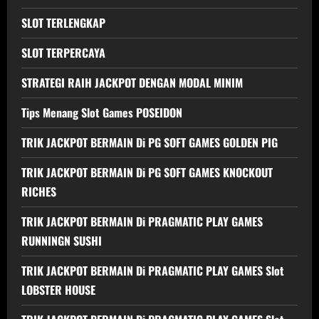
SLOT TERLENGKAP
SLOT TERPERCAYA
STRATEGI RAIH JACKPOT DENGAN MODAL MINIM
Tips Menang Slot Games POSEIDON
TRIK JACKPOT BERMAIN Di PG SOFT GAMES GOLDEN PIG
TRIK JACKPOT BERMAIN Di PG SOFT GAMES KNOCKOUT
RICHES
TRIK JACKPOT BERMAIN Di PRAGMATIC PLAY GAMES
RUNNINGN SUSHI
TRIK JACKPOT BERMAIN Di PRAGMATIC PLAY GAMES Slot
LOBSTER HOUSE