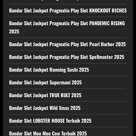
Bandar Slot Jackpot Pragmatic Play Slot KNOCKOUT RICHES
Bandar Slot Jackpot Pragmatic Play Slot PANDEMIC RISING
2025
Bandar Slot Jackpot Pragmatic Play Slot Pearl Harbor 2025
Bandar Slot Jackpot Pragmatic Play Slot Spellmaster 2025
Bandar Slot Jackpot Running Sushi 2025
Bandar Slot Jackpot Supermani 2025
Bandar Slot Jackpot TRUE KULT 2025
Bandar Slot Jackpot Wild Xmas 2025
Bandar Slot LOBSTER HOUSE Terbaik 2025
Bandar Slot Moo Moo Cow Terbaik 2025