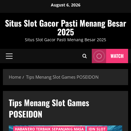
Skip
August 6, 2026
to
content
Situs Slot Gacor Pasti Menang Besar
2025
Situs Slot Gacor Pasti Menang Besar 2025
Aplikasi Slot Gacor Terbaru Bebtoto 2025
WATCH
Bandar Slot Game POSEIDON Terbaik 2025
Primary
BANDAR SLOT GAMPANG MAXWIN
Menu
Bandar Slot Jackpot Supermani 2025
BEB TOTO
BEBTOTO
Home
Tips Menang Slot Games POSEIDON
Bongkar Trik Jackpot Slot POSEIDON Sekarang Juga
BONUS SLOT TERBESAR
Daftar Situs Slot Resmi Anti Rungkat Terbaik 2025
Tips Menang Slot Games
GAME JACKPOT SLOT SIUPERMANIA 2025 TERBAIK
Game Slot Gacor POSEIDON Dari Pragmatic Play
POSEIDON
GAMES SLOT HABANERO HOT HOT FRUIT TERBAIK
Games Slot Online Tergacor
HABANERO TERBAIK SEPANJANG MASA
IDN SLOT