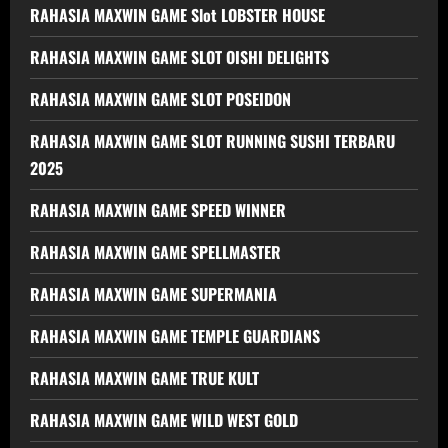
RAHASIA MAXWIN GAME Slot LOBSTER HOUSE
RAHASIA MAXWIN GAME SLOT OISHI DELIGHTS
RAHASIA MAXWIN GAME SLOT POSEIDON
RAHASIA MAXWIN GAME SLOT RUNNING SUSHI TERBARU
2025
RAHASIA MAXWIN GAME SPEED WINNER
RAHASIA MAXWIN GAME SPELLMASTER
RAHASIA MAXWIN GAME SUPERMANIA
RAHASIA MAXWIN GAME TEMPLE GUARDIANS
RAHASIA MAXWIN GAME TRUE KULT
RAHASIA MAXWIN GAME WILD WEST GOLD