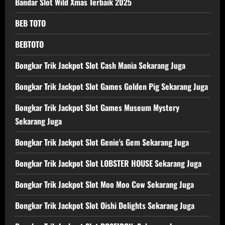
Bandar Slot Wild Xmas Terbaik 2025
BEB TOTO
BEBTOTO
Bongkar Trik Jackpot Slot Cash Mania Sekarang Juga
Bongkar Trik Jackpot Slot Games Golden Pig Sekarang Juga
Bongkar Trik Jackpot Slot Games Museum Mystery
Sekarang Juga
Bongkar Trik Jackpot Slot Genie's Gem Sekarang Juga
Bongkar Trik Jackpot Slot LOBSTER HOUSE Sekarang Juga
Bongkar Trik Jackpot Slot Moo Moo Cow Sekarang Juga
Bongkar Trik Jackpot Slot Oishi Delights Sekarang Juga