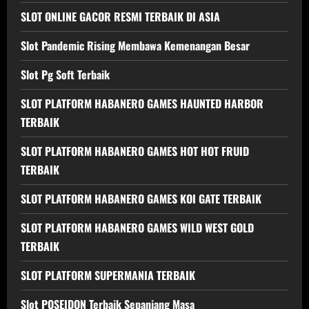
SLOT ONLINE GACOR RESMI TERBAIK DI ASIA
Slot Pandemic Rising Membawa Kemenangan Besar
Slot Pg Soft Terbaik
SLOT PLATFORM HABANERO GAMES HAUNTED HARBOR
TERBAIK
SLOT PLATFORM HABANERO GAMES HOT HOT FRUID
TERBAIK
SLOT PLATFORM HABANERO GAMES KOI GATE TERBAIK
SLOT PLATFORM HABANERO GAMES WILD WEST GOLD
TERBAIK
SLOT PLATFORM SUPERMANIA TERBAIK
Slot POSEIDON Terbaik Sepanjang Masa