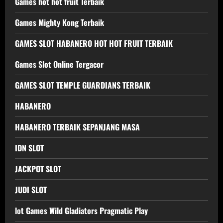
Games hot hot fruit Terbaik
Games Mighty Kong Terbaik
GAMES SLOT HABANERO HOT HOT FRUIT TERBAIK
Games Slot Online Tergacor
GAMES SLOT TEMPLE GUARDIANS TERBAIK
HABANERO
HABANERO TERBAIK SEPANJANG MASA
IDN SLOT
JACKPOT SLOT
JUDI SLOT
lot Games Wild Gladiators Pragmatic Play