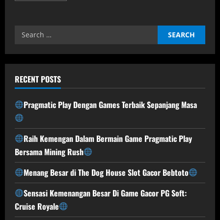
about
Menang
Besar
Search
di
The
for:
Dog
House
Slot
Gacor
Bebtoto
RECENT POSTS
Pragmatic Play Dengan Games Terbaik Sepanjang Masa
Raih Kemengan Dalam Bermain Game Pragmatic Play
Bersama Mining Rush
Menang Besar di The Dog House Slot Gacor Bebtoto
Sensasi Kemenangan Besar Di Game Gacor PG Soft:
Cruise Royale