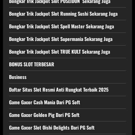
Bongkar Trik Jackpot Slot POSEIDON Sekarang Juga
Bongkar Trik Jackpot Slot Running Sushi Sekarang Juga
Bongkar Trik Jackpot Slot Spell Master Sekarang Juga
Bongkar Trik Jackpot Slot Supermania Sekarang Juga
Bongkar Trik Jackpot Slot TRUE KULT Sekarang Juga
BONUS SLOT TERBESAR
Business
Daftar Situs Slot Resmi Anti Rungkat Terbaik 2025
Game Gacor Cash Mania Dari PG Soft
Game Gacor Golden Pig Dari PG Soft
Game Gacor Slot Oishi Delights Dari PG Soft