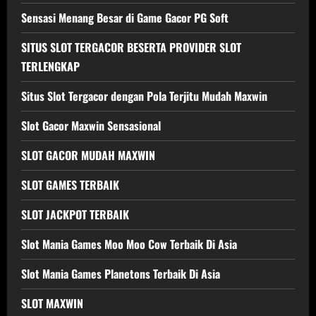
Sensasi Menang Besar di Game Gacor PG Soft
SITUS SLOT TERGACOR BESERTA PROVIDER SLOT
TERLENGKAP
Situs Slot Tergacor dengan Pola Terjitu Mudah Maxwin
Slot Gacor Maxwin Sensasional
SLOT GACOR MUDAH MAXWIN
SLOT GAMES TERBAIK
SLOT JACKPOT TERBAIK
Slot Mania Games Moo Moo Cow Terbaik Di Asia
Slot Mania Games Planetons Terbaik Di Asia
SLOT MAXWIN