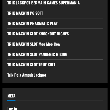
TRIK JACKPOT BERMAIN GAMES SUPERMANIA
TRIK MAXWIN PG SOFT
TRIK MAXWIN PRAGMATIC PLAY
TRIK MAXWIN SLOT KNOCKOUT RICHES
TRIK MAXWIN SLOT Moo Moo Cow
TRIK MAXWIN SLOT PANDEMIC RISING
TRIK MAXWIN SLOT TRUE KULT
Trik Pola Ampuh Jackpot
META
Log in