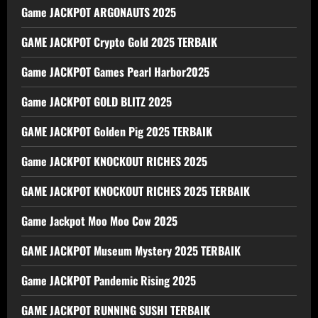
Game JACKPOT ARGONAUTS 2025
GAME JACKPOT Crypto Gold 2025 TERBAIK
Game JACKPOT Games Pearl Harbor2025
Game JACKPOT GOLD BLITZ 2025
GAME JACKPOT Golden Pig 2025 TERBAIK
Game JACKPOT KNOCKOUT RICHES 2025
GAME JACKPOT KNOCKOUT RICHES 2025 TERBAIK
Game Jackpot Moo Moo Cow 2025
GAME JACKPOT Museum Mystery 2025 TERBAIK
Game JACKPOT Pandemic Rising 2025
GAME JACKPOT RUNNING SUSHI TERBAIK