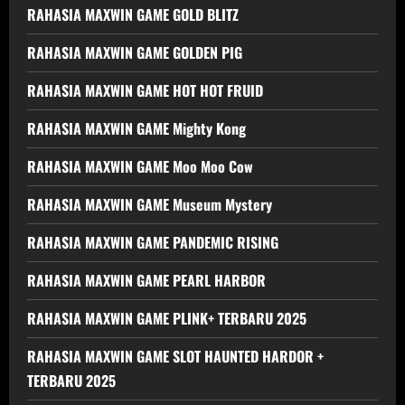
RAHASIA MAXWIN GAME GOLD BLITZ
RAHASIA MAXWIN GAME GOLDEN PIG
RAHASIA MAXWIN GAME HOT HOT FRUID
RAHASIA MAXWIN GAME Mighty Kong
RAHASIA MAXWIN GAME Moo Moo Cow
RAHASIA MAXWIN GAME Museum Mystery
RAHASIA MAXWIN GAME PANDEMIC RISING
RAHASIA MAXWIN GAME PEARL HARBOR
RAHASIA MAXWIN GAME PLINK+ TERBARU 2025
RAHASIA MAXWIN GAME SLOT HAUNTED HARDOR +
TERBARU 2025