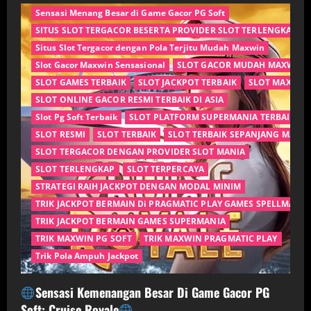
Sensasi Menang Besar di Game Gacor PG Soft
SITUS SLOT TERGACOR BESERTA PROVIDER SLOT TERLENGKAP
Situs Slot Tergacor dengan Pola Terjitu Mudah Maxwin
Slot Gacor Maxwin Sensasional
SLOT GACOR MUDAH MAXWIN
SLOT GAMES TERBAIK
SLOT JACKPOT TERBAIK
SLOT MAXWIN
SLOT ONLINE GACOR RESMI TERBAIK DI ASIA
Slot Pg Soft Terbaik
SLOT PLATFORM SUPERMANIA TERBAIK
SLOT RESMI
SLOT TERBAIK
SLOT TERBAIK SEPANJANG MASA
SLOT TERGACOR DENGAN PROVIDER SLOT MANIA
SLOT TERLENGKAP
SLOT TERPERCAYA
STRATEGI RAIH JACKPOT DENGAN MODAL MINIM
TRIK JACKPOT BERMAIN Di PRAGMATIC PLAY GAMES SPELLMASTE
TRIK JACKPOT BERMAIN GAMES SUPERMANIA
TRIK MAXWIN PG SOFT
TRIK MAXWIN PRAGMATIC PLAY
Trik Pola Ampuh Jackpot
Sensasi Kemenangan Besar Di Game Gacor PG
Soft: Cruise Royale