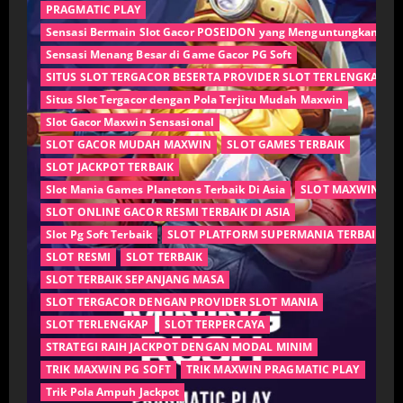
PRAGMATIC PLAY
Bandar Slot Supermania Terbaik 2025
BEB TOTO
BEBTOTO
Sensasi Bermain Slot Gacor POSEIDON yang Menguntungkan
BONUS SLOT TERBESAR
Sensasi Menang Besar di Game Gacor PG Soft
Daftar Situs Slot Resmi Anti Rungkat Terbaik 2025
SITUS SLOT TERGACOR BESERTA PROVIDER SLOT TERLENGKAP
GAME JACKPOT SLOT SIUPERMANIA 2025 TERBAIK
Situs Slot Tergacor dengan Pola Terjitu Mudah Maxwin
GAMES SLOT HABANERO HOT HOT FRUIT TERBAIK
Slot Gacor Maxwin Sensasional
Games Slot Online Tergacor
HABANERO
SLOT GACOR MUDAH MAXWIN
SLOT GAMES TERBAIK
HABANERO TERBAIK SEPANJANG MASA
IDN SLOT
SLOT JACKPOT TERBAIK
JACKPOT SLOT
JUDI SLOT
Marketing
Online Games
Slot Mania Games Planetons Terbaik Di Asia
SLOT MAXWIN
Permainan Judi Slot PragmaticPlay Terbaik
PG SOFT
SLOT ONLINE GACOR RESMI TERBAIK DI ASIA
Platform Terbesar Situs Slot Maxwin Bebtoto Terpercaya Di'Asia
Slot Pg Soft Terbaik
SLOT PLATFORM SUPERMANIA TERBAIK
PRAGMATIC PLAY
REKOMENDASI PERMAINAN TERBAIK SLOT
SLOT RESMI
SLOT TERBAIK
RTP TINGGI
SLOT TERBAIK SEPANJANG MASA
SITUS SLOT TERGACOR BESERTA PROVIDER SLOT TERLENGKAP
SLOT TERGACOR DENGAN PROVIDER SLOT MANIA
Situs Slot Tergacor dengan Pola Terjitu Mudah Maxwin
SLOT TERLENGKAP
SLOT TERPERCAYA
Slot Gacor Maxwin Sensasional
SLOT GACOR MUDAH MAXWIN
STRATEGI RAIH JACKPOT DENGAN MODAL MINIM
SLOT GAMES TERBAIK
SLOT JACKPOT TERBAIK
TRIK MAXWIN PG SOFT
TRIK MAXWIN PRAGMATIC PLAY
Slot Mania Games Planetons Terbaik Di Asia
SLOT MAXWIN
Trik Pola Ampuh Jackpot
SLOT ONLINE GACOR RESMI TERBAIK DI ASIA