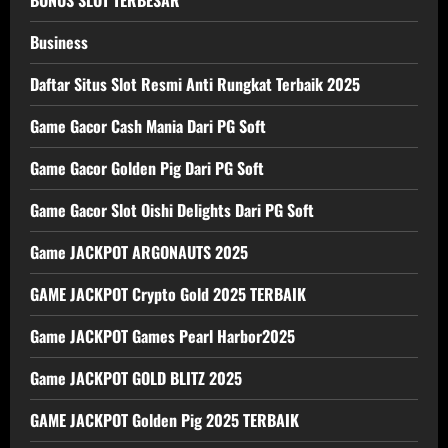
BONUS SLOT TERBESAR
Business
Daftar Situs Slot Resmi Anti Rungkat Terbaik 2025
Game Gacor Cash Mania Dari PG Soft
Game Gacor Golden Pig Dari PG Soft
Game Gacor Slot Oishi Delights Dari PG Soft
Game JACKPOT ARGONAUTS 2025
GAME JACKPOT Crypto Gold 2025 TERBAIK
Game JACKPOT Games Pearl Harbor2025
Game JACKPOT GOLD BLITZ 2025
GAME JACKPOT Golden Pig 2025 TERBAIK