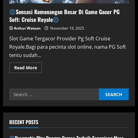
Sensasi Kemenangan Besar Di Game Gacor PG
Soft: Cruise Royale
Arthur Watson
November 19, 2025
Slot Game Tergacor Provider Pg Soft Cruise
Royale.Bagi para pecinta slot online, nama PG Soft
tentu sudah...
Read
Read More
more
about
Sensasi
Kemenangan
Search
Besar
Di
for:
Game
Gacor
PG
Soft:
Cruise
RECENT POSTS
Royale