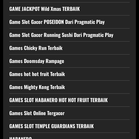
GAME JACKPOT Wild Xmas TERBAIK
Game Slot Gacor POSEIDON Dari Pragmatic Play
Game Slot Gacor Running Sushi Dari Pragmatic Play
Games Chicky Run Terbaik
Games Doomsday Rampage
Games hot hot fruit Terbaik
Games Mighty Kong Terbaik
GAMES SLOT HABANERO HOT HOT FRUIT TERBAIK
Games Slot Online Tergacor
GAMES SLOT TEMPLE GUARDIANS TERBAIK