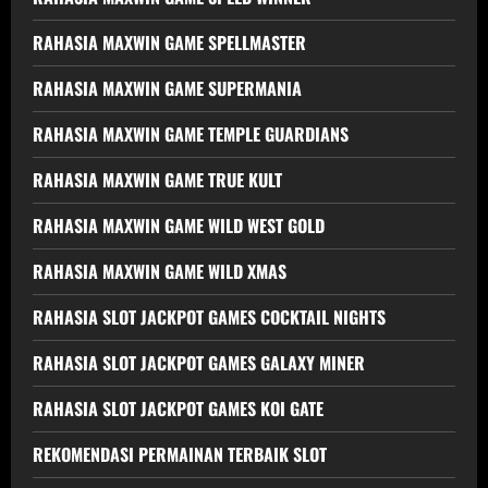
RAHASIA MAXWIN GAME SPELLMASTER
RAHASIA MAXWIN GAME SUPERMANIA
RAHASIA MAXWIN GAME TEMPLE GUARDIANS
RAHASIA MAXWIN GAME TRUE KULT
RAHASIA MAXWIN GAME WILD WEST GOLD
RAHASIA MAXWIN GAME WILD XMAS
RAHASIA SLOT JACKPOT GAMES COCKTAIL NIGHTS
RAHASIA SLOT JACKPOT GAMES GALAXY MINER
RAHASIA SLOT JACKPOT GAMES KOI GATE
REKOMENDASI PERMAINAN TERBAIK SLOT