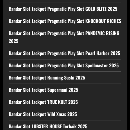
Bandar Slot Jackpot Pragmatic Play Slot GOLD BLITZ 2025
Bandar Slot Jackpot Pragmatic Play Slot KNOCKOUT RICHES
Bandar Slot Jackpot Pragmatic Play Slot PANDEMIC RISING
2025
Bandar Slot Jackpot Pragmatic Play Slot Pearl Harbor 2025
Bandar Slot Jackpot Pragmatic Play Slot Spellmaster 2025
Bandar Slot Jackpot Running Sushi 2025
Bandar Slot Jackpot Supermani 2025
Bandar Slot Jackpot TRUE KULT 2025
Bandar Slot Jackpot Wild Xmas 2025
Bandar Slot LOBSTER HOUSE Terbaik 2025