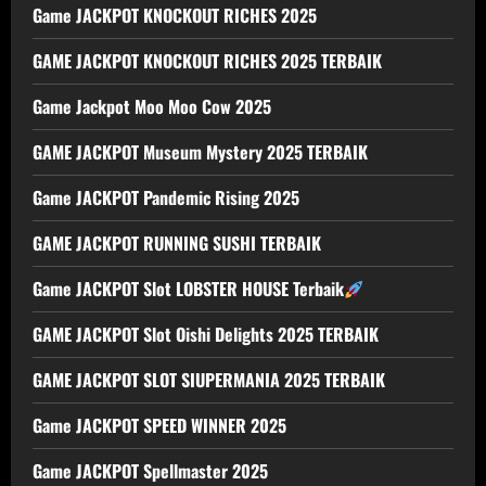
Game JACKPOT KNOCKOUT RICHES 2025
GAME JACKPOT KNOCKOUT RICHES 2025 TERBAIK
Game Jackpot Moo Moo Cow 2025
GAME JACKPOT Museum Mystery 2025 TERBAIK
Game JACKPOT Pandemic Rising 2025
GAME JACKPOT RUNNING SUSHI TERBAIK
Game JACKPOT Slot LOBSTER HOUSE Terbaik
GAME JACKPOT Slot Oishi Delights 2025 TERBAIK
GAME JACKPOT SLOT SIUPERMANIA 2025 TERBAIK
Game JACKPOT SPEED WINNER 2025
Game JACKPOT Spellmaster 2025