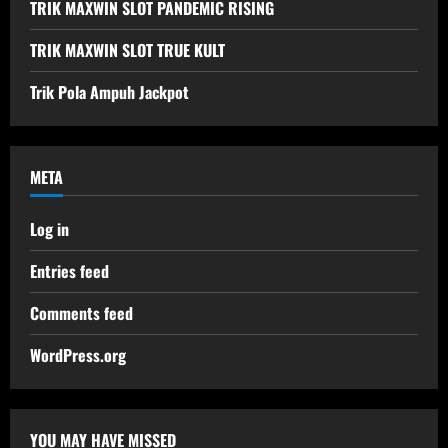
TRIK MAXWIN SLOT PANDEMIC RISING
TRIK MAXWIN SLOT TRUE KULT
Trik Pola Ampuh Jackpot
META
Log in
Entries feed
Comments feed
WordPress.org
YOU MAY HAVE MISSED