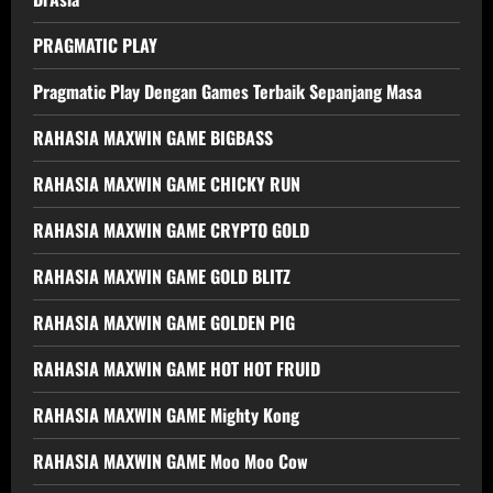
PRAGMATIC PLAY
Pragmatic Play Dengan Games Terbaik Sepanjang Masa
RAHASIA MAXWIN GAME BIGBASS
RAHASIA MAXWIN GAME CHICKY RUN
RAHASIA MAXWIN GAME CRYPTO GOLD
RAHASIA MAXWIN GAME GOLD BLITZ
RAHASIA MAXWIN GAME GOLDEN PIG
RAHASIA MAXWIN GAME HOT HOT FRUID
RAHASIA MAXWIN GAME Mighty Kong
RAHASIA MAXWIN GAME Moo Moo Cow