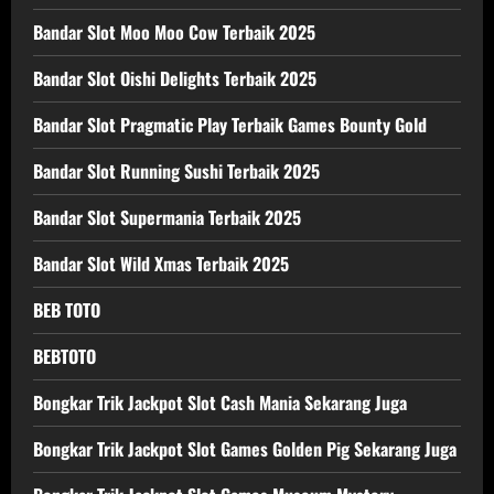
Bandar Slot Moo Moo Cow Terbaik 2025
Bandar Slot Oishi Delights Terbaik 2025
Bandar Slot Pragmatic Play Terbaik Games Bounty Gold
Bandar Slot Running Sushi Terbaik 2025
Bandar Slot Supermania Terbaik 2025
Bandar Slot Wild Xmas Terbaik 2025
BEB TOTO
BEBTOTO
Bongkar Trik Jackpot Slot Cash Mania Sekarang Juga
Bongkar Trik Jackpot Slot Games Golden Pig Sekarang Juga