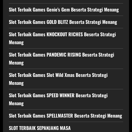
Slot Terbaik Games Genie's Gem Beserta Strategi Menang
Slot Terbaik Games GOLD BLITZ Beserta Strategi Menang
Slot Terbaik Games KNOCKOUT RICHES Beserta Strategi
Menang
Slot Terbaik Games PANDEMIC RISING Beserta Strategi
Menang
Slot Terbaik Games Slot Wild Xmas Beserta Strategi
Menang
Slot Terbaik Games SPEED WINNER Beserta Strategi
Menang
Slot Terbaik Games SPELLMASTER Beserta Strategi Menang
SLOT TERBAIK SEPANJANG MASA