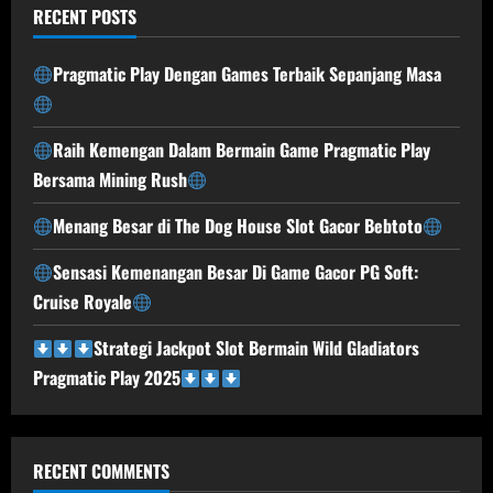
PLINK+
RECENT POSTS
Terbaru
2025
Pragmatic Play Dengan Games Terbaik Sepanjang Masa
Raih Kemengan Dalam Bermain Game Pragmatic Play
Bersama Mining Rush
Menang Besar di The Dog House Slot Gacor Bebtoto
Sensasi Kemenangan Besar Di Game Gacor PG Soft:
Cruise Royale
Strategi Jackpot Slot Bermain Wild Gladiators
Pragmatic Play 2025
RECENT COMMENTS