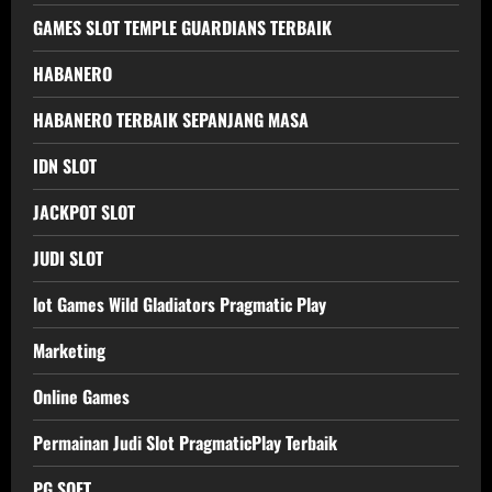
GAMES SLOT TEMPLE GUARDIANS TERBAIK
HABANERO
HABANERO TERBAIK SEPANJANG MASA
IDN SLOT
JACKPOT SLOT
JUDI SLOT
lot Games Wild Gladiators Pragmatic Play
Marketing
Online Games
Permainan Judi Slot PragmaticPlay Terbaik
PG SOFT