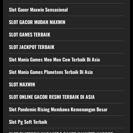
Slot Gacor Maxwin Sensasional
SLOT GACOR MUDAH MAXWIN
SLOT GAMES TERBAIK
SLOT JACKPOT TERBAIK
Slot Mania Games Moo Moo Cow Terbaik Di Asia
Slot Mania Games Planetons Terbaik Di Asia
SLOT MAXWIN
SLOT ONLINE GACOR RESMI TERBAIK DI ASIA
Slot Pandemic Rising Membawa Kemenangan Besar
Slot Pg Soft Terbaik