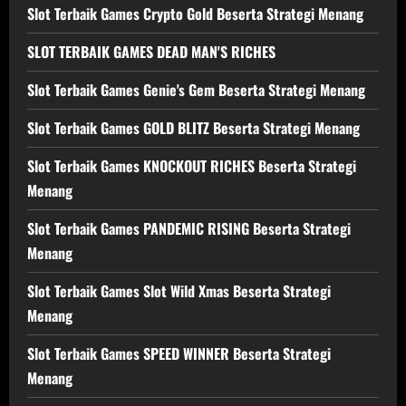
Slot Terbaik Games Crypto Gold Beserta Strategi Menang
SLOT TERBAIK GAMES DEAD MAN'S RICHES
Slot Terbaik Games Genie's Gem Beserta Strategi Menang
Slot Terbaik Games GOLD BLITZ Beserta Strategi Menang
Slot Terbaik Games KNOCKOUT RICHES Beserta Strategi
Menang
Slot Terbaik Games PANDEMIC RISING Beserta Strategi
Menang
Slot Terbaik Games Slot Wild Xmas Beserta Strategi
Menang
Slot Terbaik Games SPEED WINNER Beserta Strategi
Menang