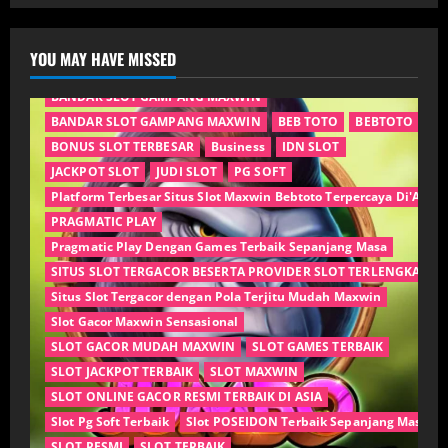
YOU MAY HAVE MISSED
Aplikasi Slot Gacor Terbaru Bebtoto 2025
BANDAR SLOT GAMPANG MAXWIN
BANDAR SLOT GAMPANG MAXWIN
BEB TOTO
BEBTOTO
BONUS SLOT TERBESAR
Business
IDN SLOT
JACKPOT SLOT
JUDI SLOT
PG SOFT
Platform Terbesar Situs Slot Maxwin Bebtoto Terpercaya Di'Asia
PRAGMATIC PLAY
Pragmatic Play Dengan Games Terbaik Sepanjang Masa
SITUS SLOT TERGACOR BESERTA PROVIDER SLOT TERLENGKAP
Situs Slot Tergacor dengan Pola Terjitu Mudah Maxwin
Slot Gacor Maxwin Sensasional
SLOT GACOR MUDAH MAXWIN
SLOT GAMES TERBAIK
SLOT JACKPOT TERBAIK
SLOT MAXWIN
SLOT ONLINE GACOR RESMI TERBAIK DI ASIA
Slot Pg Soft Terbaik
Slot POSEIDON Terbaik Sepanjang Masa
Aplikasi Slot Gacor Terbaru Bebtoto 2025
SLOT RESMI
SLOT TERBAIK