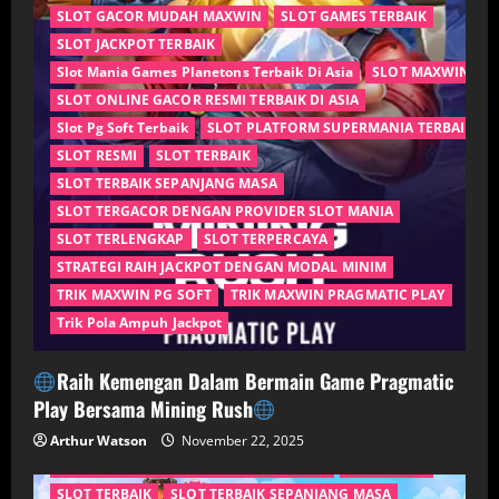
SLOT GACOR MUDAH MAXWIN
SLOT GAMES TERBAIK
HABANERO TERBAIK SEPANJANG MASA
IDN SLOT
SLOT JACKPOT TERBAIK
JACKPOT SLOT
JUDI SLOT
Marketing
Online Games
Slot Mania Games Planetons Terbaik Di Asia
SLOT MAXWIN
Permainan Judi Slot PragmaticPlay Terbaik
PG SOFT
SLOT ONLINE GACOR RESMI TERBAIK DI ASIA
Platform Terbesar Situs Slot Maxwin Bebtoto Terpercaya Di'Asia
Slot Pg Soft Terbaik
SLOT PLATFORM SUPERMANIA TERBAIK
PRAGMATIC PLAY
REKOMENDASI PERMAINAN TERBAIK SLOT
SLOT RESMI
SLOT TERBAIK
RTP TINGGI
SLOT TERBAIK SEPANJANG MASA
SITUS SLOT TERGACOR BESERTA PROVIDER SLOT TERLENGKAP
SLOT TERGACOR DENGAN PROVIDER SLOT MANIA
Situs Slot Tergacor dengan Pola Terjitu Mudah Maxwin
SLOT TERLENGKAP
SLOT TERPERCAYA
Slot Gacor Maxwin Sensasional
SLOT GACOR MUDAH MAXWIN
STRATEGI RAIH JACKPOT DENGAN MODAL MINIM
SLOT GAMES TERBAIK
SLOT JACKPOT TERBAIK
TRIK MAXWIN PG SOFT
TRIK MAXWIN PRAGMATIC PLAY
Slot Mania Games Planetons Terbaik Di Asia
SLOT MAXWIN
Trik Pola Ampuh Jackpot
SLOT ONLINE GACOR RESMI TERBAIK DI ASIA
Slot Pandemic Rising Membawa Kemenangan Besar
Raih Kemengan Dalam Bermain Game Pragmatic
Slot Pg Soft Terbaik
Aplikasi Slot Gacor Terbaru Bebtoto 2025
Play Bersama Mining Rush
SLOT PLATFORM HABANERO GAMES HAUNTED HARBOR TERBAIK
BANDAR SLOT GAMPANG MAXWIN
SLOT PLATFORM SUPERMANIA TERBAIK
BANDAR SLOT GAMPANG MAXWIN
Arthur Watson
November 22, 2025
Slot POSEIDON Terbaik Sepanjang Masa
Bandar Slot Jackpot Supermani 2025
SLOT RESMI
SLOT TERBAIK
Bandar Slot Supermania Terbaik 2025
SLOT TERBAIK SEPANJANG MASA
BEB TOTO
BEBTOTO