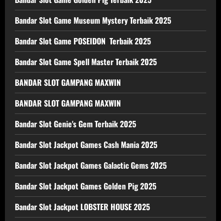
Bandar Slot Game Museum Mystery Terbaik 2025
Bandar Slot Game POSEIDON Terbaik 2025
Bandar Slot Game Spell Master Terbaik 2025
BANDAR SLOT GAMPANG MAXWIN
BANDAR SLOT GAMPANG MAXWIN
Bandar Slot Genie's Gem Terbaik 2025
Bandar Slot Jackpot Games Cash Mania 2025
Bandar Slot Jackpot Games Galactic Gems 2025
Bandar Slot Jackpot Games Golden Pig 2025
Bandar Slot Jackpot LOBSTER HOUSE 2025