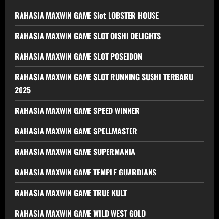
RAHASIA MAXWIN GAME Slot LOBSTER HOUSE
RAHASIA MAXWIN GAME SLOT OISHI DELIGHTS
RAHASIA MAXWIN GAME SLOT POSEIDON
RAHASIA MAXWIN GAME SLOT RUNNING SUSHI TERBARU
2025
RAHASIA MAXWIN GAME SPEED WINNER
RAHASIA MAXWIN GAME SPELLMASTER
RAHASIA MAXWIN GAME SUPERMANIA
RAHASIA MAXWIN GAME TEMPLE GUARDIANS
RAHASIA MAXWIN GAME TRUE KULT
RAHASIA MAXWIN GAME WILD WEST GOLD