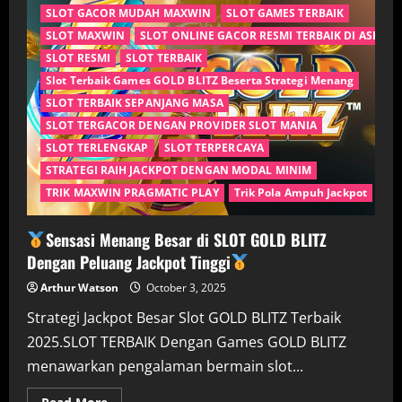
SLOT GACOR MUDAH MAXWIN
SLOT GAMES TERBAIK
SLOT MAXWIN
SLOT ONLINE GACOR RESMI TERBAIK DI ASIA
SLOT RESMI
SLOT TERBAIK
Slot Terbaik Games GOLD BLITZ Beserta Strategi Menang
SLOT TERBAIK SEPANJANG MASA
SLOT TERGACOR DENGAN PROVIDER SLOT MANIA
SLOT TERLENGKAP
SLOT TERPERCAYA
STRATEGI RAIH JACKPOT DENGAN MODAL MINIM
TRIK MAXWIN PRAGMATIC PLAY
Trik Pola Ampuh Jackpot
Sensasi Menang Besar di SLOT GOLD BLITZ
Dengan Peluang Jackpot Tinggi
Arthur Watson
October 3, 2025
Strategi Jackpot Besar Slot GOLD BLITZ Terbaik
2025.SLOT TERBAIK Dengan Games GOLD BLITZ
menawarkan pengalaman bermain slot...
Read