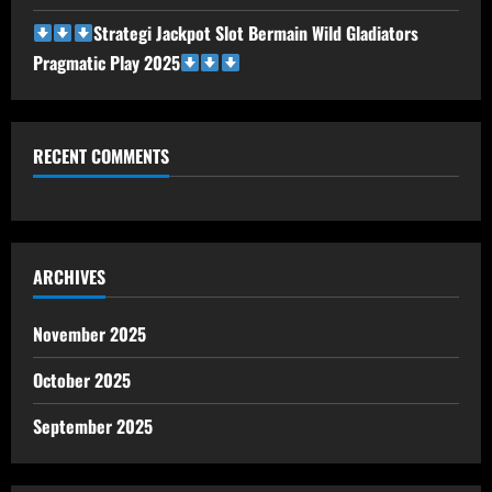
Strategi Jackpot Slot Bermain Wild Gladiators
Pragmatic Play 2025
RECENT COMMENTS
ARCHIVES
November 2025
October 2025
September 2025