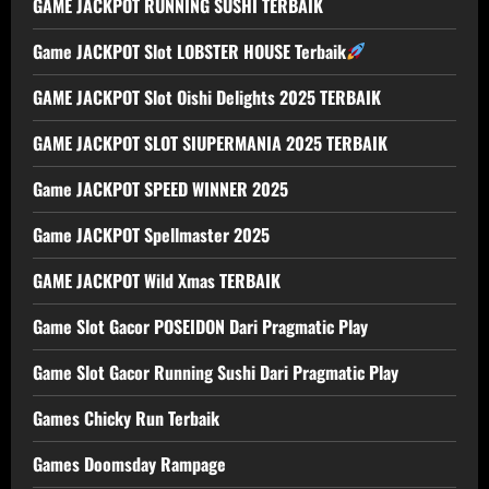
GAME JACKPOT RUNNING SUSHI TERBAIK
Game JACKPOT Slot LOBSTER HOUSE Terbaik
GAME JACKPOT Slot Oishi Delights 2025 TERBAIK
GAME JACKPOT SLOT SIUPERMANIA 2025 TERBAIK
Game JACKPOT SPEED WINNER 2025
Game JACKPOT Spellmaster 2025
GAME JACKPOT Wild Xmas TERBAIK
Game Slot Gacor POSEIDON Dari Pragmatic Play
Game Slot Gacor Running Sushi Dari Pragmatic Play
Games Chicky Run Terbaik
Games Doomsday Rampage