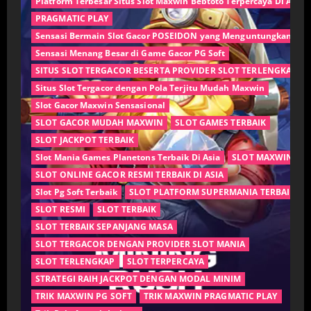
Platform Terbesar Situs Slot Maxwin Bebtoto Terpercaya Di'Asia
Bandar Slot Jackpot Supermani 2025
PRAGMATIC PLAY
Bandar Slot Supermania Terbaik 2025
BEB TOTO
BEBTOTO
Sensasi Bermain Slot Gacor POSEIDON yang Menguntungkan
BONUS SLOT TERBESAR
Sensasi Menang Besar di Game Gacor PG Soft
Daftar Situs Slot Resmi Anti Rungkat Terbaik 2025
SITUS SLOT TERGACOR BESERTA PROVIDER SLOT TERLENGKAP
GAME JACKPOT SLOT SIUPERMANIA 2025 TERBAIK
Situs Slot Tergacor dengan Pola Terjitu Mudah Maxwin
GAMES SLOT HABANERO HOT HOT FRUIT TERBAIK
Slot Gacor Maxwin Sensasional
Games Slot Online Tergacor
HABANERO
SLOT GACOR MUDAH MAXWIN
SLOT GAMES TERBAIK
HABANERO TERBAIK SEPANJANG MASA
IDN SLOT
SLOT JACKPOT TERBAIK
JACKPOT SLOT
JUDI SLOT
Marketing
Online Games
Slot Mania Games Planetons Terbaik Di Asia
SLOT MAXWIN
Permainan Judi Slot PragmaticPlay Terbaik
PG SOFT
SLOT ONLINE GACOR RESMI TERBAIK DI ASIA
Platform Terbesar Situs Slot Maxwin Bebtoto Terpercaya Di'Asia
Slot Pg Soft Terbaik
SLOT PLATFORM SUPERMANIA TERBAIK
PRAGMATIC PLAY
REKOMENDASI PERMAINAN TERBAIK SLOT
SLOT RESMI
SLOT TERBAIK
RTP TINGGI
SLOT TERBAIK SEPANJANG MASA
SITUS SLOT TERGACOR BESERTA PROVIDER SLOT TERLENGKAP
SLOT TERGACOR DENGAN PROVIDER SLOT MANIA
Situs Slot Tergacor dengan Pola Terjitu Mudah Maxwin
SLOT TERLENGKAP
SLOT TERPERCAYA
Slot Gacor Maxwin Sensasional
SLOT GACOR MUDAH MAXWIN
STRATEGI RAIH JACKPOT DENGAN MODAL MINIM
SLOT GAMES TERBAIK
SLOT JACKPOT TERBAIK
TRIK MAXWIN PG SOFT
TRIK MAXWIN PRAGMATIC PLAY
Slot Mania Games Planetons Terbaik Di Asia
SLOT MAXWIN