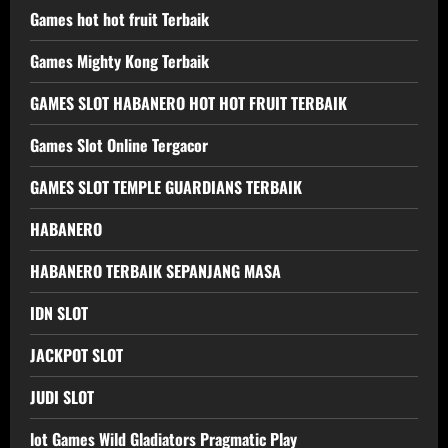
Games hot hot fruit Terbaik
Games Mighty Kong Terbaik
GAMES SLOT HABANERO HOT HOT FRUIT TERBAIK
Games Slot Online Tergacor
GAMES SLOT TEMPLE GUARDIANS TERBAIK
HABANERO
HABANERO TERBAIK SEPANJANG MASA
IDN SLOT
JACKPOT SLOT
JUDI SLOT
lot Games Wild Gladiators Pragmatic Play