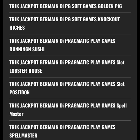
TRIK JACKPOT BERMAIN Di PG SOFT GAMES GOLDEN PIG
TRIK JACKPOT BERMAIN Di PG SOFT GAMES KNOCKOUT
RICHES
TRIK JACKPOT BERMAIN Di PRAGMATIC PLAY GAMES
RUNNINGN SUSHI
TRIK JACKPOT BERMAIN Di PRAGMATIC PLAY GAMES Slot
LOBSTER HOUSE
TRIK JACKPOT BERMAIN Di PRAGMATIC PLAY GAMES Slot
POSEIDON
TRIK JACKPOT BERMAIN Di PRAGMATIC PLAY GAMES Spell
Master
TRIK JACKPOT BERMAIN Di PRAGMATIC PLAY GAMES
SPELLMASTER