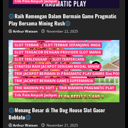
Trik Pola Ampuh Jackpot
SLOT ONLINE GACOR RESMI TERBAIK DI ASIA
Slot Pandemic Rising Membawa Kemenangan Besar
Raih Kemengan Dalam Bermain Game Pragmatic
Slot Pg Soft Terbaik
Aplikasi Slot Gacor Terbaru Bebtoto 2025
Play Bersama Mining Rush
SLOT PLATFORM HABANERO GAMES HAUNTED HARBOR TERBAIK
BANDAR SLOT GAMPANG MAXWIN
SLOT PLATFORM SUPERMANIA TERBAIK
BANDAR SLOT GAMPANG MAXWIN
Arthur Watson
November 22, 2025
Slot POSEIDON Terbaik Sepanjang Masa
Bandar Slot Jackpot Supermani 2025
SLOT RESMI
SLOT TERBAIK
Bandar Slot Supermania Terbaik 2025
SLOT TERBAIK SEPANJANG MASA
BEB TOTO
BEBTOTO
SLOT TERGACOR DENGAN PROVIDER SLOT MANIA
Bongkar Trik Jackpot Slot Cash Mania Sekarang Juga
SLOT TERLENGKAP
Bongkar Trik Jackpot Slot Supermania Sekarang Juga
SLOT TERPERCAYA
STRATEGI RAIH JACKPOT DENGAN MODAL MINIM
BONUS SLOT TERBESAR
TRIK JACKPOT BERMAIN Di PRAGMATIC PLAY GAMES Slot POSEID
GAME JACKPOT SLOT SIUPERMANIA 2025 TERBAIK
TRIK JACKPOT BERMAIN GAMES SUPERMANIA
Games Slot Online Tergacor
HABANERO
TRIK MAXWIN PG SOFT
HABANERO TERBAIK SEPANJANG MASA
TRIK MAXWIN PRAGMATIC PLAY
IDN SLOT
Trik Pola Ampuh Jackpot
JACKPOT SLOT
JUDI SLOT
Online Games
Permainan Judi Slot PragmaticPlay Terbaik
PG SOFT
Menang Besar di The Dog House Slot Gacor
Platform Terbesar Situs Slot Maxwin Bebtoto Terpercaya Di'Asia
Bebtoto
PRAGMATIC PLAY
RAHASIA MAXWIN GAME SUPERMANIA
REKOMENDASI PERMAINAN TERBAIK SLOT
RTP TINGGI
Arthur Watson
November 21, 2025