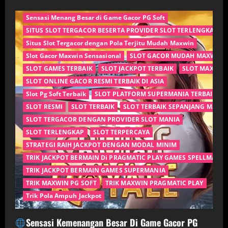
Sensasi Kemenangan Besar Di Game Gacor PG Soft: Cruise Royale
Sensasi Menang Besar di Game Gacor PG Soft
SITUS SLOT TERGACOR BESERTA PROVIDER SLOT TERLENGKAP
Situs Slot Tergacor dengan Pola Terjitu Mudah Maxwin
Slot Gacor Maxwin Sensasional
SLOT GACOR MUDAH MAXWIN
SLOT GAMES TERBAIK
SLOT JACKPOT TERBAIK
SLOT MAXWIN
SLOT ONLINE GACOR RESMI TERBAIK DI ASIA
Slot Pg Soft Terbaik
SLOT PLATFORM SUPERMANIA TERBAIK
SLOT RESMI
SLOT TERBAIK
SLOT TERBAIK SEPANJANG MASA
SLOT TERGACOR DENGAN PROVIDER SLOT MANIA
SLOT TERLENGKAP
SLOT TERPERCAYA
STRATEGI RAIH JACKPOT DENGAN MODAL MINIM
TRIK JACKPOT BERMAIN Di PRAGMATIC PLAY GAMES SPELLMASTE
TRIK JACKPOT BERMAIN GAMES SUPERMANIA
TRIK MAXWIN PG SOFT
TRIK MAXWIN PRAGMATIC PLAY
Trik Pola Ampuh Jackpot
Sensasi Kemenangan Besar Di Game Gacor PG