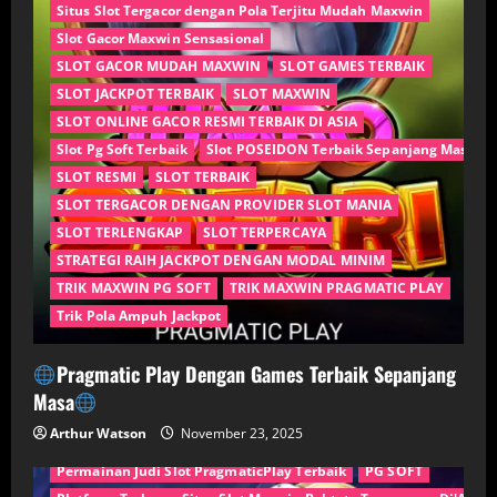
Situs Slot Tergacor dengan Pola Terjitu Mudah Maxwin
Slot Gacor Maxwin Sensasional
SLOT GACOR MUDAH MAXWIN
SLOT GAMES TERBAIK
SLOT JACKPOT TERBAIK
SLOT MAXWIN
SLOT ONLINE GACOR RESMI TERBAIK DI ASIA
Slot Pg Soft Terbaik
Slot POSEIDON Terbaik Sepanjang Masa
Aplikasi Slot Gacor Terbaru Bebtoto 2025
SLOT RESMI
SLOT TERBAIK
BANDAR SLOT GAMPANG MAXWIN
SLOT TERGACOR DENGAN PROVIDER SLOT MANIA
BANDAR SLOT GAMPANG MAXWIN
SLOT TERLENGKAP
SLOT TERPERCAYA
Bandar Slot Jackpot Supermani 2025
STRATEGI RAIH JACKPOT DENGAN MODAL MINIM
Bandar Slot Supermania Terbaik 2025
BEB TOTO
BEBTOTO
TRIK MAXWIN PG SOFT
TRIK MAXWIN PRAGMATIC PLAY
Bongkar Trik Jackpot Slot Supermania Sekarang Juga
Trik Pola Ampuh Jackpot
BONUS SLOT TERBESAR
Game Slot Gacor Running Sushi Dari Pragmatic Play
Pragmatic Play Dengan Games Terbaik Sepanjang
Games Slot Online Tergacor
HABANERO
Masa
HABANERO TERBAIK SEPANJANG MASA
IDN SLOT
Aplikasi Slot Gacor Terbaru Bebtoto 2025
Arthur Watson
November 23, 2025
JACKPOT SLOT
JUDI SLOT
Marketing
Online Games
BANDAR SLOT GAMPANG MAXWIN
Permainan Judi Slot PragmaticPlay Terbaik
PG SOFT
BANDAR SLOT GAMPANG MAXWIN