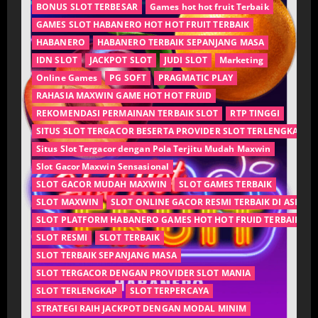
BONUS SLOT TERBESAR
Games hot hot fruit Terbaik
GAMES SLOT HABANERO HOT HOT FRUIT TERBAIK
HABANERO
HABANERO TERBAIK SEPANJANG MASA
IDN SLOT
JACKPOT SLOT
JUDI SLOT
Marketing
Online Games
PG SOFT
PRAGMATIC PLAY
RAHASIA MAXWIN GAME HOT HOT FRUID
REKOMENDASI PERMAINAN TERBAIK SLOT
RTP TINGGI
SITUS SLOT TERGACOR BESERTA PROVIDER SLOT TERLENGKAP
Situs Slot Tergacor dengan Pola Terjitu Mudah Maxwin
Slot Gacor Maxwin Sensasional
SLOT GACOR MUDAH MAXWIN
SLOT GAMES TERBAIK
SLOT MAXWIN
SLOT ONLINE GACOR RESMI TERBAIK DI ASIA
SLOT PLATFORM HABANERO GAMES HOT HOT FRUID TERBAIK
SLOT RESMI
SLOT TERBAIK
SLOT TERBAIK SEPANJANG MASA
SLOT TERGACOR DENGAN PROVIDER SLOT MANIA
SLOT TERLENGKAP
SLOT TERPERCAYA
STRATEGI RAIH JACKPOT DENGAN MODAL MINIM