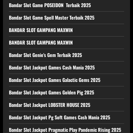
Bandar Slot Game POSEIDON Terbaik 2025
Bandar Slot Game Spell Master Terbaik 2025
BANDAR SLOT GAMPANG MAXWIN
BANDAR SLOT GAMPANG MAXWIN
Bandar Slot Genie's Gem Terbaik 2025
Bandar Slot Jackpot Games Cash Mania 2025
Bandar Slot Jackpot Games Galactic Gems 2025
Bandar Slot Jackpot Games Golden Pig 2025
Bandar Slot Jackpot LOBSTER HOUSE 2025
Bandar Slot Jackpot Pg Soft Games Cash Mania 2025
Bandar Slot Jackpot Pragmatic Play Pandemic Rising 2025