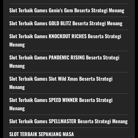
Slot Terbaik Games Genie's Gem Beserta Strategi Menang
Slot Terbaik Games GOLD BLITZ Beserta Strategi Menang
Slot Terbaik Games KNOCKOUT RICHES Beserta Strategi
Menang
Slot Terbaik Games PANDEMIC RISING Beserta Strategi
Menang
Slot Terbaik Games Slot Wild Xmas Beserta Strategi
Menang
Slot Terbaik Games SPEED WINNER Beserta Strategi
Menang
Slot Terbaik Games SPELLMASTER Beserta Strategi Menang
SLOT TERBAIK SEPANJANG MASA