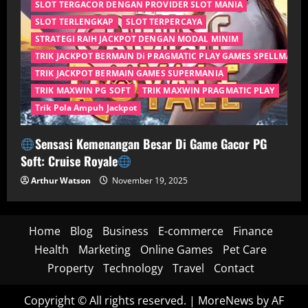
SLOT TERGACOR DENGAN PROVIDER SLOT MANIA
SLOT TERLENGKAP
SLOT TERPERCAYA
STRATEGI RAIH JACKPOT DENGAN MODAL MINIM
TRIK JACKPOT BERMAIN Di PRAGMATIC PLAY GAMES SPELLMASTE
TRIK JACKPOT BERMAIN GAMES SUPERMANIA
TRIK MAXWIN PG SOFT
TRIK MAXWIN PRAGMATIC PLAY
Trik Pola Ampuh Jackpot
Sensasi Kemenangan Besar Di Game Gacor PG
Soft: Cruise Royale
Arthur Watson
November 19, 2025
Home
Blog
Business
E-commerce
Finance
Health
Marketing
Online Games
Pet Care
Property
Technology
Travel
Contact
Copyright © All rights reserved.
|
MoreNews
by AF