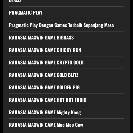
Di'Asia
PRAGMATIC PLAY
Pragmatic Play Dengan Games Terbaik Sepanjang Masa
RAHASIA MAXWIN GAME BIGBASS
RAHASIA MAXWIN GAME CHICKY RUN
RAHASIA MAXWIN GAME CRYPTO GOLD
RAHASIA MAXWIN GAME GOLD BLITZ
RAHASIA MAXWIN GAME GOLDEN PIG
RAHASIA MAXWIN GAME HOT HOT FRUID
RAHASIA MAXWIN GAME Mighty Kong
RAHASIA MAXWIN GAME Moo Moo Cow