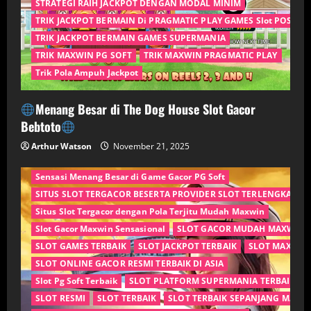
STRATEGI RAIH JACKPOT DENGAN MODAL MINIM
BONUS SLOT TERBESAR
TRIK JACKPOT BERMAIN Di PRAGMATIC PLAY GAMES Slot POSEID
GAME JACKPOT SLOT SIUPERMANIA 2025 TERBAIK
TRIK JACKPOT BERMAIN GAMES SUPERMANIA
Games Slot Online Tergacor
HABANERO
TRIK MAXWIN PG SOFT
HABANERO TERBAIK SEPANJANG MASA
TRIK MAXWIN PRAGMATIC PLAY
IDN SLOT
Trik Pola Ampuh Jackpot
JACKPOT SLOT
JUDI SLOT
Online Games
Permainan Judi Slot PragmaticPlay Terbaik
PG SOFT
Menang Besar di The Dog House Slot Gacor
Platform Terbesar Situs Slot Maxwin Bebtoto Terpercaya Di'Asia
Bebtoto
PRAGMATIC PLAY
RAHASIA MAXWIN GAME SUPERMANIA
REKOMENDASI PERMAINAN TERBAIK SLOT
RTP TINGGI
Arthur Watson
November 21, 2025
Sensasi Kemenangan Besar Di Game Gacor PG Soft: Cruise Royale
Sensasi Menang Besar di Game Gacor PG Soft
SITUS SLOT TERGACOR BESERTA PROVIDER SLOT TERLENGKAP
Situs Slot Tergacor dengan Pola Terjitu Mudah Maxwin
Slot Gacor Maxwin Sensasional
SLOT GACOR MUDAH MAXWIN
SLOT GAMES TERBAIK
SLOT JACKPOT TERBAIK
SLOT MAXWIN
SLOT ONLINE GACOR RESMI TERBAIK DI ASIA
Slot Pg Soft Terbaik
SLOT PLATFORM SUPERMANIA TERBAIK
SLOT RESMI
SLOT TERBAIK
SLOT TERBAIK SEPANJANG MASA