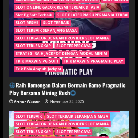
Permainan Judi Slot PragmaticPlay Terbaik
PG SOFT
SLOT ONLINE GACOR RESMI TERBAIK DI ASIA
Platform Terbesar Situs Slot Maxwin Bebtoto Terpercaya Di'Asia
Slot Pg Soft Terbaik
SLOT PLATFORM SUPERMANIA TERBAIK
PRAGMATIC PLAY
REKOMENDASI PERMAINAN TERBAIK SLOT
SLOT RESMI
SLOT TERBAIK
RTP TINGGI
SLOT TERBAIK SEPANJANG MASA
SITUS SLOT TERGACOR BESERTA PROVIDER SLOT TERLENGKAP
SLOT TERGACOR DENGAN PROVIDER SLOT MANIA
Situs Slot Tergacor dengan Pola Terjitu Mudah Maxwin
SLOT TERLENGKAP
SLOT TERPERCAYA
Slot Gacor Maxwin Sensasional
SLOT GACOR MUDAH MAXWIN
STRATEGI RAIH JACKPOT DENGAN MODAL MINIM
SLOT GAMES TERBAIK
SLOT JACKPOT TERBAIK
TRIK MAXWIN PG SOFT
TRIK MAXWIN PRAGMATIC PLAY
Slot Mania Games Planetons Terbaik Di Asia
SLOT MAXWIN
Trik Pola Ampuh Jackpot
SLOT ONLINE GACOR RESMI TERBAIK DI ASIA
Slot Pandemic Rising Membawa Kemenangan Besar
Raih Kemengan Dalam Bermain Game Pragmatic
Slot Pg Soft Terbaik
Aplikasi Slot Gacor Terbaru Bebtoto 2025
Play Bersama Mining Rush
SLOT PLATFORM HABANERO GAMES HAUNTED HARBOR TERBAIK
BANDAR SLOT GAMPANG MAXWIN
SLOT PLATFORM SUPERMANIA TERBAIK
BANDAR SLOT GAMPANG MAXWIN
Arthur Watson
November 22, 2025
Slot POSEIDON Terbaik Sepanjang Masa
Bandar Slot Jackpot Supermani 2025
SLOT RESMI
SLOT TERBAIK
Bandar Slot Supermania Terbaik 2025
SLOT TERBAIK SEPANJANG MASA
BEB TOTO
BEBTOTO
SLOT TERGACOR DENGAN PROVIDER SLOT MANIA
Bongkar Trik Jackpot Slot Cash Mania Sekarang Juga
SLOT TERLENGKAP
Bongkar Trik Jackpot Slot Supermania Sekarang Juga
SLOT TERPERCAYA