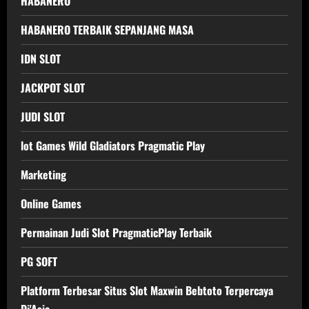
HABANERO
HABANERO TERBAIK SEPANJANG MASA
IDN SLOT
JACKPOT SLOT
JUDI SLOT
lot Games Wild Gladiators Pragmatic Play
Marketing
Online Games
Permainan Judi Slot PragmaticPlay Terbaik
PG SOFT
Platform Terbesar Situs Slot Maxwin Bebtoto Terpercaya