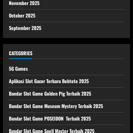
November 2025
October 2025
September 2025
CATEGORIES
5G Games
Aplikasi Slot Gacor Terbaru Bebtoto 2025
Bandar Slot Game Golden Pig Terbaik 2025
Bandar Slot Game Museum Mystery Terbaik 2025
Bandar Slot Game POSEIDON Terbaik 2025
Bandar Slot Game Spell Master Terbaik 2025