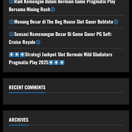
Raih Kemengan Dalam Bermain Game Pragmatic Play
Bersama Mining Rush
Menang Besar di The Dog House Slot Gacor Bebtoto
Sensasi Kemenangan Besar Di Game Gacor PG Soft:
Cruise Royale
Strategi Jackpot Slot Bermain Wild Gladiators
Pragmatic Play 2025
RECENT COMMENTS
ARCHIVES