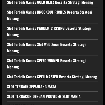
Slot Terbaik Games GOLD BLITZ Beserta Strategi Menang
Slot Terbaik Games KNOCKOUT RICHES Beserta Strategi
Menang
Slot Terbaik Games PANDEMIC RISING Beserta Strategi
Menang
Slot Terbaik Games Slot Wild Xmas Beserta Strategi
Menang
Slot Terbaik Games SPEED WINNER Beserta Strategi
Menang
Slot Terbaik Games SPELLMASTER Beserta Strategi Menang
SLOT TERBAIK SEPANJANG MASA
SLOT TERGACOR DENGAN PROVIDER SLOT MANIA