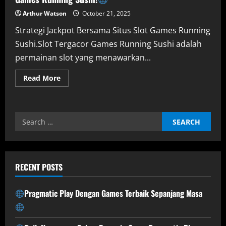
Arthur Watson
October 21, 2025
Strategi Jackpot Bersama Situs Slot Games Running
Sushi.Slot Tergacor Games Running Sushi adalah
permainan slot yang menawarkan...
Read
Read More
more
about
Strategi
Putaran
Search
Cuan
Jackpot
for:
Bersama
Situs
Slot
Games
Running
RECENT POSTS
Sushi!
Pragmatic Play Dengan Games Terbaik Sepanjang Masa