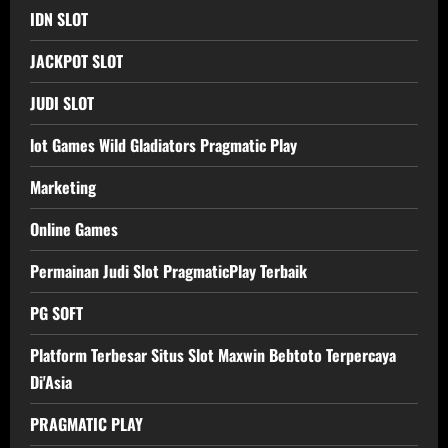
IDN SLOT
JACKPOT SLOT
JUDI SLOT
lot Games Wild Gladiators Pragmatic Play
Marketing
Online Games
Permainan Judi Slot PragmaticPlay Terbaik
PG SOFT
Platform Terbesar Situs Slot Maxwin Bebtoto Terpercaya
Di'Asia
PRAGMATIC PLAY