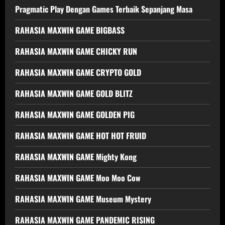
Pragmatic Play Dengan Games Terbaik Sepanjang Masa
RAHASIA MAXWIN GAME BIGBASS
RAHASIA MAXWIN GAME CHICKY RUN
RAHASIA MAXWIN GAME CRYPTO GOLD
RAHASIA MAXWIN GAME GOLD BLITZ
RAHASIA MAXWIN GAME GOLDEN PIG
RAHASIA MAXWIN GAME HOT HOT FRUID
RAHASIA MAXWIN GAME Mighty Kong
RAHASIA MAXWIN GAME Moo Moo Cow
RAHASIA MAXWIN GAME Museum Mystery
RAHASIA MAXWIN GAME PANDEMIC RISING