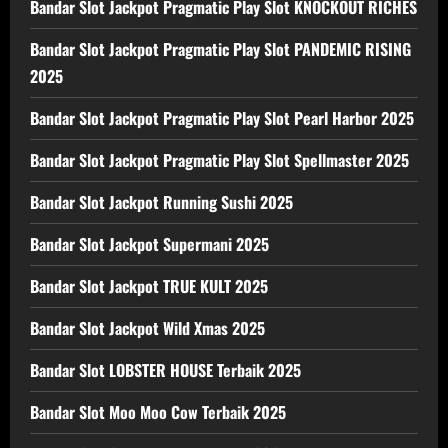
Bandar Slot Jackpot Pragmatic Play Slot KNOCKOUT RICHES
Bandar Slot Jackpot Pragmatic Play Slot PANDEMIC RISING
2025
Bandar Slot Jackpot Pragmatic Play Slot Pearl Harbor 2025
Bandar Slot Jackpot Pragmatic Play Slot Spellmaster 2025
Bandar Slot Jackpot Running Sushi 2025
Bandar Slot Jackpot Supermani 2025
Bandar Slot Jackpot TRUE KULT 2025
Bandar Slot Jackpot Wild Xmas 2025
Bandar Slot LOBSTER HOUSE Terbaik 2025
Bandar Slot Moo Moo Cow Terbaik 2025