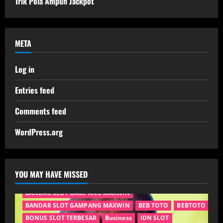
Trik Pola Ampuh Jackpot
META
Log in
Entries feed
Comments feed
WordPress.org
YOU MAY HAVE MISSED
Aplikasi Slot Gacor Terbaru Bebtoto 2025
BANDAR SLOT GAMPANG MAXWIN
BANDAR SLOT GAMPANG MAXWIN
BEB TOTO
BEBTOTO
BONUS SLOT TERBESAR
Business
IDN SLOT