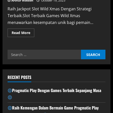
Arthur Watson
October 19, 2025
Raih Jackpot Slot Wild Xmas Dengan Strategi
Terbaik.Slot Terbaik Games Wild Xmas
menawarkan kesempatan unik bagi pemain...
Read
Read More
more
about
Strategi
Terbaik
Search
untuk
Putar
for:
&
Menang
Dengan
Raih
Jackpot
RECENT POSTS
Di
Slot
Wild
Xmas
Pragmatic Play Dengan Games Terbaik Sepanjang Masa
Raih Kemengan Dalam Bermain Game Pragmatic Play