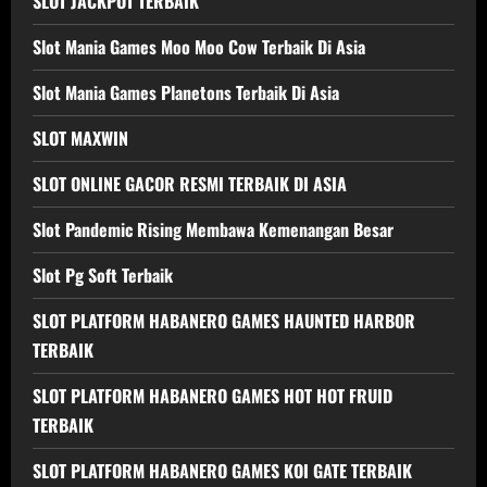
SLOT JACKPOT TERBAIK
Slot Mania Games Moo Moo Cow Terbaik Di Asia
Slot Mania Games Planetons Terbaik Di Asia
SLOT MAXWIN
SLOT ONLINE GACOR RESMI TERBAIK DI ASIA
Slot Pandemic Rising Membawa Kemenangan Besar
Slot Pg Soft Terbaik
SLOT PLATFORM HABANERO GAMES HAUNTED HARBOR
TERBAIK
SLOT PLATFORM HABANERO GAMES HOT HOT FRUID
TERBAIK
SLOT PLATFORM HABANERO GAMES KOI GATE TERBAIK