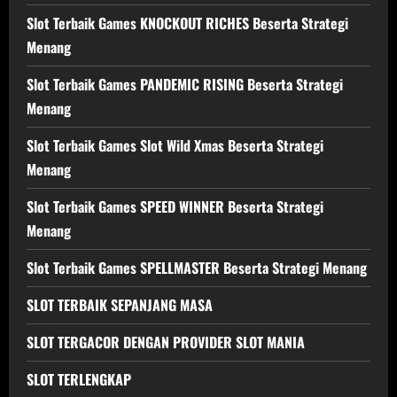
Slot Terbaik Games KNOCKOUT RICHES Beserta Strategi
Menang
Slot Terbaik Games PANDEMIC RISING Beserta Strategi
Menang
Slot Terbaik Games Slot Wild Xmas Beserta Strategi
Menang
Slot Terbaik Games SPEED WINNER Beserta Strategi
Menang
Slot Terbaik Games SPELLMASTER Beserta Strategi Menang
SLOT TERBAIK SEPANJANG MASA
SLOT TERGACOR DENGAN PROVIDER SLOT MANIA
SLOT TERLENGKAP