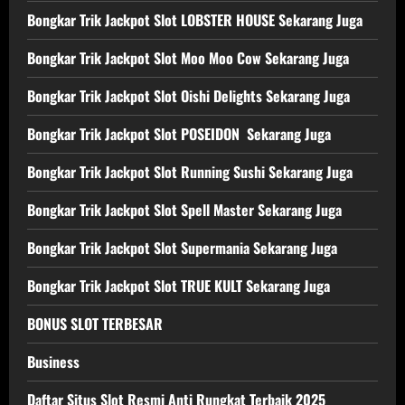
Bongkar Trik Jackpot Slot LOBSTER HOUSE Sekarang Juga
Bongkar Trik Jackpot Slot Moo Moo Cow Sekarang Juga
Bongkar Trik Jackpot Slot Oishi Delights Sekarang Juga
Bongkar Trik Jackpot Slot POSEIDON Sekarang Juga
Bongkar Trik Jackpot Slot Running Sushi Sekarang Juga
Bongkar Trik Jackpot Slot Spell Master Sekarang Juga
Bongkar Trik Jackpot Slot Supermania Sekarang Juga
Bongkar Trik Jackpot Slot TRUE KULT Sekarang Juga
BONUS SLOT TERBESAR
Business
Daftar Situs Slot Resmi Anti Rungkat Terbaik 2025