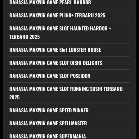
RAHASIA MAXWIN GAME PEARL HARBOR
RAHASIA MAXWIN GAME PLINK+ TERBARU 2025
RAHASIA MAXWIN GAME SLOT HAUNTED HARDOR +
TERBARU 2025
RAHASIA MAXWIN GAME Slot LOBSTER HOUSE
RAHASIA MAXWIN GAME SLOT OISHI DELIGHTS
RAHASIA MAXWIN GAME SLOT POSEIDON
RAHASIA MAXWIN GAME SLOT RUNNING SUSHI TERBARU
2025
RAHASIA MAXWIN GAME SPEED WINNER
RAHASIA MAXWIN GAME SPELLMASTER
RAHASIA MAXWIN GAME SUPERMANIA