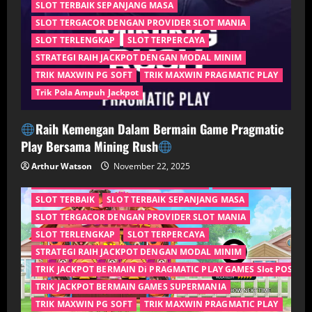
SLOT TERBAIK SEPANJANG MASA
SITUS SLOT TERGACOR BESERTA PROVIDER SLOT TERLENGKAP
SLOT TERGACOR DENGAN PROVIDER SLOT MANIA
Situs Slot Tergacor dengan Pola Terjitu Mudah Maxwin
SLOT TERLENGKAP
SLOT TERPERCAYA
Slot Gacor Maxwin Sensasional
SLOT GACOR MUDAH MAXWIN
STRATEGI RAIH JACKPOT DENGAN MODAL MINIM
SLOT GAMES TERBAIK
SLOT JACKPOT TERBAIK
TRIK MAXWIN PG SOFT
TRIK MAXWIN PRAGMATIC PLAY
Slot Mania Games Planetons Terbaik Di Asia
SLOT MAXWIN
Trik Pola Ampuh Jackpot
SLOT ONLINE GACOR RESMI TERBAIK DI ASIA
Slot Pandemic Rising Membawa Kemenangan Besar
Raih Kemengan Dalam Bermain Game Pragmatic
Slot Pg Soft Terbaik
Aplikasi Slot Gacor Terbaru Bebtoto 2025
Play Bersama Mining Rush
SLOT PLATFORM HABANERO GAMES HAUNTED HARBOR TERBAIK
BANDAR SLOT GAMPANG MAXWIN
SLOT PLATFORM SUPERMANIA TERBAIK
BANDAR SLOT GAMPANG MAXWIN
Arthur Watson
November 22, 2025
Slot POSEIDON Terbaik Sepanjang Masa
Bandar Slot Jackpot Supermani 2025
SLOT RESMI
SLOT TERBAIK
Bandar Slot Supermania Terbaik 2025
SLOT TERBAIK SEPANJANG MASA
BEB TOTO
BEBTOTO
SLOT TERGACOR DENGAN PROVIDER SLOT MANIA
Bongkar Trik Jackpot Slot Cash Mania Sekarang Juga
SLOT TERLENGKAP
Bongkar Trik Jackpot Slot Supermania Sekarang Juga
SLOT TERPERCAYA
STRATEGI RAIH JACKPOT DENGAN MODAL MINIM
BONUS SLOT TERBESAR
TRIK JACKPOT BERMAIN Di PRAGMATIC PLAY GAMES Slot POSEID
GAME JACKPOT SLOT SIUPERMANIA 2025 TERBAIK
TRIK JACKPOT BERMAIN GAMES SUPERMANIA
Games Slot Online Tergacor
HABANERO
TRIK MAXWIN PG SOFT
HABANERO TERBAIK SEPANJANG MASA
TRIK MAXWIN PRAGMATIC PLAY
IDN SLOT