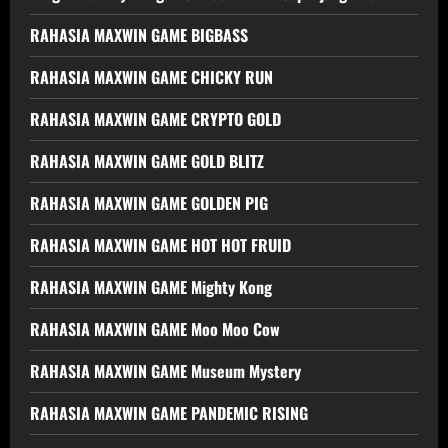
RAHASIA MAXWIN GAME BIGBASS
RAHASIA MAXWIN GAME CHICKY RUN
RAHASIA MAXWIN GAME CRYPTO GOLD
RAHASIA MAXWIN GAME GOLD BLITZ
RAHASIA MAXWIN GAME GOLDEN PIG
RAHASIA MAXWIN GAME HOT HOT FRUID
RAHASIA MAXWIN GAME Mighty Kong
RAHASIA MAXWIN GAME Moo Moo Cow
RAHASIA MAXWIN GAME Museum Mystery
RAHASIA MAXWIN GAME PANDEMIC RISING