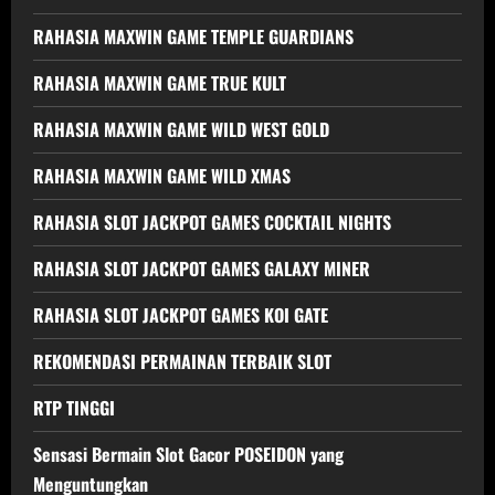
RAHASIA MAXWIN GAME TEMPLE GUARDIANS
RAHASIA MAXWIN GAME TRUE KULT
RAHASIA MAXWIN GAME WILD WEST GOLD
RAHASIA MAXWIN GAME WILD XMAS
RAHASIA SLOT JACKPOT GAMES COCKTAIL NIGHTS
RAHASIA SLOT JACKPOT GAMES GALAXY MINER
RAHASIA SLOT JACKPOT GAMES KOI GATE
REKOMENDASI PERMAINAN TERBAIK SLOT
RTP TINGGI
Sensasi Bermain Slot Gacor POSEIDON yang
Menguntungkan