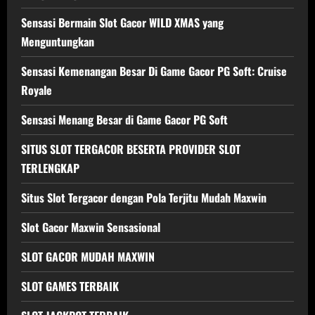
Sensasi Bermain Slot Gacor WILD XMAS yang
Menguntungkan
Sensasi Kemenangan Besar Di Game Gacor PG Soft: Cruise
Royale
Sensasi Menang Besar di Game Gacor PG Soft
SITUS SLOT TERGACOR BESERTA PROVIDER SLOT
TERLENGKAP
Situs Slot Tergacor dengan Pola Terjitu Mudah Maxwin
Slot Gacor Maxwin Sensasional
SLOT GACOR MUDAH MAXWIN
SLOT GAMES TERBAIK