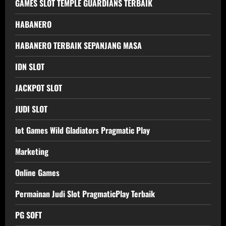
GAMES SLOT TEMPLE GUARDIANS TERBAIK
HABANERO
HABANERO TERBAIK SEPANJANG MASA
IDN SLOT
JACKPOT SLOT
JUDI SLOT
lot Games Wild Gladiators Pragmatic Play
Marketing
Online Games
Permainan Judi Slot PragmaticPlay Terbaik
PG SOFT