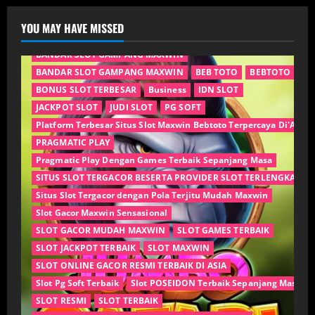
YOU MAY HAVE MISSED
Aplikasi Slot Gacor Terbaru Bebtoto 2025
BANDAR SLOT GAMPANG MAXWIN
BANDAR SLOT GAMPANG MAXWIN
BEB TOTO
BEBTOTO
BONUS SLOT TERBESAR
Business
IDN SLOT
JACKPOT SLOT
JUDI SLOT
PG SOFT
Platform Terbesar Situs Slot Maxwin Bebtoto Terpercaya Di'Asia
PRAGMATIC PLAY
Pragmatic Play Dengan Games Terbaik Sepanjang Masa
SITUS SLOT TERGACOR BESERTA PROVIDER SLOT TERLENGKAP
Situs Slot Tergacor dengan Pola Terjitu Mudah Maxwin
Slot Gacor Maxwin Sensasional
SLOT GACOR MUDAH MAXWIN
SLOT GAMES TERBAIK
SLOT JACKPOT TERBAIK
SLOT MAXWIN
SLOT ONLINE GACOR RESMI TERBAIK DI ASIA
Slot Pg Soft Terbaik
Slot POSEIDON Terbaik Sepanjang Masa
Aplikasi Slot Gacor Terbaru Bebtoto 2025
SLOT RESMI
SLOT TERBAIK
BANDAR SLOT GAMPANG MAXWIN