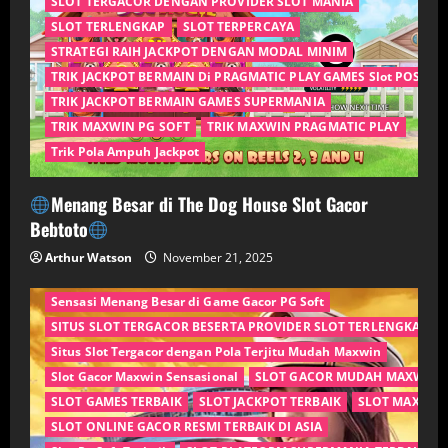
SLOT TERGACOR DENGAN PROVIDER SLOT MANIA
Bongkar Trik Jackpot Slot Cash Mania Sekarang Juga
SLOT TERLENGKAP
Bongkar Trik Jackpot Slot Supermania Sekarang Juga
SLOT TERPERCAYA
STRATEGI RAIH JACKPOT DENGAN MODAL MINIM
BONUS SLOT TERBESAR
TRIK JACKPOT BERMAIN Di PRAGMATIC PLAY GAMES Slot POSEID
GAME JACKPOT SLOT SIUPERMANIA 2025 TERBAIK
TRIK JACKPOT BERMAIN GAMES SUPERMANIA
Games Slot Online Tergacor
HABANERO
TRIK MAXWIN PG SOFT
HABANERO TERBAIK SEPANJANG MASA
TRIK MAXWIN PRAGMATIC PLAY
IDN SLOT
Trik Pola Ampuh Jackpot
JACKPOT SLOT
JUDI SLOT
Online Games
Permainan Judi Slot PragmaticPlay Terbaik
PG SOFT
Menang Besar di The Dog House Slot Gacor
Platform Terbesar Situs Slot Maxwin Bebtoto Terpercaya Di'Asia
Bebtoto
PRAGMATIC PLAY
RAHASIA MAXWIN GAME SUPERMANIA
REKOMENDASI PERMAINAN TERBAIK SLOT
RTP TINGGI
Arthur Watson
November 21, 2025
Sensasi Kemenangan Besar Di Game Gacor PG Soft: Cruise Royale
Sensasi Menang Besar di Game Gacor PG Soft
SITUS SLOT TERGACOR BESERTA PROVIDER SLOT TERLENGKAP
Situs Slot Tergacor dengan Pola Terjitu Mudah Maxwin
Slot Gacor Maxwin Sensasional
SLOT GACOR MUDAH MAXWIN
SLOT GAMES TERBAIK
SLOT JACKPOT TERBAIK
SLOT MAXWIN
SLOT ONLINE GACOR RESMI TERBAIK DI ASIA