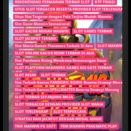
REKOMENDASI PERMAINAN TERBAIK SLOT
RTP TINGGI
SITUS SLOT TERGACOR BESERTA PROVIDER SLOT TERLENGKAP
Situs Slot Tergacor dengan Pola Terjitu Mudah Maxwin
Slot Gacor Maxwin Sensasional
SLOT GACOR MUDAH MAXWIN
SLOT GAMES TERBAIK
SLOT JACKPOT TERBAIK
Slot Mania Games Planetons Terbaik Di Asia
SLOT MAXWIN
SLOT ONLINE GACOR RESMI TERBAIK DI ASIA
Slot Pandemic Rising Membawa Kemenangan Besar
SLOT PLATFORM HABANERO GAMES KOI GATE TERBAIK
SLOT RESMI
SLOT TERBAIK
Slot Terbaik Games PANDEMIC RISING Beserta Strategi Menang
Slot Terbaik Games SPELLMASTER Beserta Strategi Menang
SLOT TERBAIK SEPANJANG MASA
SLOT TERGACOR DENGAN PROVIDER SLOT MANIA
SLOT TERLENGKAP
SLOT TERPERCAYA
STRATEGI RAIH JACKPOT DENGAN MODAL MINIM
TRIK MAXWIN PG SOFT
TRIK MAXWIN PRAGMATIC PLAY