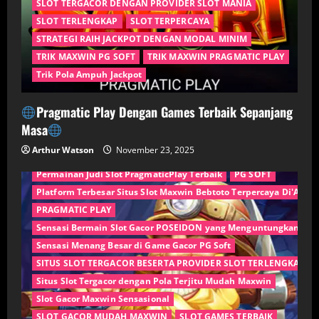
SLOT TERGACOR DENGAN PROVIDER SLOT MANIA
BANDAR SLOT GAMPANG MAXWIN
SLOT TERLENGKAP
SLOT TERPERCAYA
Bandar Slot Jackpot Supermani 2025
STRATEGI RAIH JACKPOT DENGAN MODAL MINIM
Bandar Slot Supermania Terbaik 2025
BEB TOTO
BEBTOTO
TRIK MAXWIN PG SOFT
TRIK MAXWIN PRAGMATIC PLAY
Bongkar Trik Jackpot Slot Supermania Sekarang Juga
Trik Pola Ampuh Jackpot
BONUS SLOT TERBESAR
Game Slot Gacor Running Sushi Dari Pragmatic Play
Pragmatic Play Dengan Games Terbaik Sepanjang
Games Slot Online Tergacor
HABANERO
Masa
HABANERO TERBAIK SEPANJANG MASA
IDN SLOT
Aplikasi Slot Gacor Terbaru Bebtoto 2025
Arthur Watson
November 23, 2025
JACKPOT SLOT
JUDI SLOT
Marketing
Online Games
BANDAR SLOT GAMPANG MAXWIN
Permainan Judi Slot PragmaticPlay Terbaik
PG SOFT
BANDAR SLOT GAMPANG MAXWIN
Platform Terbesar Situs Slot Maxwin Bebtoto Terpercaya Di'Asia
Bandar Slot Jackpot Supermani 2025
PRAGMATIC PLAY
Bandar Slot Supermania Terbaik 2025
BEB TOTO
BEBTOTO
Sensasi Bermain Slot Gacor POSEIDON yang Menguntungkan
BONUS SLOT TERBESAR
Sensasi Menang Besar di Game Gacor PG Soft
Daftar Situs Slot Resmi Anti Rungkat Terbaik 2025
SITUS SLOT TERGACOR BESERTA PROVIDER SLOT TERLENGKAP
GAME JACKPOT SLOT SIUPERMANIA 2025 TERBAIK
Situs Slot Tergacor dengan Pola Terjitu Mudah Maxwin
GAMES SLOT HABANERO HOT HOT FRUIT TERBAIK
Slot Gacor Maxwin Sensasional
Games Slot Online Tergacor
HABANERO
SLOT GACOR MUDAH MAXWIN
SLOT GAMES TERBAIK
HABANERO TERBAIK SEPANJANG MASA
IDN SLOT