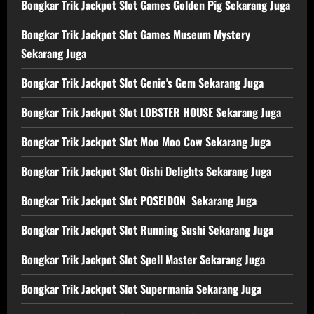
Bongkar Trik Jackpot Slot Games Golden Pig Sekarang Juga
Bongkar Trik Jackpot Slot Games Museum Mystery
Sekarang Juga
Bongkar Trik Jackpot Slot Genie's Gem Sekarang Juga
Bongkar Trik Jackpot Slot LOBSTER HOUSE Sekarang Juga
Bongkar Trik Jackpot Slot Moo Moo Cow Sekarang Juga
Bongkar Trik Jackpot Slot Oishi Delights Sekarang Juga
Bongkar Trik Jackpot Slot POSEIDON Sekarang Juga
Bongkar Trik Jackpot Slot Running Sushi Sekarang Juga
Bongkar Trik Jackpot Slot Spell Master Sekarang Juga
Bongkar Trik Jackpot Slot Supermania Sekarang Juga