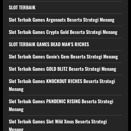
SLOT TERBAIK
Slot Terbaik Games Argonauts Beserta Strategi Menang
Slot Terbaik Games Crypto Gold Beserta Strategi Menang
SLOT TERBAIK GAMES DEAD MAN'S RICHES
Slot Terbaik Games Genie's Gem Beserta Strategi Menang
Slot Terbaik Games GOLD BLITZ Beserta Strategi Menang
Slot Terbaik Games KNOCKOUT RICHES Beserta Strategi
Menang
Slot Terbaik Games PANDEMIC RISING Beserta Strategi
Menang
Slot Terbaik Games Slot Wild Xmas Beserta Strategi
Menang