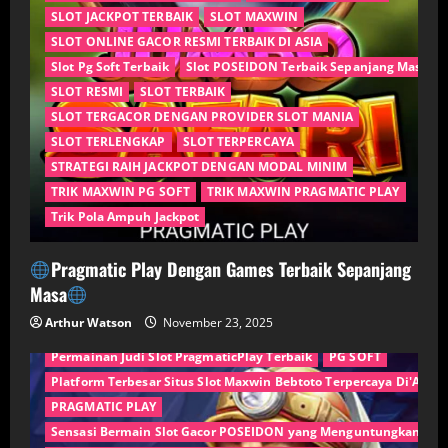
SLOT JACKPOT TERBAIK
SLOT MAXWIN
SLOT ONLINE GACOR RESMI TERBAIK DI ASIA
Slot Pg Soft Terbaik
Slot POSEIDON Terbaik Sepanjang Masa
Aplikasi Slot Gacor Terbaru Bebtoto 2025
SLOT RESMI
SLOT TERBAIK
BANDAR SLOT GAMPANG MAXWIN
SLOT TERGACOR DENGAN PROVIDER SLOT MANIA
BANDAR SLOT GAMPANG MAXWIN
SLOT TERLENGKAP
SLOT TERPERCAYA
Bandar Slot Jackpot Supermani 2025
STRATEGI RAIH JACKPOT DENGAN MODAL MINIM
Bandar Slot Supermania Terbaik 2025
BEB TOTO
BEBTOTO
TRIK MAXWIN PG SOFT
TRIK MAXWIN PRAGMATIC PLAY
Bongkar Trik Jackpot Slot Supermania Sekarang Juga
Trik Pola Ampuh Jackpot
BONUS SLOT TERBESAR
Game Slot Gacor Running Sushi Dari Pragmatic Play
Pragmatic Play Dengan Games Terbaik Sepanjang
Games Slot Online Tergacor
HABANERO
Masa
HABANERO TERBAIK SEPANJANG MASA
IDN SLOT
Aplikasi Slot Gacor Terbaru Bebtoto 2025
Arthur Watson
November 23, 2025
JACKPOT SLOT
JUDI SLOT
Marketing
Online Games
BANDAR SLOT GAMPANG MAXWIN
Permainan Judi Slot PragmaticPlay Terbaik
PG SOFT
BANDAR SLOT GAMPANG MAXWIN
Platform Terbesar Situs Slot Maxwin Bebtoto Terpercaya Di'Asia
Bandar Slot Jackpot Supermani 2025
PRAGMATIC PLAY
Bandar Slot Supermania Terbaik 2025
BEB TOTO
BEBTOTO
Sensasi Bermain Slot Gacor POSEIDON yang Menguntungkan
BONUS SLOT TERBESAR