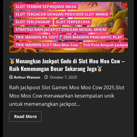
SLOT TERBAIK SEPANJANG MASA
SLOT TERGACOR DENGAN PROVIDER SLOT MANIA
SLOT TERLENGKAP
SLOT TERPERCAYA
STRATEGI RAIH JACKPOT DENGAN MODAL MINIM
TRIK MAXWIN PG SOFT
TRIK MAXWIN PRAGMATIC PLAY
TRIK MAXWIN SLOT Moo Moo Cow
Trik Pola Ampuh Jackpot
Menangkan Jackpot Gede di Slot Moo Moo Cow –
Raih Kemenangan Besar Sekarang Juga
Arthur Watson
October 7, 2025
Raih Jackpoot Slot Games Moo Moo Cow 2025.Slot
Moo Moo Cow menawarkan kesempatan unik
untuk memenangkan jackpot...
Read
Read More
more
about
Menangkan