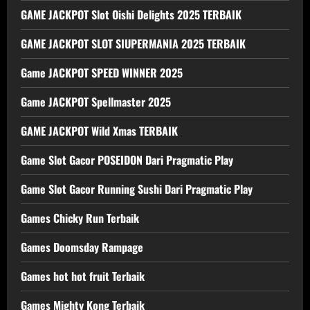
GAME JACKPOT Slot Oishi Delights 2025 TERBAIK
GAME JACKPOT SLOT SIUPERMANIA 2025 TERBAIK
Game JACKPOT SPEED WINNER 2025
Game JACKPOT Spellmaster 2025
GAME JACKPOT Wild Xmas TERBAIK
Game Slot Gacor POSEIDON Dari Pragmatic Play
Game Slot Gacor Running Sushi Dari Pragmatic Play
Games Chicky Run Terbaik
Games Doomsday Rampage
Games hot hot fruit Terbaik
Games Mighty Kong Terbaik