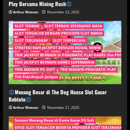
Play Bersama Mining Rush
SLOT PLATFORM HABANERO GAMES HAUNTED HARBOR TERBAIK
BANDAR SLOT GAMPANG MAXWIN
SLOT PLATFORM SUPERMANIA TERBAIK
BANDAR SLOT GAMPANG MAXWIN
Arthur Watson
November 22, 2025
Slot POSEIDON Terbaik Sepanjang Masa
Bandar Slot Jackpot Supermani 2025
SLOT RESMI
SLOT TERBAIK
Bandar Slot Supermania Terbaik 2025
SLOT TERBAIK SEPANJANG MASA
BEB TOTO
BEBTOTO
SLOT TERGACOR DENGAN PROVIDER SLOT MANIA
Bongkar Trik Jackpot Slot Cash Mania Sekarang Juga
SLOT TERLENGKAP
Bongkar Trik Jackpot Slot Supermania Sekarang Juga
SLOT TERPERCAYA
STRATEGI RAIH JACKPOT DENGAN MODAL MINIM
BONUS SLOT TERBESAR
TRIK JACKPOT BERMAIN Di PRAGMATIC PLAY GAMES Slot POSEID
GAME JACKPOT SLOT SIUPERMANIA 2025 TERBAIK
TRIK JACKPOT BERMAIN GAMES SUPERMANIA
Games Slot Online Tergacor
HABANERO
TRIK MAXWIN PG SOFT
HABANERO TERBAIK SEPANJANG MASA
TRIK MAXWIN PRAGMATIC PLAY
IDN SLOT
Trik Pola Ampuh Jackpot
JACKPOT SLOT
JUDI SLOT
Online Games
Permainan Judi Slot PragmaticPlay Terbaik
PG SOFT
Menang Besar di The Dog House Slot Gacor
Platform Terbesar Situs Slot Maxwin Bebtoto Terpercaya Di'Asia
Bebtoto
PRAGMATIC PLAY
RAHASIA MAXWIN GAME SUPERMANIA
REKOMENDASI PERMAINAN TERBAIK SLOT
RTP TINGGI
Arthur Watson
November 21, 2025
Sensasi Kemenangan Besar Di Game Gacor PG Soft: Cruise Royale
Sensasi Menang Besar di Game Gacor PG Soft
SITUS SLOT TERGACOR BESERTA PROVIDER SLOT TERLENGKAP