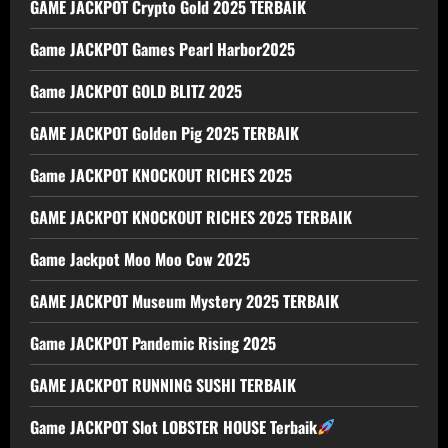
GAME JACKPOT Crypto Gold 2025 TERBAIK
Game JACKPOT Games Pearl Harbor2025
Game JACKPOT GOLD BLITZ 2025
GAME JACKPOT Golden Pig 2025 TERBAIK
Game JACKPOT KNOCKOUT RICHES 2025
GAME JACKPOT KNOCKOUT RICHES 2025 TERBAIK
Game Jackpot Moo Moo Cow 2025
GAME JACKPOT Museum Mystery 2025 TERBAIK
Game JACKPOT Pandemic Rising 2025
GAME JACKPOT RUNNING SUSHI TERBAIK
Game JACKPOT Slot LOBSTER HOUSE Terbaik