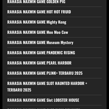
RAHASIA MAXWIN GAME GOLDEN PIG
RAHASIA MAXWIN GAME HOT HOT FRUID
RAHASIA MAXWIN GAME Mighty Kong
RAHASIA MAXWIN GAME Moo Moo Cow
RAHASIA MAXWIN GAME Museum Mystery
RAHASIA MAXWIN GAME PANDEMIC RISING
RAHASIA MAXWIN GAME PEARL HARBOR
RAHASIA MAXWIN GAME PLINK+ TERBARU 2025
RAHASIA MAXWIN GAME SLOT HAUNTED HARDOR +
TERBARU 2025
RAHASIA MAXWIN GAME Slot LOBSTER HOUSE