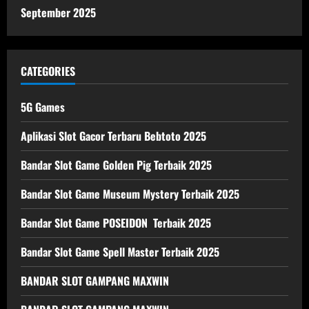
September 2025
CATEGORIES
5G Games
Aplikasi Slot Gacor Terbaru Bebtoto 2025
Bandar Slot Game Golden Pig Terbaik 2025
Bandar Slot Game Museum Mystery Terbaik 2025
Bandar Slot Game POSEIDON Terbaik 2025
Bandar Slot Game Spell Master Terbaik 2025
BANDAR SLOT GAMPANG MAXWIN