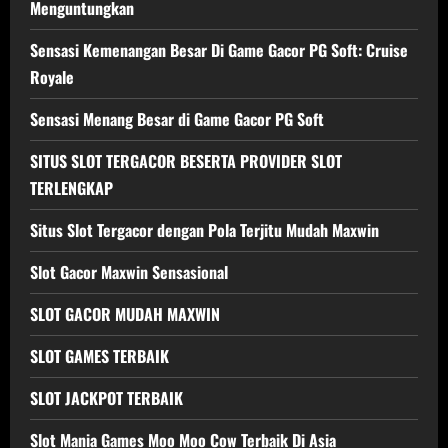
Menguntungkan
Sensasi Kemenangan Besar Di Game Gacor PG Soft: Cruise
Royale
Sensasi Menang Besar di Game Gacor PG Soft
SITUS SLOT TERGACOR BESERTA PROVIDER SLOT
TERLENGKAP
Situs Slot Tergacor dengan Pola Terjitu Mudah Maxwin
Slot Gacor Maxwin Sensasional
SLOT GACOR MUDAH MAXWIN
SLOT GAMES TERBAIK
SLOT JACKPOT TERBAIK
Slot Mania Games Moo Moo Cow Terbaik Di Asia