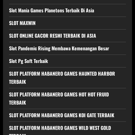
Slot Mania Games Planetons Terbaik Di Asia
SLOT MAXWIN
SLOT ONLINE GACOR RESMI TERBAIK DI ASIA
Slot Pandemic Rising Membawa Kemenangan Besar
Slot Pg Soft Terbaik
SLOT PLATFORM HABANERO GAMES HAUNTED HARBOR
TERBAIK
SLOT PLATFORM HABANERO GAMES HOT HOT FRUID
TERBAIK
SLOT PLATFORM HABANERO GAMES KOI GATE TERBAIK
SLOT PLATFORM HABANERO GAMES WILD WEST GOLD