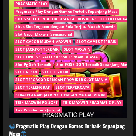
PRAGMATIC PLAY
Pragmatic Play Dengan Games Terbaik Sepanjang Masa
SITUS SLOT TERGACOR BESERTA PROVIDER SLOT TERLENGKAP
Situs Slot Tergacor dengan Pola Terjitu Mudah Maxwin
Slot Gacor Maxwin Sensasional
SLOT GACOR MUDAH MAXWIN
SLOT GAMES TERBAIK
SLOT JACKPOT TERBAIK
SLOT MAXWIN
SLOT ONLINE GACOR RESMI TERBAIK DI ASIA
Slot Pg Soft Terbaik
Slot POSEIDON Terbaik Sepanjang Masa
Aplikasi Slot Gacor Terbaru Bebtoto 2025
SLOT RESMI
SLOT TERBAIK
BANDAR SLOT GAMPANG MAXWIN
SLOT TERGACOR DENGAN PROVIDER SLOT MANIA
BANDAR SLOT GAMPANG MAXWIN
SLOT TERLENGKAP
SLOT TERPERCAYA
Bandar Slot Jackpot Supermani 2025
STRATEGI RAIH JACKPOT DENGAN MODAL MINIM
Bandar Slot Supermania Terbaik 2025
BEB TOTO
BEBTOTO
TRIK MAXWIN PG SOFT
TRIK MAXWIN PRAGMATIC PLAY
Bongkar Trik Jackpot Slot Supermania Sekarang Juga
Trik Pola Ampuh Jackpot
BONUS SLOT TERBESAR
Game Slot Gacor Running Sushi Dari Pragmatic Play
Pragmatic Play Dengan Games Terbaik Sepanjang
Games Slot Online Tergacor
HABANERO
Masa