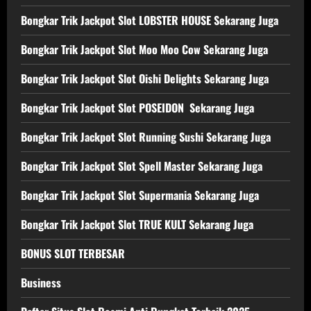
Bongkar Trik Jackpot Slot LOBSTER HOUSE Sekarang Juga
Bongkar Trik Jackpot Slot Moo Moo Cow Sekarang Juga
Bongkar Trik Jackpot Slot Oishi Delights Sekarang Juga
Bongkar Trik Jackpot Slot POSEIDON Sekarang Juga
Bongkar Trik Jackpot Slot Running Sushi Sekarang Juga
Bongkar Trik Jackpot Slot Spell Master Sekarang Juga
Bongkar Trik Jackpot Slot Supermania Sekarang Juga
Bongkar Trik Jackpot Slot TRUE KULT Sekarang Juga
BONUS SLOT TERBESAR
Business