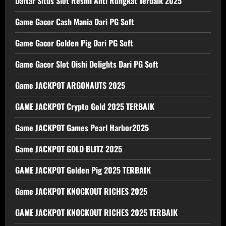
Daftar Situs Slot Resmi Anti Rungkat Terbaik 2025
Game Gacor Cash Mania Dari PG Soft
Game Gacor Golden Pig Dari PG Soft
Game Gacor Slot Oishi Delights Dari PG Soft
Game JACKPOT ARGONAUTS 2025
GAME JACKPOT Crypto Gold 2025 TERBAIK
Game JACKPOT Games Pearl Harbor2025
Game JACKPOT GOLD BLITZ 2025
GAME JACKPOT Golden Pig 2025 TERBAIK
Game JACKPOT KNOCKOUT RICHES 2025
GAME JACKPOT KNOCKOUT RICHES 2025 TERBAIK