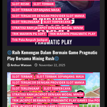
SLOT RESMI
SLOT TERBAIK
RTP TINGGI
SLOT TERBAIK SEPANJANG MASA
SITUS SLOT TERGACOR BESERTA PROVIDER SLOT TERLENGKAP
SLOT TERGACOR DENGAN PROVIDER SLOT MANIA
Situs Slot Tergacor dengan Pola Terjitu Mudah Maxwin
SLOT TERLENGKAP
SLOT TERPERCAYA
Slot Gacor Maxwin Sensasional
SLOT GACOR MUDAH MAXWIN
STRATEGI RAIH JACKPOT DENGAN MODAL MINIM
SLOT GAMES TERBAIK
SLOT JACKPOT TERBAIK
TRIK MAXWIN PG SOFT
TRIK MAXWIN PRAGMATIC PLAY
Slot Mania Games Planetons Terbaik Di Asia
SLOT MAXWIN
Trik Pola Ampuh Jackpot
SLOT ONLINE GACOR RESMI TERBAIK DI ASIA
Slot Pandemic Rising Membawa Kemenangan Besar
Raih Kemengan Dalam Bermain Game Pragmatic
Slot Pg Soft Terbaik
Play Bersama Mining Rush
SLOT PLATFORM HABANERO GAMES HAUNTED HARBOR TERBAIK
SLOT PLATFORM SUPERMANIA TERBAIK
Arthur Watson
November 22, 2025
Slot POSEIDON Terbaik Sepanjang Masa
SLOT RESMI
SLOT TERBAIK
SLOT TERBAIK SEPANJANG MASA
SLOT TERGACOR DENGAN PROVIDER SLOT MANIA
SLOT TERLENGKAP
SLOT TERPERCAYA
STRATEGI RAIH JACKPOT DENGAN MODAL MINIM
TRIK JACKPOT BERMAIN Di PRAGMATIC PLAY GAMES Slot POSEID
TRIK JACKPOT BERMAIN GAMES SUPERMANIA