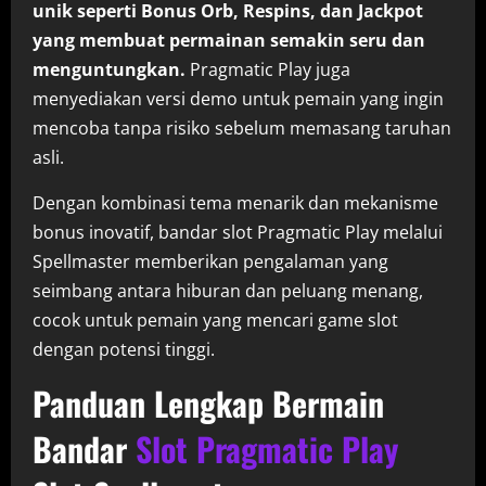
unik seperti Bonus Orb, Respins, dan Jackpot
yang membuat permainan semakin seru dan
menguntungkan.
Pragmatic Play juga
menyediakan versi demo untuk pemain yang ingin
mencoba tanpa risiko sebelum memasang taruhan
asli.
Dengan kombinasi tema menarik dan mekanisme
bonus inovatif, bandar slot Pragmatic Play melalui
Spellmaster memberikan pengalaman yang
seimbang antara hiburan dan peluang menang,
cocok untuk pemain yang mencari game slot
dengan potensi tinggi.
Panduan Lengkap Bermain
Bandar
Slot Pragmatic Play