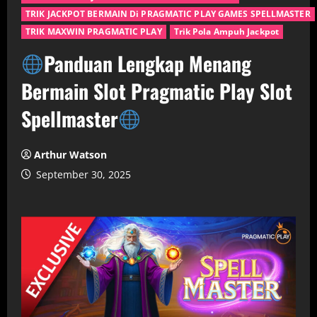
TRIK JACKPOT BERMAIN Di PRAGMATIC PLAY GAMES SPELLMASTER
TRIK MAXWIN PRAGMATIC PLAY
Trik Pola Ampuh Jackpot
Panduan Lengkap Menang
Bermain Slot Pragmatic Play Slot
Spellmaster
Arthur Watson
September 30, 2025