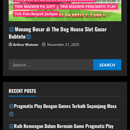
TRIK MAXWIN PG SOFT
TRIK MAXWIN PRAGMATIC PLAY
Trik Pola Ampuh Jackpot
Menang Besar di The Dog House Slot Gacor
Bebtoto
Arthur Watson
November 21, 2025
Search
for:
RECENT POSTS
Pragmatic Play Dengan Games Terbaik Sepanjang Masa
Raih Kemengan Dalam Bermain Game Pragmatic Play