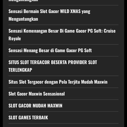
Sensasi Bermain Slot Gacor WILD XMAS yang
Menguntungkan
Sensasi Kemenangan Besar Di Game Gacor PG Soft: Cruise
Royale
Sensasi Menang Besar di Game Gacor PG Soft
SITUS SLOT TERGACOR BESERTA PROVIDER SLOT
TERLENGKAP
Situs Slot Tergacor dengan Pola Terjitu Mudah Maxwin
Slot Gacor Maxwin Sensasional
SLOT GACOR MUDAH MAXWIN
SLOT GAMES TERBAIK