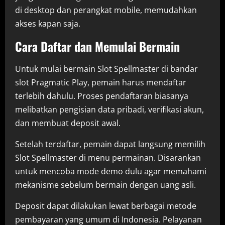
di desktop dan perangkat mobile, memudahkan
akses kapan saja.
Cara Daftar dan Memulai Bermain
Untuk mulai bermain Slot Spellmaster di bandar
slot Pragmatic Play, pemain harus mendaftar
terlebih dahulu. Proses pendaftaran biasanya
melibatkan pengisian data pribadi, verifikasi akun,
dan membuat deposit awal.
Setelah terdaftar, pemain dapat langsung memilih
Slot Spellmaster di menu permainan. Disarankan
untuk mencoba mode demo dulu agar memahami
mekanisme sebelum bermain dengan uang asli.
Deposit dapat dilakukan lewat berbagai metode
pembayaran yang umum di Indonesia. Pelayanan