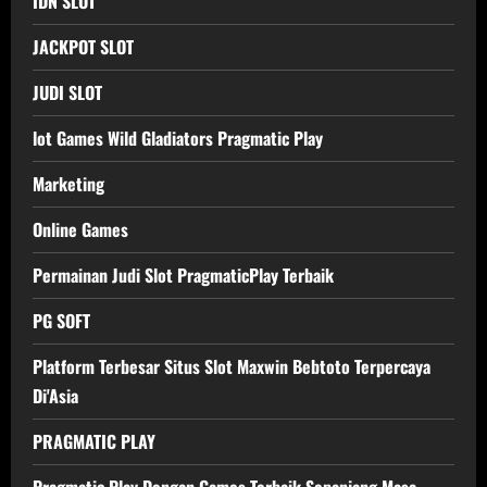
IDN SLOT
JACKPOT SLOT
JUDI SLOT
lot Games Wild Gladiators Pragmatic Play
Marketing
Online Games
Permainan Judi Slot PragmaticPlay Terbaik
PG SOFT
Platform Terbesar Situs Slot Maxwin Bebtoto Terpercaya
Di'Asia
PRAGMATIC PLAY