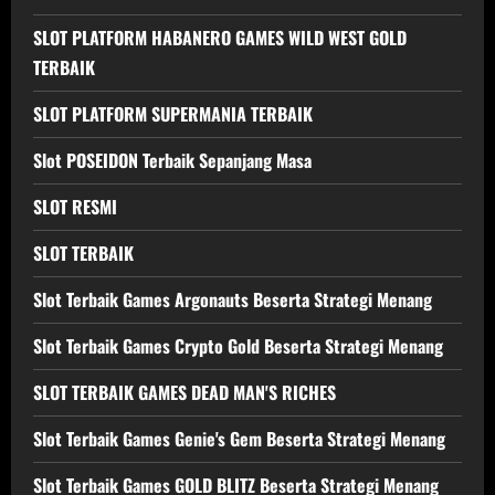
SLOT PLATFORM HABANERO GAMES WILD WEST GOLD
TERBAIK
SLOT PLATFORM SUPERMANIA TERBAIK
Slot POSEIDON Terbaik Sepanjang Masa
SLOT RESMI
SLOT TERBAIK
Slot Terbaik Games Argonauts Beserta Strategi Menang
Slot Terbaik Games Crypto Gold Beserta Strategi Menang
SLOT TERBAIK GAMES DEAD MAN'S RICHES
Slot Terbaik Games Genie's Gem Beserta Strategi Menang
Slot Terbaik Games GOLD BLITZ Beserta Strategi Menang