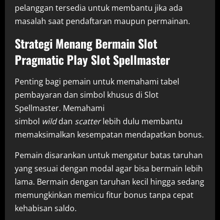
pelanggan tersedia untuk membantu jika ada
masalah saat pendaftaran maupun permainan.
Strategi Menang Bermain Slot
Pragmatic Play Slot Spellmaster
Penting bagi pemain untuk memahami tabel
pembayaran dan simbol khusus di Slot
Spellmaster. Memahami
simbol
wild
dan
scatter
lebih dulu membantu
memaksimalkan kesempatan mendapatkan bonus.
Pemain disarankan untuk mengatur batas taruhan
yang sesuai dengan modal agar bisa bermain lebih
lama. Bermain dengan taruhan kecil hingga sedang
memungkinkan memicu fitur bonus tanpa cepat
kehabisan saldo.